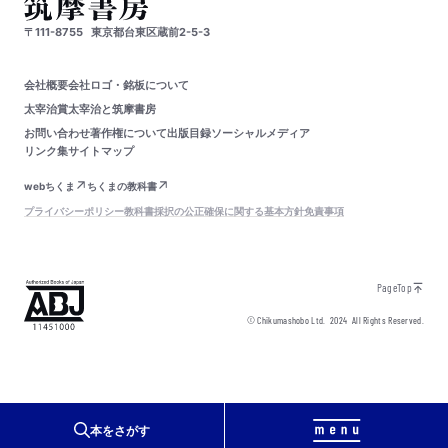
〒111-8755
東京都台東区蔵前2-5-3
会社概要
会社ロゴ・銘板について
太宰治賞
太宰治と筑摩書房
お問い合わせ
著作権について
出版目録
ソーシャルメディア
リンク集
サイトマップ
webちくま
ちくまの教科書
プライバシーポリシー
教科書採択の公正確保に関する基本方針
免責事項
PageTop
© Chikumashobo Ltd.
2024
All Rights Reserved.
本をさがす