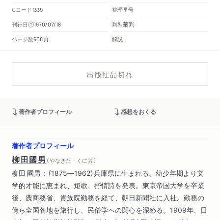
Cコード
整理番号
1339
菊判
刊行日
判型
1970/07/18
頁
ページ数
解説
608
出版社品切れ
著作者プロフィール
感想をおくる
著作者プロフィール
柳田國男
（ やなぎた・くにお ）
柳田 國男：（1875―1962）兵庫県に生まれる。幼少年期より文
学的才能に恵まれ、短歌、抒情詩を発表。東京帝国大学を卒業
後、農商務省、貴族院勤務を経て、朝日新聞社に入社。勤務の
傍ら全国各地を旅行し、民俗学への関心を深める。1909年、日