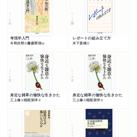
ちくま文庫
ちくま学芸文庫
考現学入門
レポートの組み立て方
今和次郎
藤森照信
木下是雄
著
編
著
ちくま文庫
ちくま文庫
身近な雑草の愉快な生きかた
身近な雑草の愉快な生きかた
三上修
稲垣栄洋
三上修
稲垣栄洋
著
著
著
著
ちくまプリマー新書
ちくま新書