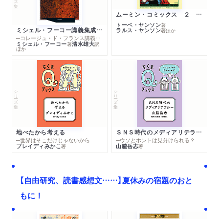
ムーミン・コミックス ２ あこがれの遠い土地
トーベ・ヤンソン
著
ミシェル・フーコー講義集成１０ 主体性と真理
ラルス・ヤンソン
著
ほか
─コレージュ・ド・フランス講義１９８０－１９８１年度
ミシェル・フーコー
清水雄大
著
訳
ほか
シリーズ・全集
シリーズ・全集
地べたから考える
ＳＮＳ時代のメディアリテラシー
─世界はそこだけじゃないから
─ウソとホントは見分けられる？
ブレイディみかこ
山脇岳志
著
著
【自由研究、読書感想文……】夏休みの宿題のおと
もに！