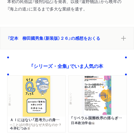
本初の民俗誌『後狩詞記』を発表、以後『遠野物語』から晩年の
『海上の道』に至るまで多大な業績を遺す。
『定本 柳田國男集（新装版）２６』の感想をおくる
「シリーズ・全集」でいま人気の本
シリーズ・全集
シリーズ・全集
「リベラル国際秩序の揺らぎ」再考 年報政治学２０２６‐Ⅰ
ＡＩにはない「思考力」の身につけ方
日本政治学会
編
─ことばの学びはなぜ大切なのか？
今井むつみ
著