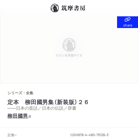
share
share
シリーズ・全集
定本 柳田國男集（新装版）２６
——日本の昔話／日本の伝説／辞書
柳田國男
著
定価
ISBN
--
978-4-480-75126-3