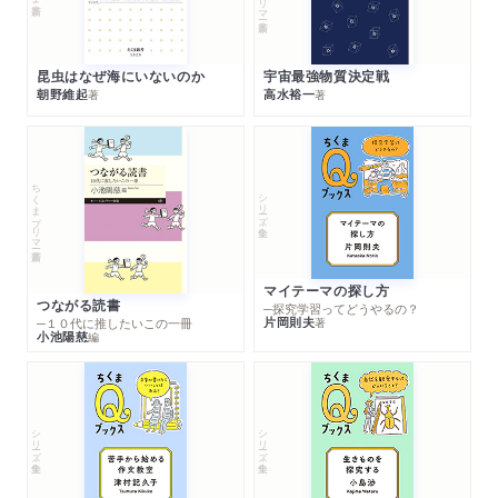
昆虫はなぜ海にいないのか
宇宙最強物質決定戦
朝野維起
高水裕一
著
著
ちくまプリマー新書
シリーズ・全集
マイテーマの探し方
つながる読書
─探究学習ってどうやるの？
片岡則夫
著
─１０代に推したいこの一冊
小池陽慈
編
シリーズ・全集
シリーズ・全集