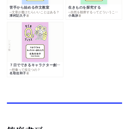
苦手から始める作文教室
生きものを探究する
─文章が書けたらいいことはある？
─自然を観察するってどういうこと？
津村記久子
小島渉
著
著
シリーズ・全集
７日でできるキャラクター創作入門
─想像って役立つの？
名取佐和子
著