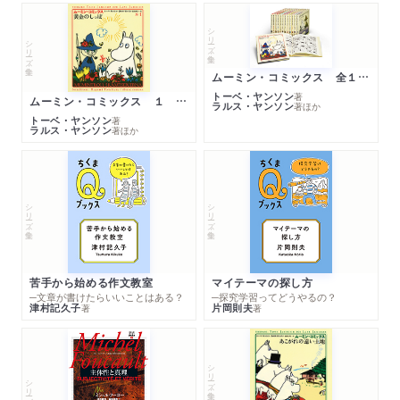
シリーズ・全集
シリーズ・全集
ムーミン・コミックス 全１４巻セット
トーベ・ヤンソン
著
ムーミン・コミックス １ 黄金のしっぽ
ラルス・ヤンソン
著
ほか
トーベ・ヤンソン
著
ラルス・ヤンソン
著
ほか
シリーズ・全集
シリーズ・全集
苦手から始める作文教室
マイテーマの探し方
─文章が書けたらいいことはある？
─探究学習ってどうやるの？
津村記久子
片岡則夫
著
著
シリーズ・全集
シリーズ・全集