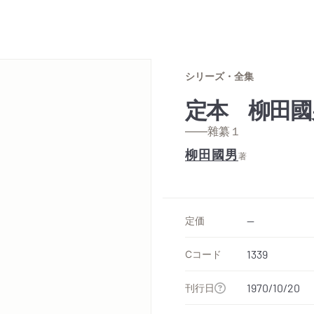
シリーズ・全集
定本 柳田國
——雜纂１
柳田國男
著
定価
--
Cコード
1339
刊行日
1970/10/20