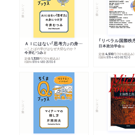
シリーズ・全集
シリーズ・全集
ＡＩにはない「思考力」の身につけ方
日本政治学会
編
─ことばの学びはなぜ大切なのか？
今井むつみ
著
定価:
円
（10％税込み）
4,510
ISBN:
978-4-480-86752-0
定価:
円
（10％税込み）
1,320
ISBN:
978-4-480-25155-8
シリーズ・全集
シリーズ・全集