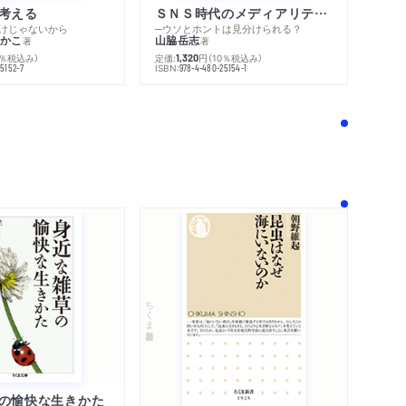
考える
ＳＮＳ時代のメディアリテラシー
けじゃないから
─ウソとホントは見分けられる？
かこ
山脇岳志
著
著
内容紹介・目次
0％税込み）
定価:
円
（10％税込み）
1,320
著作者プロフィール
ISBN:
5152-7
978-4-480-25154-1
感想をおくる
！
ちくま新書
の愉快な生きかた