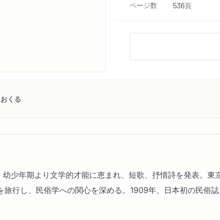
ページ数
536
頁
をおくる
生まれる。幼少年期より文学的才能に恵まれ、短歌、抒情詩を発表。
旅行し、民俗学への関心を深める。1909年、日本初の民俗誌