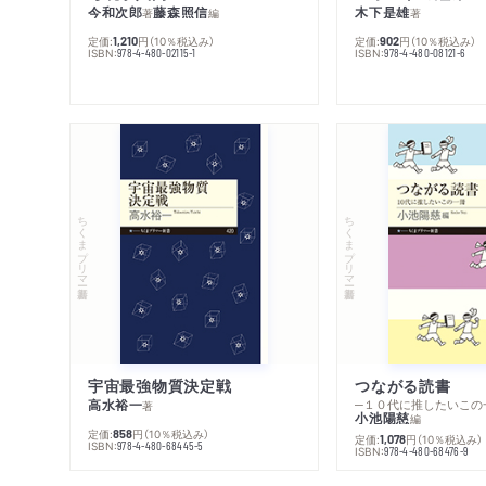
今和次郎
藤森照信
木下是雄
著
編
著
定価:
円
（10％税込み）
定価:
円
（10％税込み）
1,210
902
ISBN:
ISBN:
978-4-480-02115-1
978-4-480-08121-6
ちくまプリマー新書
ちくまプリマー新書
宇宙最強物質決定戦
つながる読書
高水裕一
─１０代に推したいこの
著
小池陽慈
編
定価:
円
（10％税込み）
858
定価:
円
（10％税込み）
1,078
ISBN:
978-4-480-68445-5
ISBN:
978-4-480-68476-9