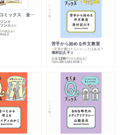
シリーズ・全集
ムーミン・コミックス 全１４巻セット
ソン
著
ソン
著
ほか
10％税込み）
77040-0
苦手から始める作文教室
─文章が書けたらいいことはある？
津村記久子
著
定価:
円
（10％税込み）
1,210
ISBN:
978-4-480-25138-1
シリーズ・全集