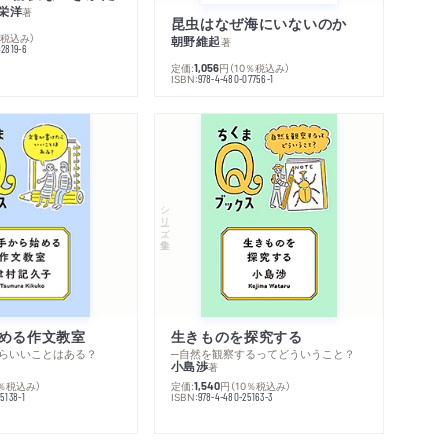
栄洋
著
昆虫はなぜ海にいないのか
％税込み）
朝野維起
著
42819-6
定価:
円
（10％税込み）
1,056
ISBN:
978-4-480-07756-1
シリーズ・全集
める作文教室
生きものを探究する
らいいことはある？
─自然を観察するってどういうこと？
小島渉
著
0％税込み）
定価:
円
（10％税込み）
1,540
ISBN:
5138-1
978-4-480-25163-3