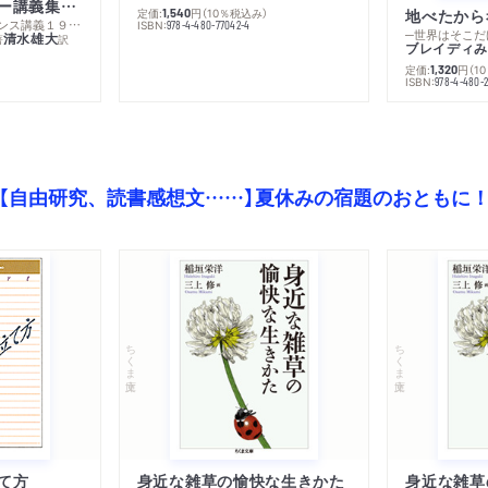
ミシェル・フーコー講義集成１０ 主体性と真理
定価:
円
（10％税込み）
地べたから
1,540
─コレージュ・ド・フランス講義１９８０－１９８１年度
ISBN:
978-4-480-77042-4
─世界はそこだ
清水雄大
著
訳
ブレイディみ
定価:
円
（1
1,320
）
ISBN:
978-4-480-2
【自由研究、読書感想文……】夏休みの宿題のおともに
ちくま文庫
ちくま文庫
て方
身近な雑草の愉快な生きかた
身近な雑草