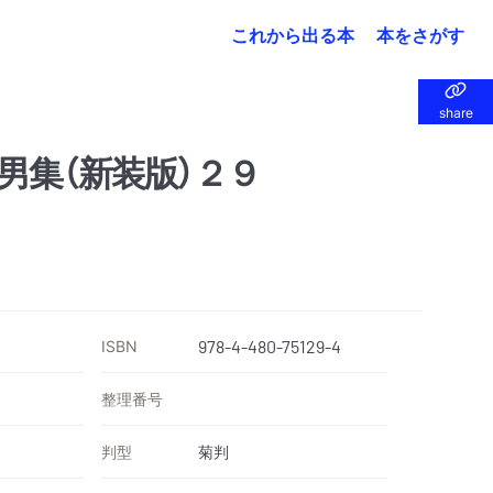
これから出る本
本をさがす
share
share
男集（新装版）２９
ISBN
978-4-480-75129-4
整理番号
判型
菊判