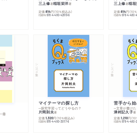
三上修
稲垣栄洋
三上修
稲垣
著
著
著
定価:
円
（10％税込み）
定価:
円
（10
814
814
ISBN:
ISBN:
978-4-480-42819-6
978-4-480-
シリーズ・全集
シリーズ・全集
マイテーマの探し方
苦手から始
─探究学習ってどうやるの？
─文章が書けた
片岡則夫
津村記久子
著
著
一冊
定価:
円
（10％税込み）
定価:
円
（1
1,320
1,210
ISBN:
ISBN:
978-4-480-25117-6
978-4-480-2