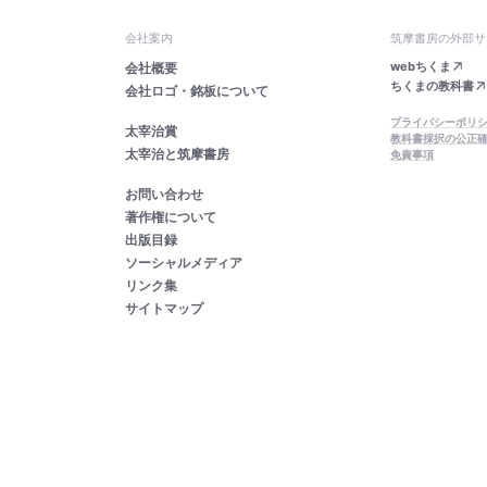
会社案内
筑摩書房の外部サ
webちくま
会社概要
ちくまの教科書
会社ロゴ・銘板について
プライバシーポリ
太宰治賞
教科書採択の公正
太宰治と筑摩書房
免責事項
お問い合わせ
著作権について
出版目録
ソーシャルメディア
リンク集
サイトマップ