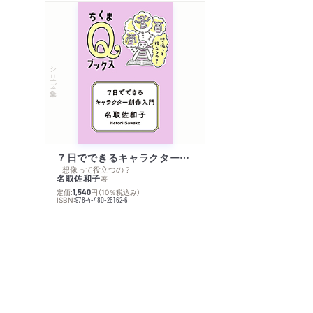
シリーズ・全集
７日でできるキャラクター創作入門
─想像って役立つの？
名取佐和子
著
定価:
円
（10％税込み）
1,540
ISBN:
978-4-480-25162-6