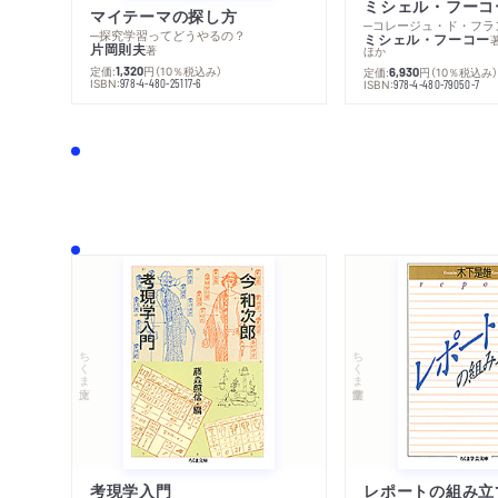
マイテーマの探し方
─探究学習ってどうやるの？
ミシェル・フーコー
片岡則夫
著
ほか
定価:
円
（10％税込み）
1,320
定価:
円
（10％税込み
6,930
ISBN:
978-4-480-25117-6
ISBN:
978-4-480-79050-7
ちくま文庫
ちくま学芸文庫
考現学入門
レポートの組み立