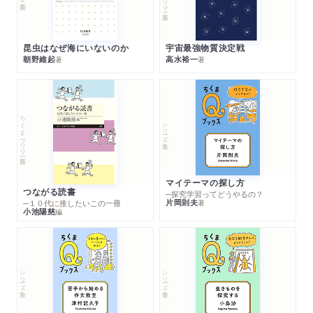
昆虫はなぜ海にいないのか
宇宙最強物質決定戦
朝野維起
高水裕一
著
著
ちくまプリマー新書
シリーズ・全集
マイテーマの探し方
つながる読書
─探究学習ってどうやるの？
片岡則夫
著
─１０代に推したいこの一冊
小池陽慈
編
シリーズ・全集
シリーズ・全集