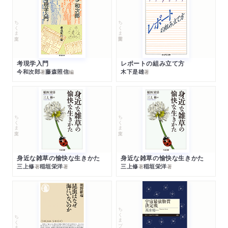
ちくま文庫
ちくま学芸文庫
考現学入門
レポートの組み立て方
今和次郎
藤森照信
木下是雄
著
編
著
ちくま文庫
ちくま文庫
身近な雑草の愉快な生きかた
身近な雑草の愉快な生きかた
三上修
稲垣栄洋
三上修
稲垣栄洋
著
著
著
著
ちくまプリマー新書
ちくま新書