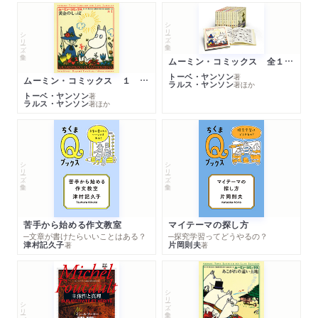
シリーズ・全集
シリーズ・全集
ムーミン・コミックス 全１４巻セット
トーベ・ヤンソン
著
ムーミン・コミックス １ 黄金のしっぽ
ラルス・ヤンソン
著
ほか
トーベ・ヤンソン
著
ラルス・ヤンソン
著
ほか
シリーズ・全集
シリーズ・全集
苦手から始める作文教室
マイテーマの探し方
─文章が書けたらいいことはある？
─探究学習ってどうやるの？
津村記久子
片岡則夫
著
著
シリーズ・全集
シリーズ・全集