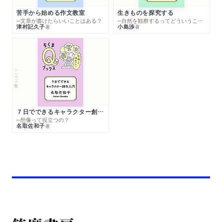
苦手から始める作文教室
生きものを探究する
─文章が書けたらいいことはある？
─自然を観察するってどういうこと？
津村記久子
小島渉
著
著
シリーズ・全集
７日でできるキャラクター創作入門
─想像って役立つの？
名取佐和子
著