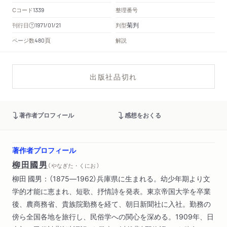
Cコード
整理番号
1339
菊判
刊行日
判型
1971/01/21
頁
ページ数
解説
480
出版社品切れ
著作者プロフィール
感想をおくる
著作者プロフィール
柳田國男
（ やなぎた・くにお ）
柳田 國男：（1875―1962）兵庫県に生まれる。幼少年期より文
学的才能に恵まれ、短歌、抒情詩を発表。東京帝国大学を卒業
後、農商務省、貴族院勤務を経て、朝日新聞社に入社。勤務の
傍ら全国各地を旅行し、民俗学への関心を深める。1909年、日