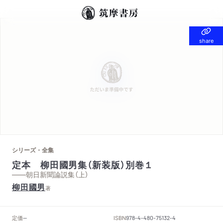
share
share
シリーズ・全集
定本 柳田國男集（新装版）別巻１
——朝日新聞論説集（上）
柳田國男
著
定価
ISBN
--
978-4-480-75132-4