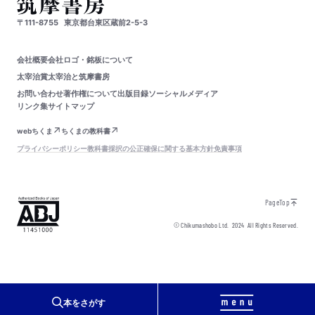
〒111-8755
東京都台東区蔵前2-5-3
会社概要
会社ロゴ・銘板について
太宰治賞
太宰治と筑摩書房
お問い合わせ
著作権について
出版目録
ソーシャルメディア
リンク集
サイトマップ
webちくま
ちくまの教科書
プライバシーポリシー
教科書採択の公正確保に関する基本方針
免責事項
PageTop
© Chikumashobo Ltd.
2024
All Rights Reserved.
本をさがす