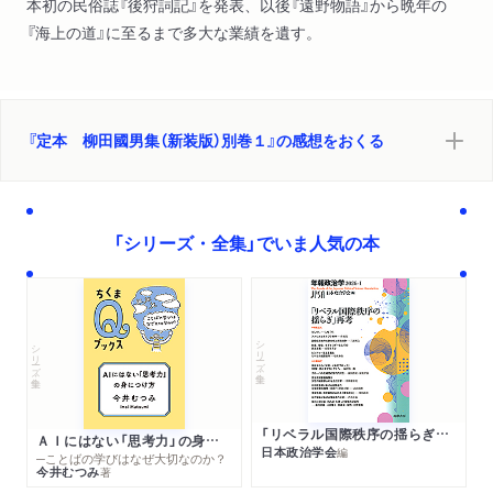
本初の民俗誌『後狩詞記』を発表、以後『遠野物語』から晩年の
『海上の道』に至るまで多大な業績を遺す。
『定本 柳田國男集（新装版）別巻１』の感想をおくる
「シリーズ・全集」でいま人気の本
シリーズ・全集
シリーズ・全集
「リベラル国際秩序の揺らぎ」再考 年報政治学２０２６‐Ⅰ
ＡＩにはない「思考力」の身につけ方
日本政治学会
編
─ことばの学びはなぜ大切なのか？
今井むつみ
著