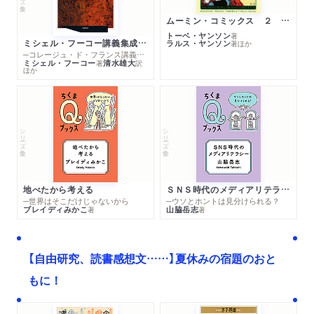
ムーミン・コミックス ２ あこがれの遠い土地
トーベ・ヤンソン
著
ミシェル・フーコー講義集成１０ 主体性と真理
ラルス・ヤンソン
著
ほか
─コレージュ・ド・フランス講義１９８０－１９８１年度
ミシェル・フーコー
清水雄大
著
訳
ほか
シリーズ・全集
シリーズ・全集
地べたから考える
ＳＮＳ時代のメディアリテラシー
─世界はそこだけじゃないから
─ウソとホントは見分けられる？
ブレイディみかこ
山脇岳志
著
著
【自由研究、読書感想文……】夏休みの宿題のおと
もに！