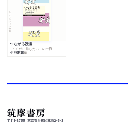
ちくまプリマー新書
つながる読書
─１０代に推したいこの一冊
小池陽慈
編
〒111-8755
東京都台東区蔵前2-5-3