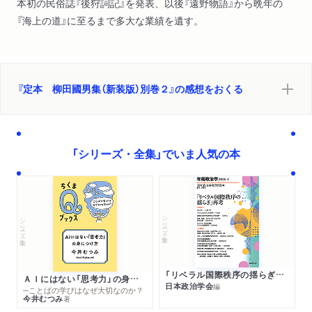
本初の民俗誌『後狩詞記』を発表、以後『遠野物語』から晩年の
『海上の道』に至るまで多大な業績を遺す。
『定本 柳田國男集（新装版）別巻２』の感想をおくる
「シリーズ・全集」でいま人気の本
シリーズ・全集
シリーズ・全集
「リベラル国際秩序の揺らぎ」再考 年報政治学２０２６‐Ⅰ
ＡＩにはない「思考力」の身につけ方
日本政治学会
編
─ことばの学びはなぜ大切なのか？
今井むつみ
著