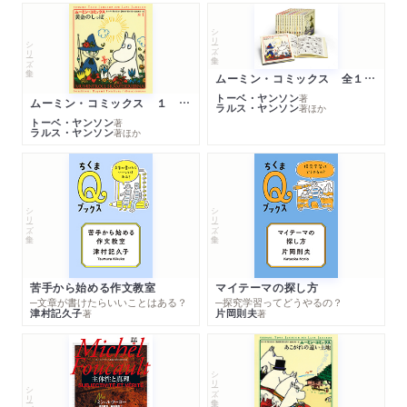
シリーズ・全集
シリーズ・全集
ムーミン・コミックス 全１４巻セット
トーベ・ヤンソン
著
ムーミン・コミックス １ 黄金のしっぽ
ラルス・ヤンソン
著
ほか
トーベ・ヤンソン
著
ラルス・ヤンソン
著
ほか
シリーズ・全集
シリーズ・全集
苦手から始める作文教室
マイテーマの探し方
─文章が書けたらいいことはある？
─探究学習ってどうやるの？
津村記久子
片岡則夫
著
著
シリーズ・全集
シリーズ・全集