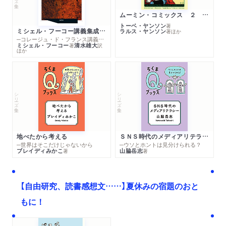
ムーミン・コミックス ２ あこがれの遠い土地
トーベ・ヤンソン
著
ミシェル・フーコー講義集成１０ 主体性と真理
ラルス・ヤンソン
著
ほか
─コレージュ・ド・フランス講義１９８０－１９８１年度
ミシェル・フーコー
清水雄大
著
訳
ほか
シリーズ・全集
シリーズ・全集
地べたから考える
ＳＮＳ時代のメディアリテラシー
─世界はそこだけじゃないから
─ウソとホントは見分けられる？
ブレイディみかこ
山脇岳志
著
著
【自由研究、読書感想文……】夏休みの宿題のおと
もに！