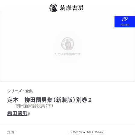
share
share
シリーズ・全集
定本 柳田國男集（新装版）別巻２
——朝日新聞論説集（下）
柳田國男
著
定価
ISBN
--
978-4-480-75133-1