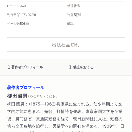
Cコード
整理番号
1339
菊判
刊行日
判型
1971/02/19
頁
ページ数
解説
508
出版社品切れ
著作者プロフィール
感想をおくる
著作者プロフィール
柳田國男
（ やなぎた・くにお ）
柳田 國男：（1875―1962）兵庫県に生まれる。幼少年期より文
学的才能に恵まれ、短歌、抒情詩を発表。東京帝国大学を卒業
後、農商務省、貴族院勤務を経て、朝日新聞社に入社。勤務の
傍ら全国各地を旅行し、民俗学への関心を深める。1909年、日