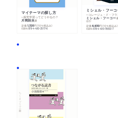
マイテーマの探し方
─探究学習ってどうやるの？
ミシェル・フーコー
片岡則夫
著
ほか
定価:
円
（10％税込み）
1,320
定価:
円
（10％税込み
6,930
ISBN:
978-4-480-25117-6
ISBN:
978-4-480-79050-7
ちくまプリマー新書