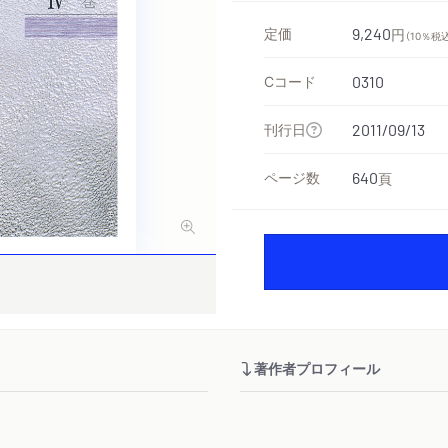
定価
9,240
円
（10％税
Cコード
0310
刊行日
2011/09/13
ページ数
640
頁
著作者プロフィール