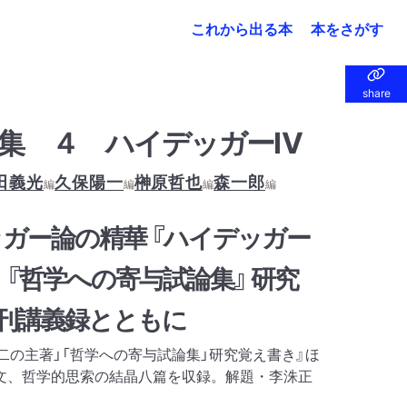
これから出る本
本をさがす
share
share
集 ４ ハイデッガーⅣ
田義光
久保陽一
榊原哲也
森一郎
編
編
編
編
ガー論の精華 『ハイデッガー
 『哲学への寄与試論集』 研究
公刊講義録とともに
二の主著」「哲学への寄与試論集」研究覚え書き』ほ
文、哲学的思索の結晶八篇を収録。解題・李洙正