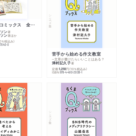
シリーズ・全集
ムーミン・コミックス 全１４巻セット
ソン
著
ソン
著
ほか
10％税込み）
77040-0
苦手から始める作文教室
─文章が書けたらいいことはある？
津村記久子
著
定価:
円
（10％税込み）
1,210
ISBN:
978-4-480-25138-1
シリーズ・全集