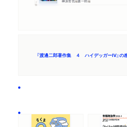
榊原哲也
森一郎
編
編
『渡邊二郎著作集 ４ ハイデッガーⅣ』の