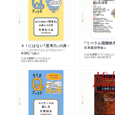
シリーズ・全集
シリーズ・全集
ＡＩにはない「思考力」の身につけ方
日本政治学会
編
─ことばの学びはなぜ大切なのか？
今井むつみ
著
定価:
円
（10％税込み）
4,510
ISBN:
978-4-480-86752-0
定価:
円
（10％税込み）
1,320
ISBN:
978-4-480-25155-8
シリーズ・全集
シリーズ・全集