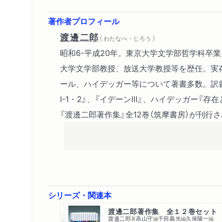
著作者プロフィール
渡邊二郎
（ わたなべ・じろう ）
昭和6-平成20年。東京大学文学部哲学科卒
大学文学部教授、放送大学教授等を歴任。実
ール、ハイデッガー等について著書多数。訳
Ⅰ-1・2』、『イデーンⅢ』、ハイデッガー『存
『渡邊二郎著作集』全12巻（筑摩書房）が刊行
シリーズ・関連本
渡邊二郎著作集 全１２巻セット
シリーズ・全集
渡邊二郎
高山守
千田義光
久保陽一
著
編
編
編