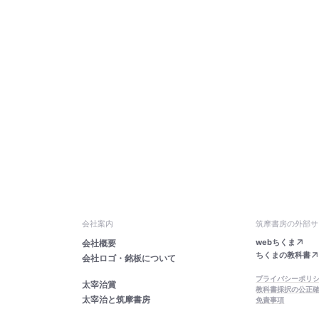
会社案内
筑摩書房の外部サ
webちくま
会社概要
ちくまの教科書
会社ロゴ・銘板について
プライバシーポリ
太宰治賞
教科書採択の公正
太宰治と筑摩書房
免責事項