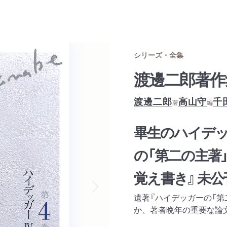
シリーズ・全集
渡邊二郎著作
渡邊二郎
高山守
千
著
編
畢生のハイデッ
の「第二の主著」
覚え書き』 未
遺著『ハイデッガーの「第
Next slide
か、著者晩年の重要な論