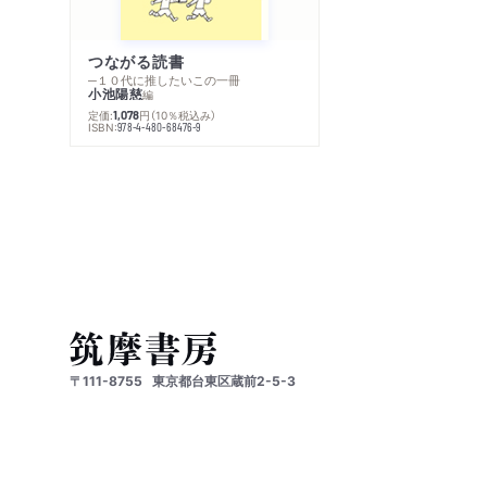
つながる読書
─１０代に推したいこの一冊
小池陽慈
編
定価:
円
（10％税込み）
1,078
ISBN:
978-4-480-68476-9
〒111-8755
東京都台東区蔵前2-5-3