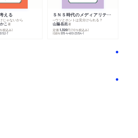
考える
ＳＮＳ時代のメディアリテラシー
けじゃないから
─ウソとホントは見分けられる？
かこ
山脇岳志
著
著
0％税込み）
定価:
円
（10％税込み）
1,320
ISBN:
5152-7
978-4-480-25154-1
！