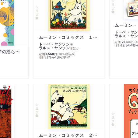
シリーズ・全集
シリーズ・全集
トーベ・ヤン
ラルス・ヤン
ムーミン・コミックス １ 黄金のしっぽ
定価:
円
（
21,560
トーベ・ヤンソン
著
ISBN:
978-4-480-
ラルス・ヤンソン
著
ほか
「リベラル国際秩序の揺らぎ」再考 年報政治学２０２６‐Ⅰ
定価:
円
（10％税込み）
1,540
ISBN:
978-4-480-77041-7
シリーズ・全集
シリーズ・全集
ムーミン・コミックス ２ あこがれの遠い土地