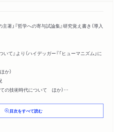
の主著」『哲学への寄与試論集』研究覚え書き（導入
ついて』より（ハイデッガー『「ヒューマニズム」に
ほか）
況
ての技術時代について ほか）
索から（“Ｅｒｅｉｇｎｉｓ”について
モ）
目次をすべて読む