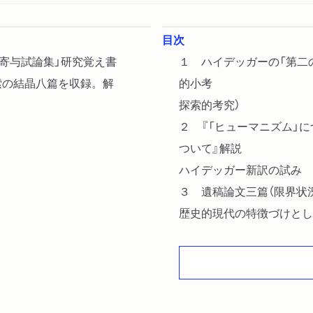
目次
の寄与試論集」研究覚え書
１ ハイデッガーの「第二
索の結晶八篇を収録。解
的小考
探索的考究）
２ 『「ヒューマニズム」に
ついて』解説
ハイデッガー新訳の試み 
３ 遺稿論文三篇（限界状
歴史的現代の特徴づけとし
４ 「呼び求める促し」の思
ハイデッガー論のためのメ