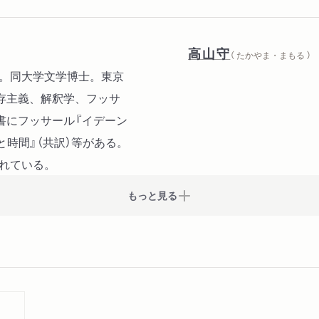
高山守
（ たかやま・まもる ）
業。同大学文学博士。東京
存主義、解釈学、フッサ
書にフッサール『イデーン
在と時間』（共訳）等がある。
されている。
もっと見る