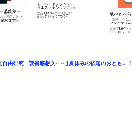
トーベ・ヤンソン
著
ラルス・ヤンソン
著
ほか
ミシェル・フーコー講義集成１０ 主体性と真理
定価:
円
（10％税込み）
地べたから
1,540
─コレージュ・ド・フランス講義１９８０－１９８１年度
ISBN:
978-4-480-77042-4
─世界はそこだ
清水雄大
著
訳
ブレイディみ
定価:
円
（1
1,320
）
ISBN:
978-4-480-2
【自由研究、読書感想文……】夏休みの宿題のおともに