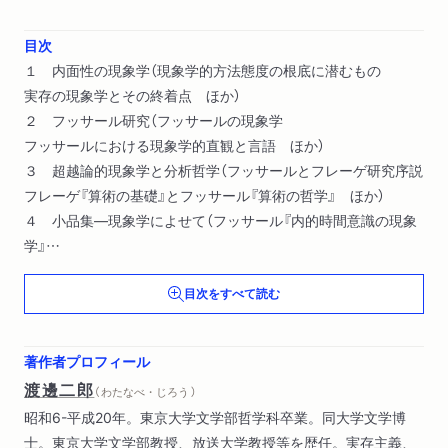
目次
１ 内面性の現象学（現象学的方法態度の根底に潜むもの
実存の現象学とその終着点 ほか）
２ フッサール研究（フッサールの現象学
フッサールにおける現象学的直観と言語 ほか）
３ 超越論的現象学と分析哲学（フッサールとフレーゲ研究序説
フレーゲ『算術の基礎』とフッサール『算術の哲学』 ほか）
４ 小品集―現象学によせて（フッサール『内的時間意識の現象
学』
フッサール ほか）
目次をすべて読む
著作者プロフィール
渡邊二郎
（ わたなべ・じろう ）
昭和6-平成20年。東京大学文学部哲学科卒業。同大学文学博
士。東京大学文学部教授、放送大学教授等を歴任。実存主義、