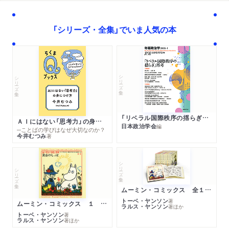
「シリーズ・全集」でいま人気の本
シリーズ・全集
シリーズ・全集
「リベラル国際秩序の揺らぎ」再考 年報政治学２０２６‐Ⅰ
ＡＩにはない「思考力」の身につけ方
日本政治学会
編
─ことばの学びはなぜ大切なのか？
今井むつみ
著
シリーズ・全集
シリーズ・全集
ムーミン・コミックス 全１４巻セット
トーベ・ヤンソン
著
ムーミン・コミックス １ 黄金のしっぽ
ラルス・ヤンソン
著
ほか
トーベ・ヤンソン
著
ラルス・ヤンソン
著
ほか