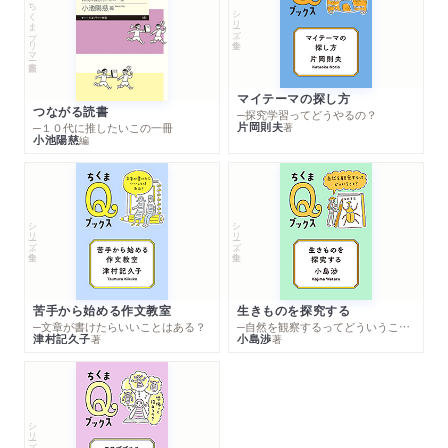
ちくまプリマー新書
シリーズ・全集
マイテーマの探し方
つながる読書
─探究学習ってどうやるの？
片岡則夫
著
─１０代に推したいこの一冊
小池陽慈
編
シリーズ・全集
シリーズ・全集
苦手から始める作文教室
生きものを探究する
─文章が書けたらいいことはある？
─自然を観察するってどういうこと？
津村記久子
小島渉
著
著
シリーズ・全集