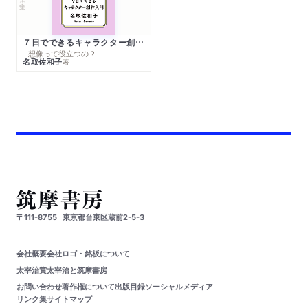
７日でできるキャラクター創作入門
─想像って役立つの？
名取佐和子
著
〒111-8755
東京都台東区蔵前2-5-3
会社概要
会社ロゴ・銘板について
太宰治賞
太宰治と筑摩書房
お問い合わせ
著作権について
出版目録
ソーシャルメディア
リンク集
サイトマップ