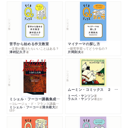
シリーズ・全集
シリーズ・全集
苦手から始める作文教室
マイテーマの探し方
─文章が書けたらいいことはある？
─探究学習ってどうやるの？
津村記久子
片岡則夫
著
著
シリーズ・全集
シリーズ・全集
ムーミン・コミックス ２ あこがれの遠い土地
トーベ・ヤンソン
著
ミシェル・フーコー講義集成１０ 主体性と真理
ラルス・ヤンソン
著
ほか
─コレージュ・ド・フランス講義１９８０－１９８１年度
ミシェル・フーコー
清水雄大
著
訳
ほか