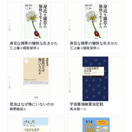
ちくま文庫
ちくま文庫
身近な雑草の愉快な生きかた
身近な雑草の愉快な生きかた
三上修
稲垣栄洋
三上修
稲垣栄洋
著
著
著
著
ちくまプリマー新書
ちくま新書
昆虫はなぜ海にいないのか
宇宙最強物質決定戦
朝野維起
高水裕一
著
著