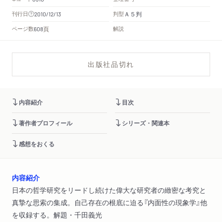
Ａ５判
刊行日
判型
2010/12/13
頁
ページ数
解説
608
出版社品切れ
内容紹介
目次
著作者プロフィール
シリーズ・関連本
感想をおくる
内容紹介
日本の哲学研究をリードし続けた偉大な研究者の緻密な考究と
真摯な思索の集成。自己存在の根底に迫る『内面性の現象学』他
を収録する。解題・千田義光