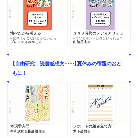
シリーズ・全集
シリーズ・全集
地べたから考える
ＳＮＳ時代のメディアリテラシー
─世界はそこだけじゃないから
─ウソとホントは見分けられる？
ブレイディみかこ
山脇岳志
著
著
【自由研究、読書感想文……】夏休みの宿題のおと
もに！
ちくま文庫
ちくま学芸文庫
考現学入門
レポートの組み立て方
今和次郎
藤森照信
木下是雄
著
編
著