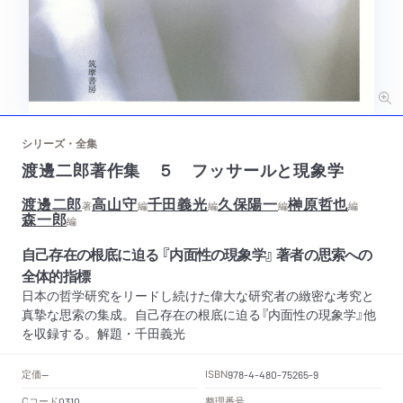
シリーズ・全集
渡邊二郎著作集 ５ フッサールと現象学
渡邊二郎
高山守
千田義光
久保陽一
榊原哲也
著
編
編
編
編
森一郎
編
自己存在の根底に迫る 『内面性の現象学』 著者の思索への
全体的指標
日本の哲学研究をリードし続けた偉大な研究者の緻密な考究と
真摯な思索の集成。自己存在の根底に迫る『内面性の現象学』他
を収録する。解題・千田義光
定価
ISBN
--
978-4-480-75265-9
Cコード
整理番号
0310