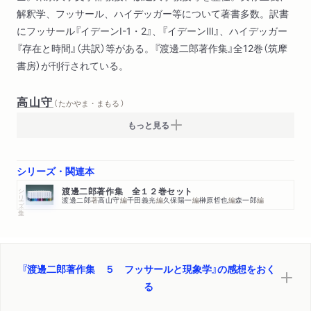
解釈学、フッサール、ハイデッガー等について著書多数。訳書
にフッサール『イデーンⅠ-1・2』、『イデーンⅢ』、ハイデッガー
『存在と時間』（共訳）等がある。『渡邊二郎著作集』全12巻（筑摩
書房）が刊行されている。
高山守
（ たかやま・まもる ）
もっと見る
シリーズ・関連本
シリーズ・全集
渡邊二郎著作集 全１２巻セット
渡邊二郎
著
高山守
編
千田義光
編
久保陽一
編
榊原哲也
編
森一郎
編
『渡邊二郎著作集 ５ フッサールと現象学』の感想をおく
る