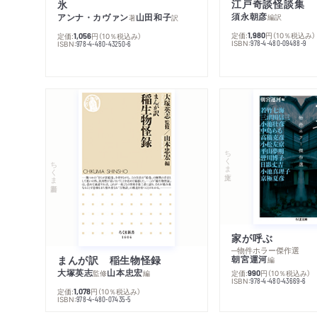
江戸奇談怪談集
氷
須永朝彦
アンナ・カヴァン
山田和子
編訳
著
訳
定価:
円
（10％税込み）
1,980
定価:
円
（10％税込み）
1,056
ISBN:
978-4-480-09488-9
ISBN:
978-4-480-43250-6
ちくま文庫
ちくま新書
家が呼ぶ
─物件ホラー傑作選
まんが訳 稲生物怪録
朝宮運河
編
大塚英志
山本忠宏
監修
編
定価:
円
（10％税込み）
990
ISBN:
978-4-480-43669-6
定価:
円
（10％税込み）
1,078
ISBN:
978-4-480-07435-5