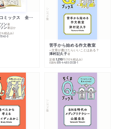
シリーズ・全集
ムーミン・コミックス 全１４巻セット
ソン
著
ソン
著
ほか
10％税込み）
77040-0
苦手から始める作文教室
─文章が書けたらいいことはある？
津村記久子
著
定価:
円
（10％税込み）
1,210
ISBN:
978-4-480-25138-1
シリーズ・全集