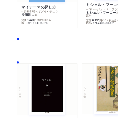
マイテーマの探し方
─探究学習ってどうやるの？
ミシェル・フーコー
片岡則夫
著
ほか
定価:
円
（10％税込み）
1,320
定価:
円
（10％税込み
6,930
ISBN:
978-4-480-25117-6
ISBN:
978-4-480-79050-7
ちくま学芸文庫
ちくま文庫