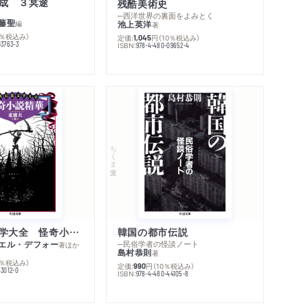
成 ３冥途
残酷美術史
─西洋世界の裏面をよみとく
藤聖
編
池上英洋
著
0％税込み）
定価:
円
（10％税込み）
1,045
03763-3
ISBN:
978-4-480-09652-4
ちくま文庫
世界幻想文学大全 怪奇小説精華
韓国の都市伝説
エル・デフォー
─民俗学者の怪談ノート
著
ほか
島村恭則
著
0％税込み）
定価:
円
（10％税込み）
990
43012-0
ISBN:
978-4-480-44105-8