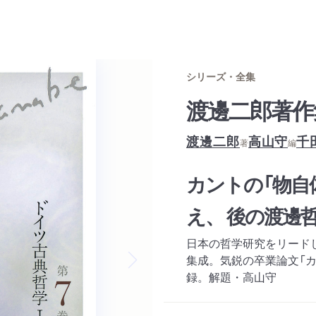
シリーズ・全集
渡邊二郎著作
渡邊二郎
高山守
千
著
編
カントの「物自
え、 後の渡邊
日本の哲学研究をリード
集成。気鋭の卒業論文「
録。解題・高山守
Next slide