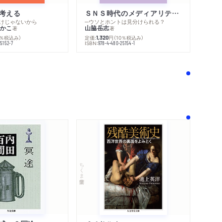
考える
ＳＮＳ時代のメディアリテラシー
けじゃないから
─ウソとホントは見分けられる？
かこ
山脇岳志
著
著
0％税込み）
定価:
円
（10％税込み）
1,320
ISBN:
5152-7
978-4-480-25154-1
ちくま学芸文庫