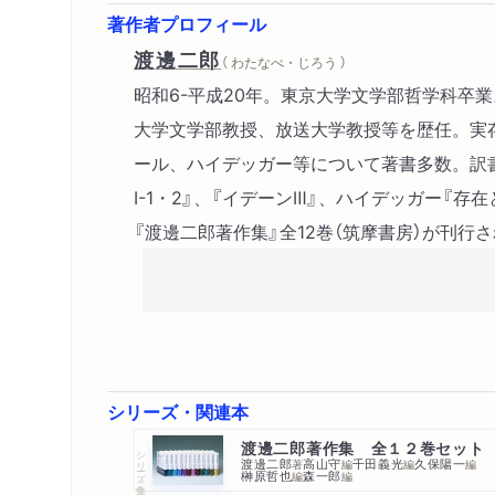
著作者プロフィール
渡邊二郎
（ わたなべ・じろう ）
昭和6-平成20年。東京大学文学部哲学科卒
大学文学部教授、放送大学教授等を歴任。実
ール、ハイデッガー等について著書多数。訳
Ⅰ-1・2』、『イデーンⅢ』、ハイデッガー『存
『渡邊二郎著作集』全12巻（筑摩書房）が刊行
シリーズ・関連本
渡邊二郎著作集 全１２巻セット
シリーズ・全集
渡邊二郎
高山守
千田義光
久保陽一
著
編
編
編
榊原哲也
森一郎
編
編