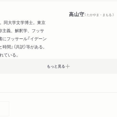
高山守
（ たかやま・まもる ）
業。同大学文学博士。東京
存主義、解釈学、フッサ
書にフッサール『イデーン
在と時間』（共訳）等がある。
されている。
もっと見る