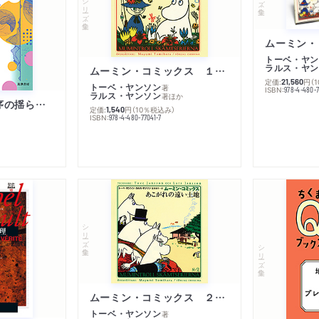
シリーズ・全集
トーベ・ヤン
ラルス・ヤン
ムーミン・コミックス １ 黄金のしっぽ
定価:
円
（
21,560
トーベ・ヤンソン
著
ISBN:
978-4-480-
ラルス・ヤンソン
著
ほか
「リベラル国際秩序の揺らぎ」再考 年報政治学２０２６‐Ⅰ
定価:
円
（10％税込み）
1,540
ISBN:
978-4-480-77041-7
シリーズ・全集
シリーズ・全集
ムーミン・コミックス ２ あこがれの遠い土地
トーベ・ヤンソン
著