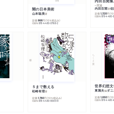
内田百閒集
─冥途
内田百閒
佐
闇の日本美術
著
山本聡美
定価:
円
（1
1,320
著
ISBN:
978-4-480-
定価:
円
（10％税込み）
968
ISBN:
978-4-480-07168-2
ちくま文庫
５まで数える
東雅夫
ダニ
編
松崎有理
著
定価:
円
（1
1,650
定価:
円
（10％税込み）
1,760
ISBN:
978-4-480-
ISBN:
978-4-480-80470-9