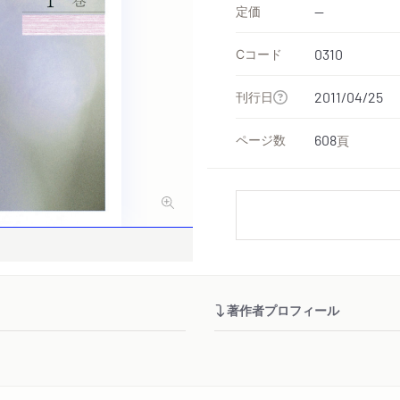
定価
--
Cコード
0310
刊行日
2011/04/25
ページ数
608
頁
著作者プロフィール