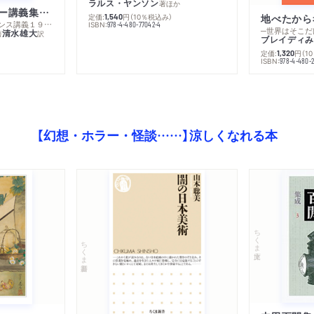
ラルス・ヤンソン
著
ほか
ミシェル・フーコー講義集成１０ 主体性と真理
定価:
円
（10％税込み）
地べたから
1,540
─コレージュ・ド・フランス講義１９８０－１９８１年度
ISBN:
978-4-480-77042-4
─世界はそこだ
清水雄大
著
訳
ブレイディみ
定価:
円
（1
1,320
）
ISBN:
978-4-480-2
【幻想・ホラー・怪談……】涼しくなれる本
ちくま文庫
ちくま新書