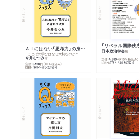
シリーズ・全集
シリーズ・全集
ＡＩにはない「思考力」の身につけ方
日本政治学会
編
─ことばの学びはなぜ大切なのか？
今井むつみ
著
定価:
円
（10％税込み）
4,510
ISBN:
978-4-480-86752-0
定価:
円
（10％税込み）
1,320
ISBN:
978-4-480-25155-8
シリーズ・全集
シリーズ・全集