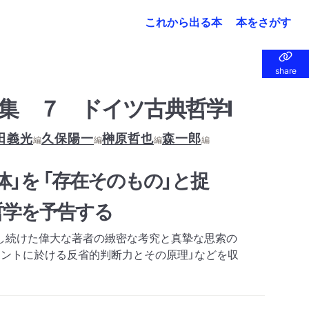
これから出る本
本をさがす
share
share
集 ７ ドイツ古典哲学Ⅰ
田義光
久保陽一
榊原哲也
森一郎
編
編
編
編
体」を 「存在そのもの」と捉
哲学を予告する
し続けた偉大な著者の緻密な考究と真摯な思索の
カントに於ける反省的判断力とその原理」などを収