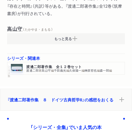
『存在と時間』（共訳）等がある。『渡邊二郎著作集』全12巻（筑摩
マルクス主義）
書房）が刊行されている。
４ 悪と無に関する問題史的考察（悪の問題局面
人間における光と影
高山守
ヤコーブのフィヒテ宛公開書翰
（ たかやま・まもる ）
無の問題をめぐるドイツ観念論期の思索とハイデッガーの思索
もっと見る
との連関
ドイツと日本の「無」の哲学
シリーズ・関連本
フリードリヒ・シュレーゲルの超越論的哲学と生の哲学）
シリーズ・全集
渡邊二郎著作集 全１２巻セット
渡邊二郎
著
高山守
編
千田義光
編
久保陽一
編
榊原哲也
編
森一郎
編
『渡邊二郎著作集 ８ ドイツ古典哲学Ⅱ』の感想をおくる
「シリーズ・全集」でいま人気の本