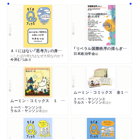
シリーズ・全集
シリーズ・全集
「リベラル国際秩序の揺らぎ」再考 年報政治学２０２６‐Ⅰ
ＡＩにはない「思考力」の身につけ方
日本政治学会
編
─ことばの学びはなぜ大切なのか？
今井むつみ
著
シリーズ・全集
シリーズ・全集
ムーミン・コミックス 全１４巻セット
トーベ・ヤンソン
著
ムーミン・コミックス １ 黄金のしっぽ
ラルス・ヤンソン
著
ほか
トーベ・ヤンソン
著
ラルス・ヤンソン
著
ほか