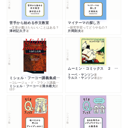
シリーズ・全集
シリーズ・全集
苦手から始める作文教室
マイテーマの探し方
─文章が書けたらいいことはある？
─探究学習ってどうやるの？
津村記久子
片岡則夫
著
著
シリーズ・全集
シリーズ・全集
ムーミン・コミックス ２ あこがれの遠い土地
トーベ・ヤンソン
著
ミシェル・フーコー講義集成１０ 主体性と真理
ラルス・ヤンソン
著
ほか
─コレージュ・ド・フランス講義１９８０－１９８１年度
ミシェル・フーコー
清水雄大
著
訳
ほか
シリーズ・全集
シリーズ・全集