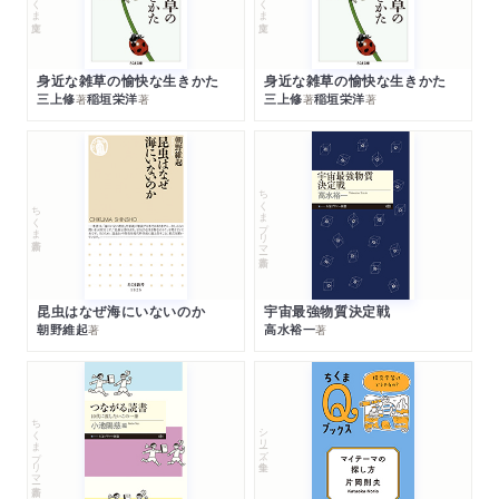
身近な雑草の愉快な生きかた
身近な雑草の愉快な生きかた
三上修
稲垣栄洋
三上修
稲垣栄洋
著
著
著
著
ちくまプリマー新書
ちくま新書
昆虫はなぜ海にいないのか
宇宙最強物質決定戦
朝野維起
高水裕一
著
著
ちくまプリマー新書
シリーズ・全集