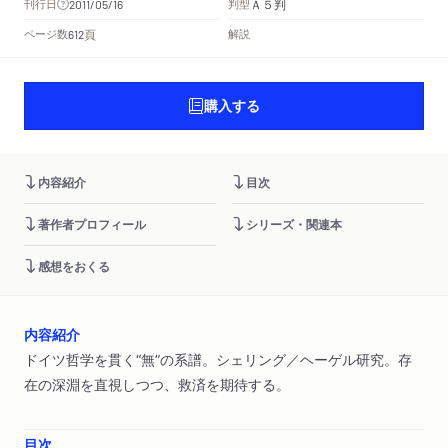
Ａ５判
刊行日
判型
2011/05/16
頁
ページ数
解説
612
購入する
内容紹介
目次
著作者プロフィール
シリーズ・関連本
感想をおくる
内容紹介
ドイツ哲学を貫く“無”の系譜。シェリング／ヘーゲル研究。存
在の深淵を直視しつつ、救済を期待する。
目次