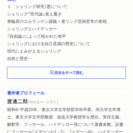
１ シェリング研究（悪について
シェリング『世代論』覚え書き
車輪具のエルランゲン講義ｌ者リング芸術哲学の射程
シェリングとハイデッガー
『自由論』によって拓かれた地平
シェリングにおける自己意識の歴史について
現代によみがえるシェリング
自然と歴史
シェリングと現代）
目次をすべて読む
２ ヘーゲル研究（ヘーゲルにおける「意識の超越性」寸描
『精神現象学』「意職」の章襍記
力と悟性
著作者プロフィール
ヘーゲルにおける否定的なもの
渡邊二郎
（ わたなべ・じろう ）
「良心」Ｇｅｗｉｓｓｅｎの問題
昭和6-平成20年。東京大学文学部哲学科卒業。同大学文学博
ヘーゲル現象学の周辺
士。東京大学文学部教授、放送大学教授等を歴任。実存主義、
ニヒト・ブールとニヒト）
解釈学、フッサール、ハイデッガー等について著書多数。訳書
３ ヘーゲル左派研究（一九世紀における実存思想の一断面
にフッサール『イデーンⅠ-1・2』、『イデーンⅢ』、ハイデッガー
個人と社会