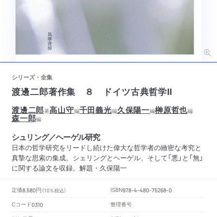
シリーズ・全集
渡邊二郎著作集 ８ ドイツ古典哲学Ⅱ
渡邊二郎
高山守
千田義光
久保陽一
榊原哲也
著
編
編
編
編
森一郎
編
シュリング／ヘーゲル研究
日本の哲学研究をリードし続けた偉大な哲学者の緻密な考究と
真摯な思索の集成。シェリングとヘーゲル、そして「悪」と「無」
に関する論文を収録。解題・久保陽一
円
定価
ISBN
8,580
（10％税込）
978-4-480-75268-0
Cコード
整理番号
0310