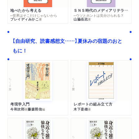
地べたから考える
ＳＮＳ時代のメディアリテラシー
─世界はそこだけじゃないから
─ウソとホントは見分けられる？
ブレイディみかこ
山脇岳志
著
著
【自由研究、読書感想文……】夏休みの宿題のおと
もに！
ちくま文庫
ちくま学芸文庫
考現学入門
レポートの組み立て方
今和次郎
藤森照信
木下是雄
著
編
著
ちくま文庫
ちくま文庫