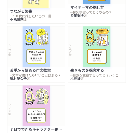
マイテーマの探し方
つながる読書
─探究学習ってどうやるの？
片岡則夫
著
─１０代に推したいこの一冊
小池陽慈
編
シリーズ・全集
シリーズ・全集
苦手から始める作文教室
生きものを探究する
─文章が書けたらいいことはある？
─自然を観察するってどういうこと？
津村記久子
小島渉
著
著
シリーズ・全集
７日でできるキャラクター創作入門