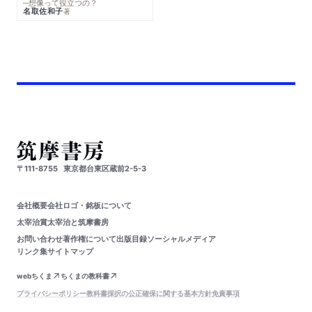
─想像って役立つの？
名取佐和子
著
〒111-8755
東京都台東区蔵前2-5-3
会社概要
会社ロゴ・銘板について
太宰治賞
太宰治と筑摩書房
お問い合わせ
著作権について
出版目録
ソーシャルメディア
リンク集
サイトマップ
webちくま
ちくまの教科書
プライバシーポリシー
教科書採択の公正確保に関する基本方針
免責事項