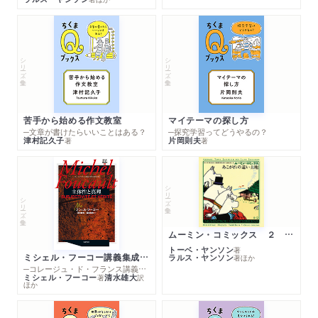
シリーズ・全集
シリーズ・全集
苦手から始める作文教室
マイテーマの探し方
─文章が書けたらいいことはある？
─探究学習ってどうやるの？
津村記久子
片岡則夫
著
著
シリーズ・全集
シリーズ・全集
ムーミン・コミックス ２ あこがれの遠い土地
トーベ・ヤンソン
著
ミシェル・フーコー講義集成１０ 主体性と真理
ラルス・ヤンソン
著
ほか
─コレージュ・ド・フランス講義１９８０－１９８１年度
ミシェル・フーコー
清水雄大
著
訳
ほか