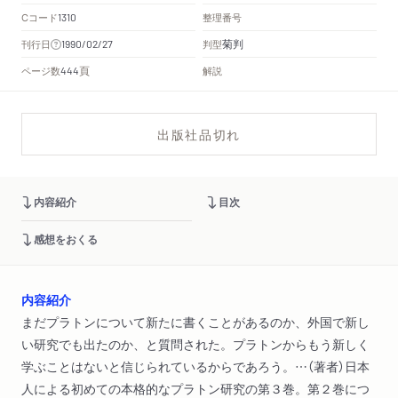
Cコード
整理番号
1310
菊判
刊行日
判型
1990/02/27
頁
ページ数
解説
444
出版社品切れ
内容紹介
目次
感想をおくる
内容紹介
まだプラトンについて新たに書くことがあるのか、外国で新し
い研究でも出たのか、と質問された。プラトンからもう新しく
学ぶことはないと信じられているからであろう。…（著者）日本
人による初めての本格的なプラトン研究の第３巻。第２巻につ