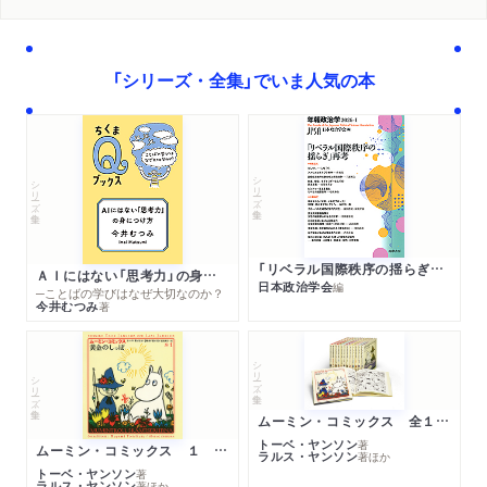
「シリーズ・全集」でいま人気の本
シリーズ・全集
シリーズ・全集
「リベラル国際秩序の揺らぎ」再考 年報政治学２０２６‐Ⅰ
ＡＩにはない「思考力」の身につけ方
日本政治学会
編
─ことばの学びはなぜ大切なのか？
今井むつみ
著
シリーズ・全集
シリーズ・全集
ムーミン・コミックス 全１４巻セット
トーベ・ヤンソン
著
ムーミン・コミックス １ 黄金のしっぽ
ラルス・ヤンソン
著
ほか
トーベ・ヤンソン
著
ラルス・ヤンソン
著
ほか