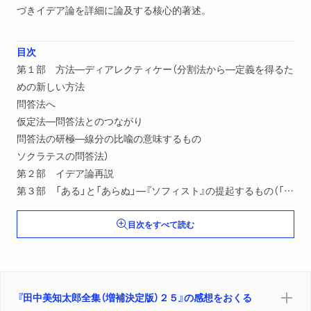
づきイデア論を詳細に論及する核心的著述。
目次
第１部 方法―ディアレクティケー（分割法から―定義を得るた
めの新しい方法
問答法へ
仮定法―問答法とのつながり
問答法の研極―線分の比喩の意味するもの
ソクラテスの問答法）
第２部 イデア論再説
第３部 「ある」と「あらぬ」―『ソフィスト』の提起するもの（「あ
らぬ」の「ある」こと
目次をすべて読む
「あらぬ」から「ある」へ
イデア論にとっての新しい問題
「ある」とともに「あらぬ」
関連する問題）
『田中美知太郎全集（増補決定版）２５』の感想をおくる