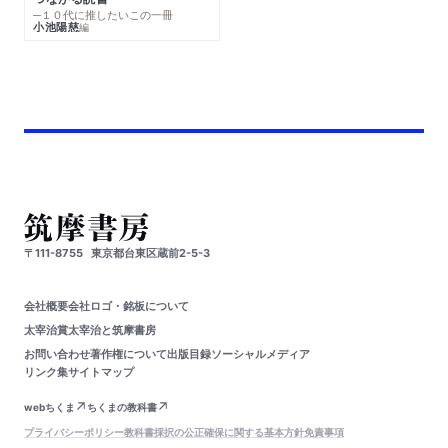
─１０代に推したいこの一冊
小池陽慈
編
〒111-8755
東京都台東区蔵前2-5-3
会社概要
会社ロゴ・銘板について
太宰治賞
太宰治と筑摩書房
お問い合わせ
著作権について
出版目録
ソーシャルメディア
リンク集
サイトマップ
webちくま
ちくまの教科書
プライバシーポリシー
教科書採択の公正確保に関する基本方針
免責事項