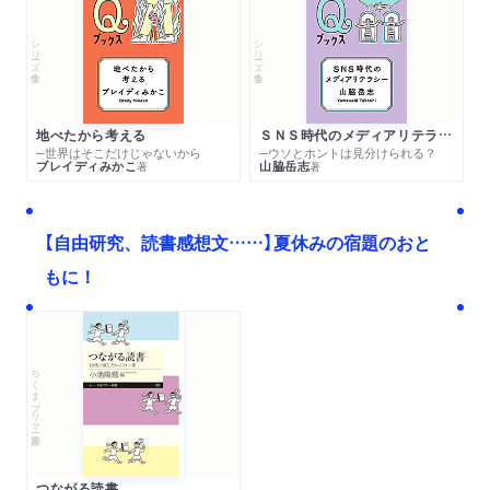
シリーズ・全集
シリーズ・全集
地べたから考える
ＳＮＳ時代のメディアリテラシー
─世界はそこだけじゃないから
─ウソとホントは見分けられる？
ブレイディみかこ
山脇岳志
著
著
【自由研究、読書感想文……】夏休みの宿題のおと
もに！
ちくまプリマー新書
つながる読書