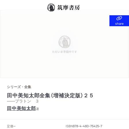
share
share
シリーズ・全集
田中美知太郎全集（増補決定版）２５
——プラトン ３
田中美知太郎
著
定価
ISBN
--
978-4-480-75425-7