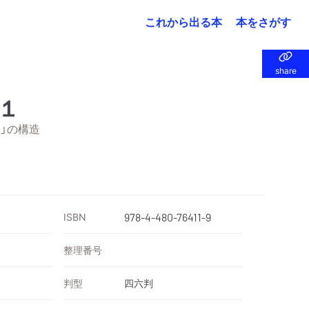
これから出る本
本をさがす
share
share
１
」の構造
ISBN
978-4-480-76411-9
整理番号
判型
四六判