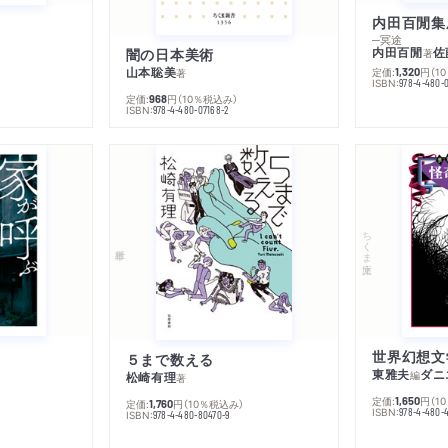
内田百閒集
─冥途
内田百閒
佐
闇の日本美術
著
山本聡美
定価:
円
（1
1,320
著
ISBN:
978-4-480-
定価:
円
（10％税込み）
968
ISBN:
978-4-480-07168-2
ちくま文庫
５まで数える
東雅夫
ダニ
編
松崎有理
著
定価:
円
（1
1,650
定価:
円
（10％税込み）
1,760
ISBN:
978-4-480-
ISBN:
978-4-480-80470-9