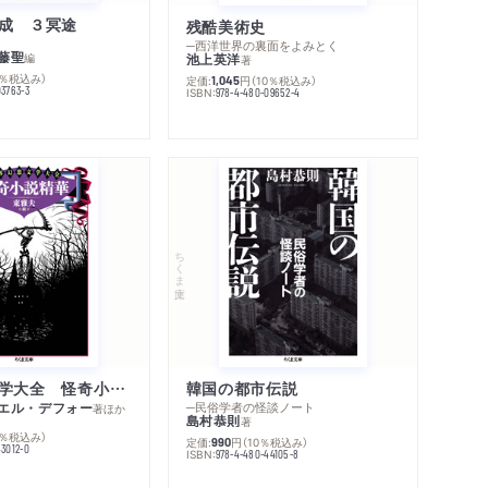
成 ３冥途
残酷美術史
─西洋世界の裏面をよみとく
藤聖
編
池上英洋
著
0％税込み）
定価:
円
（10％税込み）
1,045
03763-3
ISBN:
978-4-480-09652-4
ちくま文庫
世界幻想文学大全 怪奇小説精華
韓国の都市伝説
エル・デフォー
─民俗学者の怪談ノート
著
ほか
島村恭則
著
0％税込み）
定価:
円
（10％税込み）
990
43012-0
ISBN:
978-4-480-44105-8