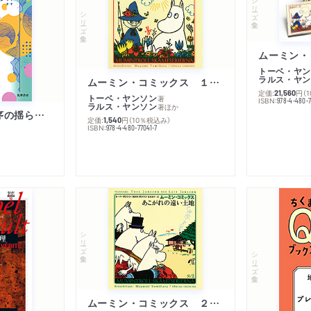
シリーズ・全集
シリーズ・全集
トーベ・ヤン
ラルス・ヤン
ムーミン・コミックス １ 黄金のしっぽ
定価:
円
（
21,560
トーベ・ヤンソン
著
ISBN:
978-4-480-
ラルス・ヤンソン
著
ほか
「リベラル国際秩序の揺らぎ」再考 年報政治学２０２６‐Ⅰ
定価:
円
（10％税込み）
1,540
ISBN:
978-4-480-77041-7
シリーズ・全集
シリーズ・全集
ムーミン・コミックス ２ あこがれの遠い土地