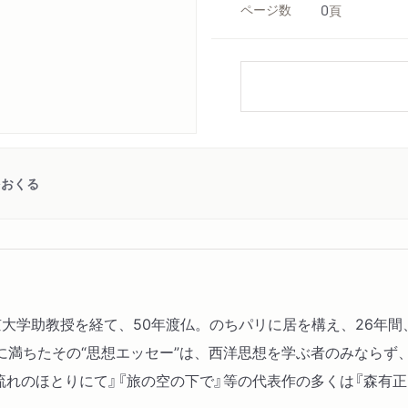
ページ数
0
頁
をおくる
。東京大学助教授を経て、50年渡仏。のちパリに居を構え、26
に満ちたその“思想エッセー”は、西洋思想を学ぶ者のみならず
流れのほとりにて』『旅の空の下で』等の代表作の多くは『森有正