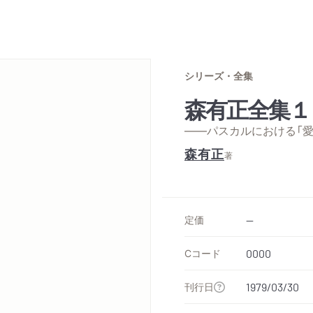
シリーズ・全集
森有正全集１
——パスカルにおける「愛
森有正
著
定価
--
Cコード
0000
刊行日
1979/03/30