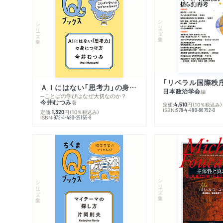
シリーズ・全集
シリーズ・全集
ＡＩにはない「思考力」の身につけ方
日本政治学会
編
─ことばの学びはなぜ大切なのか？
今井むつみ
著
定価:
円
（10％税込み）
4,510
ISBN:
978-4-480-86752-0
定価:
円
（10％税込み）
1,320
ISBN:
978-4-480-25155-8
シリーズ・全集
シリーズ・全集