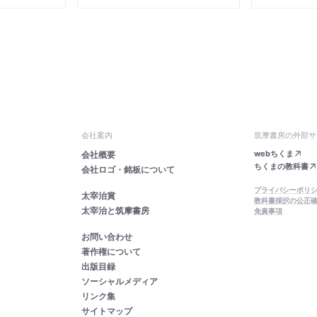
会社案内
筑摩書房の外部サ
webちくま
会社概要
ちくまの教科書
会社ロゴ・銘板について
プライバシーポリ
太宰治賞
教科書採択の公正
太宰治と筑摩書房
免責事項
お問い合わせ
著作権について
出版目録
ソーシャルメディア
リンク集
サイトマップ