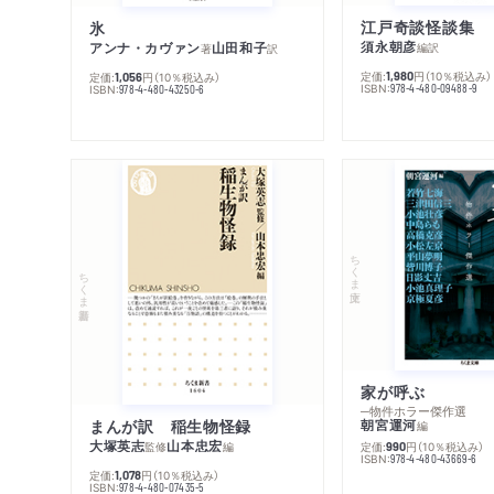
江戸奇談怪談集
氷
須永朝彦
アンナ・カヴァン
山田和子
編訳
著
訳
定価:
円
（10％税込み）
1,980
定価:
円
（10％税込み）
1,056
ISBN:
978-4-480-09488-9
ISBN:
978-4-480-43250-6
ちくま文庫
ちくま新書
家が呼ぶ
─物件ホラー傑作選
まんが訳 稲生物怪録
朝宮運河
編
大塚英志
山本忠宏
監修
編
定価:
円
（10％税込み）
990
ISBN:
978-4-480-43669-6
定価:
円
（10％税込み）
1,078
ISBN:
978-4-480-07435-5