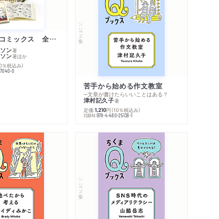
シリーズ・全集
ムーミン・コミックス 全１４巻セット
ソン
著
ソン
著
ほか
10％税込み）
77040-0
苦手から始める作文教室
─文章が書けたらいいことはある？
津村記久子
著
定価:
円
（10％税込み）
1,210
ISBN:
978-4-480-25138-1
内容紹介・目次
シリーズ・全集
著作者プロフィール
感想をおくる