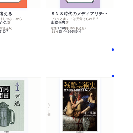
考える
ＳＮＳ時代のメディアリテラシー
けじゃないから
─ウソとホントは見分けられる？
かこ
山脇岳志
著
著
0％税込み）
定価:
円
（10％税込み）
1,320
ISBN:
5152-7
978-4-480-25154-1
ちくま学芸文庫