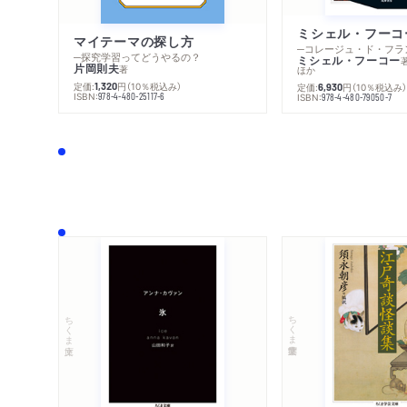
マイテーマの探し方
─探究学習ってどうやるの？
ミシェル・フーコー
片岡則夫
著
ほか
定価:
円
（10％税込み）
1,320
定価:
円
（10％税込み
6,930
ISBN:
978-4-480-25117-6
ISBN:
978-4-480-79050-7
ちくま学芸文庫
ちくま文庫