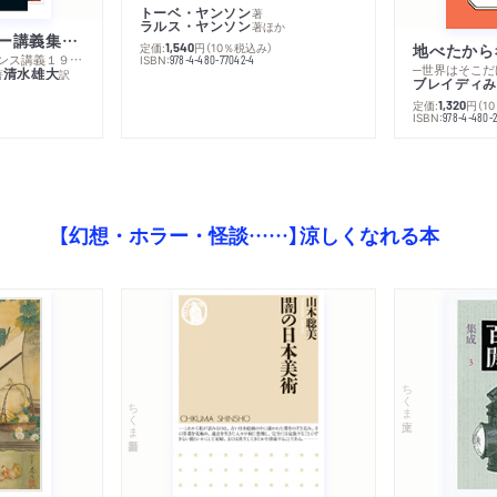
トーベ・ヤンソン
著
ラルス・ヤンソン
著
ほか
ミシェル・フーコー講義集成１０ 主体性と真理
定価:
円
（10％税込み）
地べたから
1,540
─コレージュ・ド・フランス講義１９８０－１９８１年度
ISBN:
978-4-480-77042-4
─世界はそこだ
清水雄大
著
訳
ブレイディみ
定価:
円
（1
1,320
）
ISBN:
978-4-480-2
【幻想・ホラー・怪談……】涼しくなれる本
ちくま文庫
ちくま新書