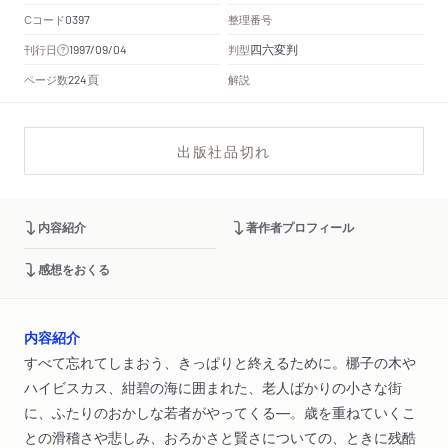
Cコード
整理番号
0397
四六変判
刊行日
判型
1997/09/04
頁
ページ数
解説
224
出版社品切れ
内容紹介
著作者プロフィール
感想をおくる
内容紹介
すべて忘れてしまおう、きっぱりと終えるために。梛子の木や
ハイビスカス、紺碧の海に囲まれた、老人ばかりの小さな街
に、ふたりのおかしな若者がやってくる―。歳を重ねていくこ
との滑稽さや悲しみ、おろかさと賢さについての、ときに残酷