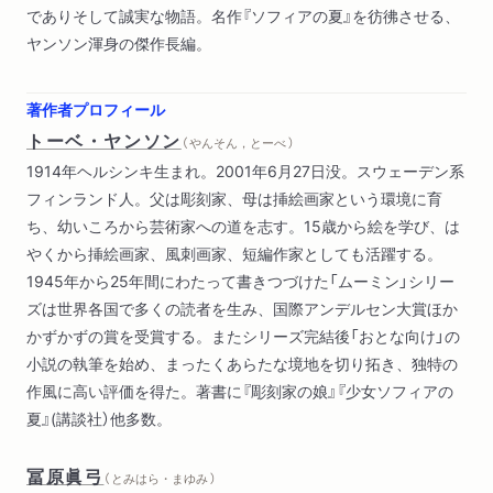
でありそして誠実な物語。名作『ソフィアの夏』を彷彿させる、
ヤンソン渾身の傑作長編。
著作者プロフィール
トーベ・ヤンソン
（ やんそん，とーべ ）
1914年ヘルシンキ生まれ。2001年6月27日没。スウェーデン系
フィンランド人。父は彫刻家、母は挿絵画家という環境に育
ち、幼いころから芸術家への道を志す。15歳から絵を学び、は
やくから挿絵画家、風刺画家、短編作家としても活躍する。
1945年から25年間にわたって書きつづけた「ムーミン」シリー
ズは世界各国で多くの読者を生み、国際アンデルセン大賞ほか
かずかずの賞を受賞する。またシリーズ完結後「おとな向け」の
小説の執筆を始め、まったくあらたな境地を切り拓き、独特の
作風に高い評価を得た。著書に『彫刻家の娘』『少女ソフィアの
夏』(講談社）他多数。
冨原眞弓
（ とみはら・まゆみ ）