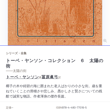
シリーズ・全集
トーベ・ヤンソン・コレクション ６ 太陽の
街
——太陽の街
トーベ・ヤンソン
冨原眞弓
著
訳
椰子の木や紺碧の海に囲まれた老人ばかりの小さな街。歳を重
ねていくことの滑稽さや悲しみ、愚かしさと賢さについての残
酷で誠実な物語。作者渾身の傑作長篇。
定価
ISBN
--
978-4-480-77016-5