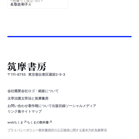
─想像って役立つの？
名取佐和子
著
〒111-8755
東京都台東区蔵前2-5-3
会社概要
会社ロゴ・銘板について
太宰治賞
太宰治と筑摩書房
お問い合わせ
著作権について
出版目録
ソーシャルメディア
リンク集
サイトマップ
webちくま
ちくまの教科書
プライバシーポリシー
教科書採択の公正確保に関する基本方針
免責事項