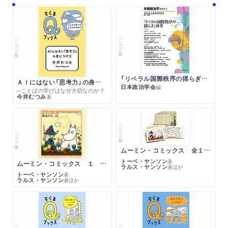
シリーズ・全集
シリーズ・全集
「リベラル国際秩序の揺らぎ」再考 年報政治学２０２６‐Ⅰ
ＡＩにはない「思考力」の身につけ方
日本政治学会
編
─ことばの学びはなぜ大切なのか？
今井むつみ
著
シリーズ・全集
シリーズ・全集
ムーミン・コミックス 全１４巻セット
トーベ・ヤンソン
著
ムーミン・コミックス １ 黄金のしっぽ
ラルス・ヤンソン
著
ほか
トーベ・ヤンソン
著
ラルス・ヤンソン
著
ほか
シリーズ・全集
シリーズ・全集