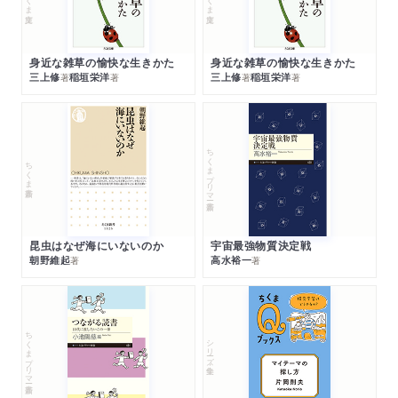
身近な雑草の愉快な生きかた
身近な雑草の愉快な生きかた
三上修
稲垣栄洋
三上修
稲垣栄洋
著
著
著
著
ちくまプリマー新書
ちくま新書
昆虫はなぜ海にいないのか
宇宙最強物質決定戦
朝野維起
高水裕一
著
著
ちくまプリマー新書
シリーズ・全集