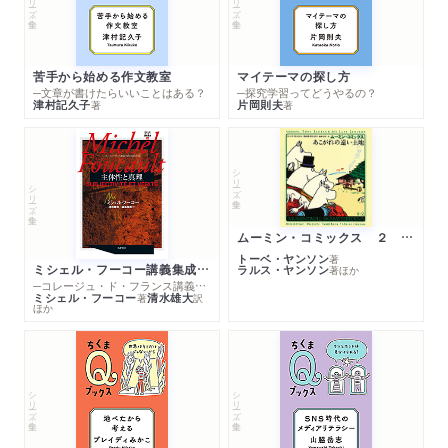
苦手から始める作文教室
マイテーマの探し方
─文章が書けたらいいことはある？
─探究学習ってどうやるの？
津村記久子
片岡則夫
著
著
シリーズ・全集
シリーズ・全集
ムーミン・コミックス ２ あこがれの遠い土地
トーベ・ヤンソン
著
ミシェル・フーコー講義集成１０ 主体性と真理
ラルス・ヤンソン
著
ほか
─コレージュ・ド・フランス講義１９８０－１９８１年度
ミシェル・フーコー
清水雄大
著
訳
ほか
シリーズ・全集
シリーズ・全集