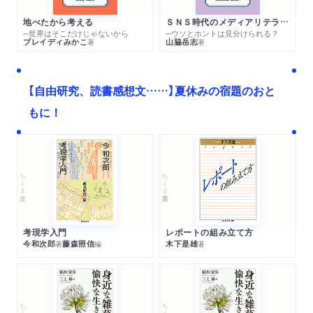
地べたから考える
ＳＮＳ時代のメディアリテラシー
─世界はそこだけじゃないから
─ウソとホントは見分けられる？
ブレイディみかこ
山脇岳志
著
著
【自由研究、読書感想文……】夏休みの宿題のおと
もに！
ちくま文庫
ちくま学芸文庫
考現学入門
レポートの組み立て方
今和次郎
藤森照信
木下是雄
著
編
著
ちくま文庫
ちくま文庫