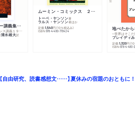
ムーミン・コミックス ２ あこがれの遠い土地
トーベ・ヤンソン
著
ラルス・ヤンソン
著
ほか
ミシェル・フーコー講義集成１０ 主体性と真理
定価:
円
（10％税込み）
地べたから
1,540
─コレージュ・ド・フランス講義１９８０－１９８１年度
ISBN:
978-4-480-77042-4
─世界はそこだ
清水雄大
著
訳
ブレイディみ
定価:
円
（1
1,320
）
ISBN:
978-4-480-2
【自由研究、読書感想文……】夏休みの宿題のおともに