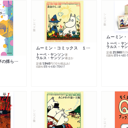
シリーズ・全集
シリーズ・全集
トーベ・ヤン
ラルス・ヤン
ムーミン・コミックス １ 黄金のしっぽ
定価:
円
（
21,560
トーベ・ヤンソン
著
ISBN:
978-4-480-
ラルス・ヤンソン
著
ほか
「リベラル国際秩序の揺らぎ」再考 年報政治学２０２６‐Ⅰ
定価:
円
（10％税込み）
1,540
ISBN:
978-4-480-77041-7
シリーズ・全集
シリーズ・全集