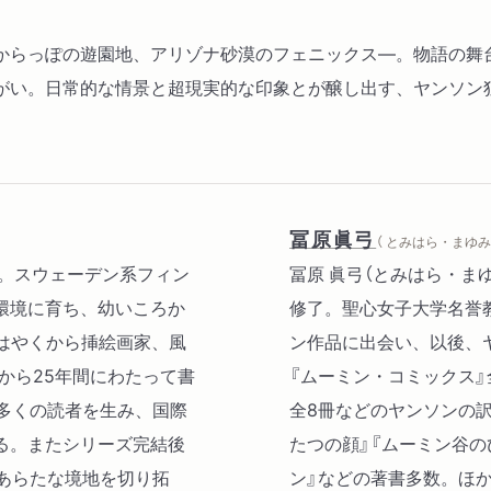
からっぽの遊園地、アリゾナ砂漠のフェニックス―。物語の舞
がい。日常的な情景と超現実的な印象とが醸し出す、ヤンソン
冨原眞弓
（ とみはら・まゆみ 
日没。スウェーデン系フィン
冨原 眞弓（とみはら・まゆ
環境に育ち、幼いころか
修了。聖心女子大学名誉教
はやくから挿絵画家、風
ン作品に出会い、以後、
から25年間にわたって書
『ムーミン・コミックス』
多くの読者を生み、国際
全8冊などのヤンソンの訳
る。またシリーズ完結後
たつの顔』『ムーミン谷の
あらたな境地を切り拓
ン』などの著書多数。ほ