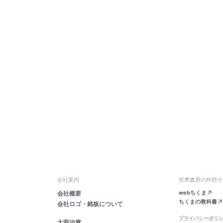
会社案内
筑摩書房の外部サ
webちくま
会社概要
ちくまの教科書
会社ロゴ・銘板について
プライバシーポリ
太宰治賞