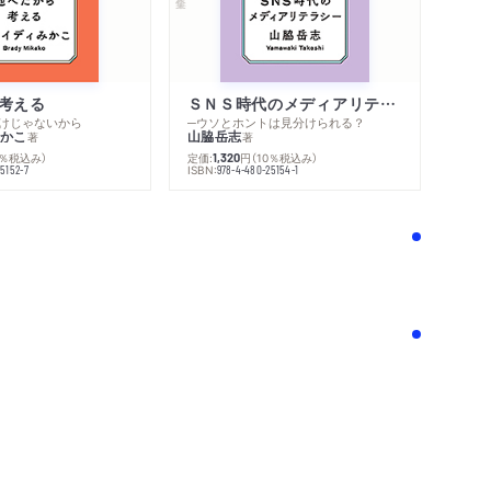
考える
ＳＮＳ時代のメディアリテラシー
けじゃないから
─ウソとホントは見分けられる？
かこ
山脇岳志
著
著
0％税込み）
定価:
円
（10％税込み）
1,320
ISBN:
5152-7
978-4-480-25154-1
！