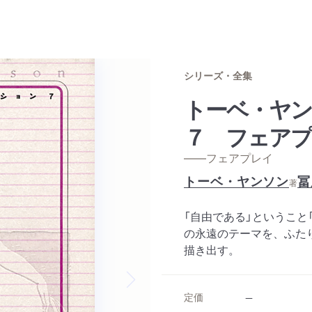
シリーズ・全集
トーベ・ヤ
７ フェア
——フェアプレイ
トーベ・ヤンソン
冨
著
「自由である」ということ
の永遠のテーマを、ふた
描き出す。
Next slide
定価
--