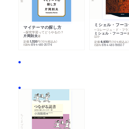
マイテーマの探し方
─探究学習ってどうやるの？
ミシェル・フーコー
片岡則夫
著
ほか
定価:
円
（10％税込み）
1,320
定価:
円
（10％税込み
6,930
ISBN:
978-4-480-25117-6
ISBN:
978-4-480-79050-7
ちくまプリマー新書