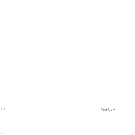
イト
PageTop
シー