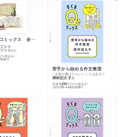
著作者プロフィール
感想をおくる
シリーズ・全集
ムーミン・コミックス 全１４巻セット
ソン
著
ソン
著
ほか
10％税込み）
77040-0
苦手から始める作文教室
─文章が書けたらいいことはある？
津村記久子
著
定価:
円
（10％税込み）
1,210
ISBN:
978-4-480-25138-1
シリーズ・全集