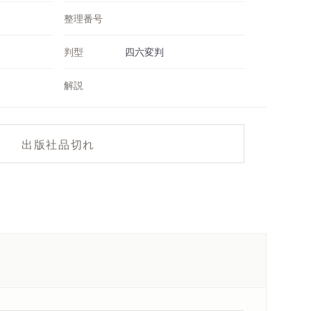
整理番号
判型
四六変判
解説
出版社品切れ