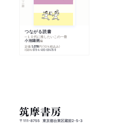
つながる読書
─１０代に推したいこの一冊
小池陽慈
編
定価:
円
（10％税込み）
1,078
ISBN:
978-4-480-68476-9
〒111-8755
東京都台東区蔵前2-5-3