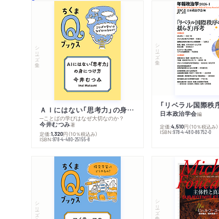
シリーズ・全集
シリーズ・全集
ＡＩにはない「思考力」の身につけ方
日本政治学会
編
─ことばの学びはなぜ大切なのか？
今井むつみ
著
定価:
円
（10％税込み）
4,510
ISBN:
978-4-480-86752-0
定価:
円
（10％税込み）
1,320
ISBN:
978-4-480-25155-8
シリーズ・全集
シリーズ・全集