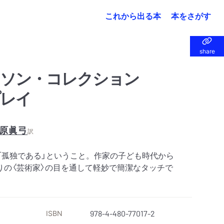
これから出る本
本をさがす
share
share
ンソン・コレクション
プレイ
原眞弓
訳
「孤独である」ということ。作家の子ども時代から
りの〈芸術家〉の目を通して軽妙で簡潔なタッチで
ISBN
978-4-480-77017-2