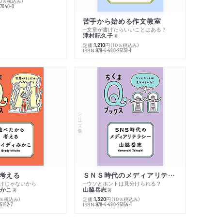
内容紹介・目次
10％税込み）
77040-0
著作者プロフィール
感想をおくる
苦手から始める作文教室
─文章が書けたらいいことはある？
津村記久子
著
定価:
円
（10％税込み）
1,210
ISBN:
978-4-480-25138-1
シリーズ・全集
考える
ＳＮＳ時代のメディアリテラシー
けじゃないから
─ウソとホントは見分けられる？
かこ
山脇岳志
著
著
0％税込み）
定価:
円
（10％税込み）
1,320
ISBN:
5152-7
978-4-480-25154-1