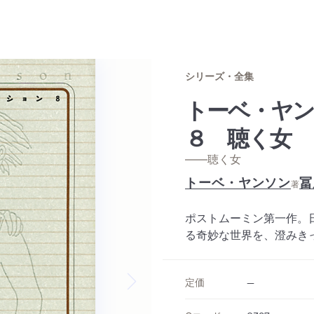
シリーズ・全集
トーベ・ヤ
８ 聴く女
——聴く女
トーベ・ヤンソン
冨
著
ポストムーミン第一作。
る奇妙な世界を、澄みき
定価
--
Next slide