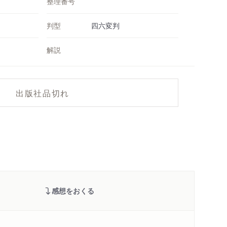
整理番号
判型
四六変判
解説
出版社品切れ
感想をおくる