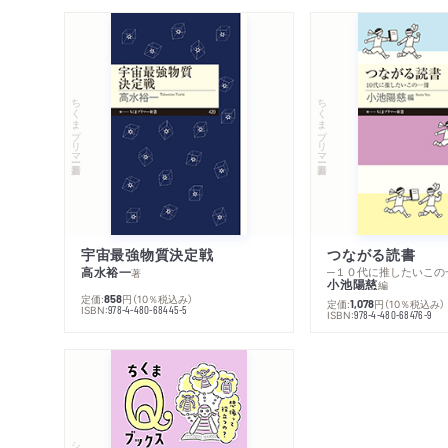
ちくまプリマー新書
ちくまプリマー新書
宇宙最強物質決定戦
つながる読書
高水裕一
─１０代に推したいこの
著
小池陽慈
編
定価:
円
（10％税込み）
858
定価:
円
（10％税込み）
1,078
ISBN:
978-4-480-68445-5
ISBN:
978-4-480-68476-9