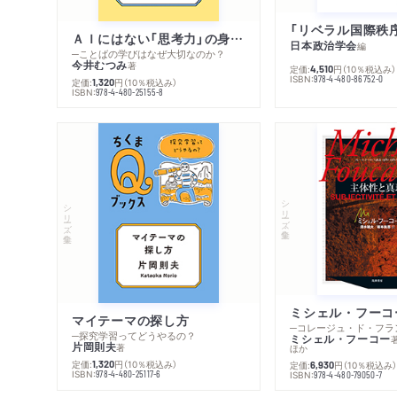
ＡＩにはない「思考力」の身につけ方
日本政治学会
編
─ことばの学びはなぜ大切なのか？
今井むつみ
著
定価:
円
（10％税込み）
4,510
ISBN:
978-4-480-86752-0
定価:
円
（10％税込み）
1,320
ISBN:
978-4-480-25155-8
シリーズ・全集
シリーズ・全集
マイテーマの探し方
─探究学習ってどうやるの？
ミシェル・フーコー
片岡則夫
著
ほか
定価:
円
（10％税込み）
1,320
定価:
円
（10％税込み
6,930
ISBN:
978-4-480-25117-6
ISBN:
978-4-480-79050-7