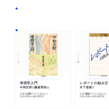
ちくま文庫
ちくま学芸文庫
考現学入門
レポートの組み立
今和次郎
藤森照信
木下是雄
著
編
著
定価:
円
（10％税込み）
定価:
円
（10％税込み）
1,210
902
ISBN:
ISBN:
978-4-480-02115-1
978-4-480-08121-6