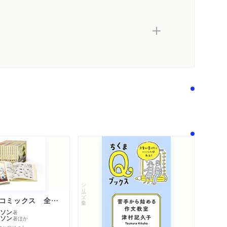
シリーズ・全集
ムーミン・コミックス 全１４巻セット
ソン
著
ソン
著
ほか