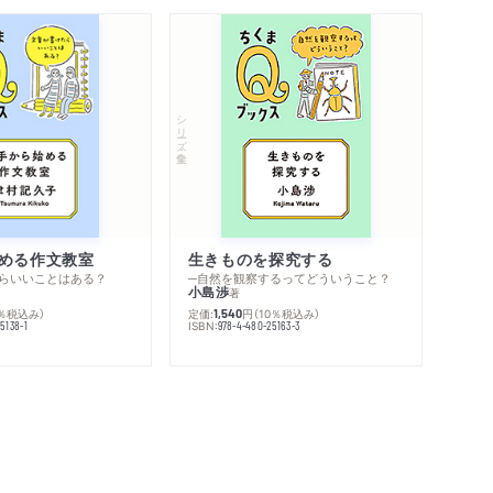
シリーズ・全集
める作文教室
生きものを探究する
らいいことはある？
─自然を観察するってどういうこと？
小島渉
著
0％税込み）
定価:
円
（10％税込み）
1,540
ISBN:
5138-1
978-4-480-25163-3