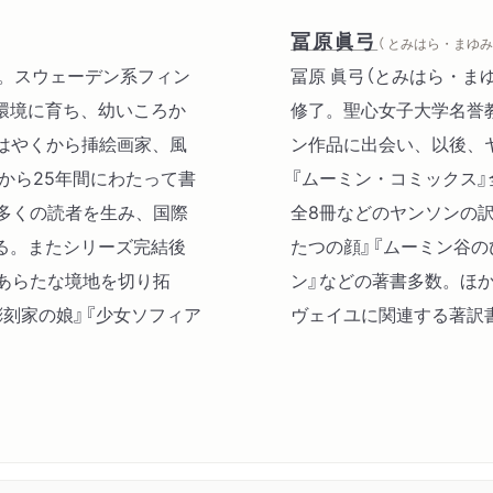
狼
雨
冨原眞弓
（ とみはら・まゆみ 
発破
日没。スウェーデン系フィン
冨原 眞弓（とみはら・まゆ
ルキオの友だち
環境に育ち、幼いころか
修了。聖心女子大学名誉教
リス
はやくから挿絵画家、風
ン作品に出会い、以後、
から25年間にわたって書
『ムーミン・コミックス』
多くの読者を生み、国際
全8冊などのヤンソンの訳
る。またシリーズ完結後
たつの顔』『ムーミン谷の
あらたな境地を切り拓
ン』などの著書多数。ほ
刻家の娘』『少女ソフィア
ヴェイユに関連する著訳