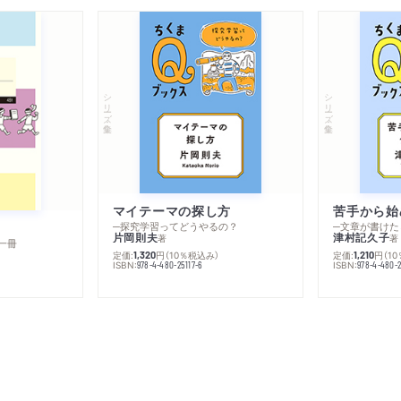
シリーズ・全集
シリーズ・全集
マイテーマの探し方
苦手から始
─探究学習ってどうやるの？
─文章が書けた
片岡則夫
津村記久子
著
著
一冊
定価:
円
（10％税込み）
定価:
円
（1
1,320
1,210
ISBN:
ISBN:
978-4-480-25117-6
978-4-480-2