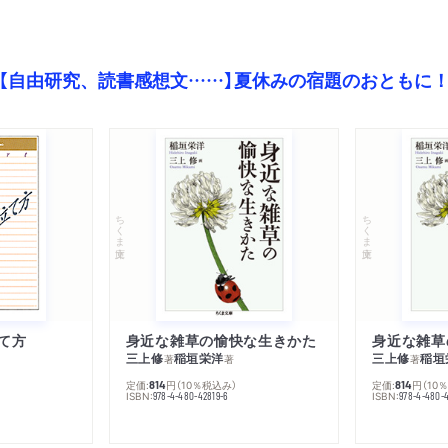
【自由研究、読書感想文……】夏休みの宿題のおともに
ちくま文庫
ちくま文庫
て方
身近な雑草の愉快な生きかた
身近な雑草
三上修
稲垣栄洋
三上修
稲垣
著
著
著
定価:
円
（10％税込み）
定価:
円
（10
814
814
ISBN:
ISBN:
978-4-480-42819-6
978-4-480-