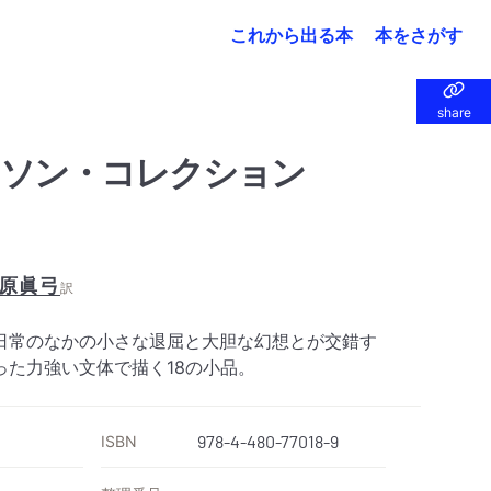
これから出る本
本をさがす
share
share
ンソン・コレクション
原眞弓
訳
日常のなかの小さな退屈と大胆な幻想とが交錯す
った力強い文体で描く18の小品。
ISBN
978-4-480-77018-9