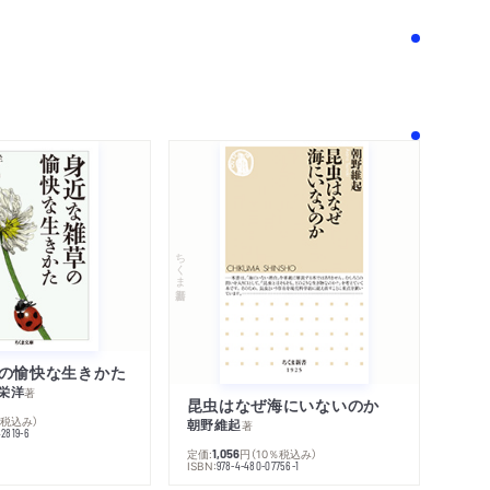
！
ちくま新書
の愉快な生きかた
栄洋
著
昆虫はなぜ海にいないのか
％税込み）
朝野維起
著
42819-6
定価:
円
（10％税込み）
1,056
ISBN:
978-4-480-07756-1