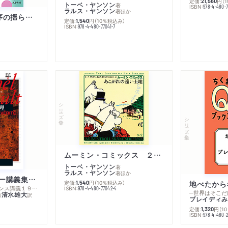
定価:
円
（
21,560
トーベ・ヤンソン
著
ISBN:
978-4-480-
ラルス・ヤンソン
著
ほか
「リベラル国際秩序の揺らぎ」再考 年報政治学２０２６‐Ⅰ
定価:
円
（10％税込み）
1,540
ISBN:
978-4-480-77041-7
シリーズ・全集
シリーズ・全集
ムーミン・コミックス ２ あこがれの遠い土地
トーベ・ヤンソン
著
ラルス・ヤンソン
著
ほか
ミシェル・フーコー講義集成１０ 主体性と真理
定価:
円
（10％税込み）
地べたから
1,540
─コレージュ・ド・フランス講義１９８０－１９８１年度
ISBN:
978-4-480-77042-4
─世界はそこだ
清水雄大
著
訳
ブレイディみ
定価:
円
（1
1,320
）
ISBN:
978-4-480-2