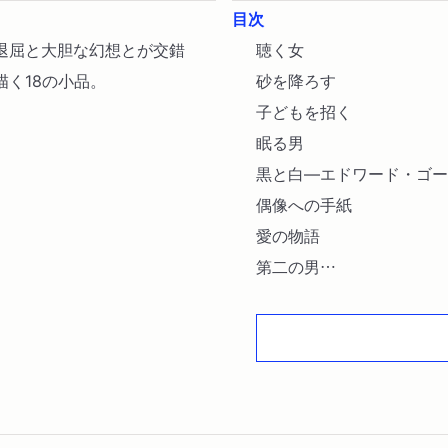
目次
退屈と大胆な幻想とが交錯
聴く女
く18の小品。
砂を降ろす
子どもを招く
眠る男
黒と白―エドワード・ゴー
偶像への手紙
愛の物語
第二の男
春について
静かな部屋
嵐
灰色の繻子
序章への提案