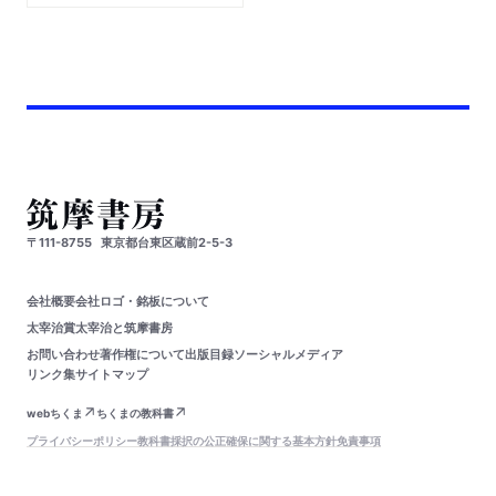
〒111-8755
東京都台東区蔵前2-5-3
会社概要
会社ロゴ・銘板について
太宰治賞
太宰治と筑摩書房
お問い合わせ
著作権について
出版目録
ソーシャルメディア
リンク集
サイトマップ
webちくま
ちくまの教科書
プライバシーポリシー
教科書採択の公正確保に関する基本方針
免責事項