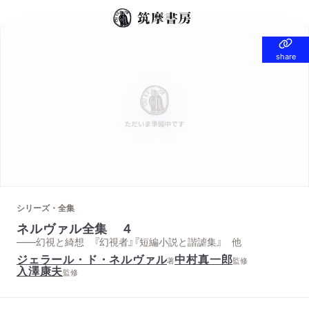
share
share
シリーズ・全集
ネルヴァル全集 ４
——幻視と綺想 『幻視者』『短編小説と諧謔集』 他
ジェラール・ド・ネルヴァル
中村真一郎
著
監修
入澤康夫
監修