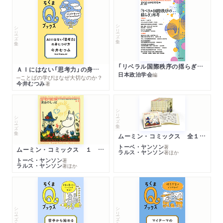
シリーズ・全集
シリーズ・全集
「リベラル国際秩序の揺らぎ」再考 年報政治学２０２６‐Ⅰ
ＡＩにはない「思考力」の身につけ方
日本政治学会
編
─ことばの学びはなぜ大切なのか？
今井むつみ
著
シリーズ・全集
シリーズ・全集
ムーミン・コミックス 全１４巻セット
トーベ・ヤンソン
著
ムーミン・コミックス １ 黄金のしっぽ
ラルス・ヤンソン
著
ほか
トーベ・ヤンソン
著
ラルス・ヤンソン
著
ほか
シリーズ・全集
シリーズ・全集