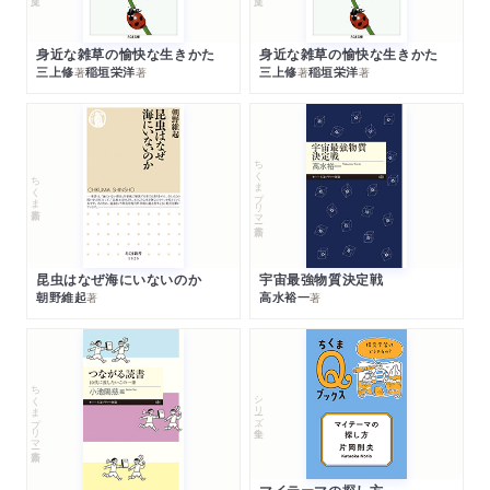
身近な雑草の愉快な生きかた
身近な雑草の愉快な生きかた
三上修
稲垣栄洋
三上修
稲垣栄洋
著
著
著
著
ちくまプリマー新書
ちくま新書
昆虫はなぜ海にいないのか
宇宙最強物質決定戦
朝野維起
高水裕一
著
著
ちくまプリマー新書
シリーズ・全集