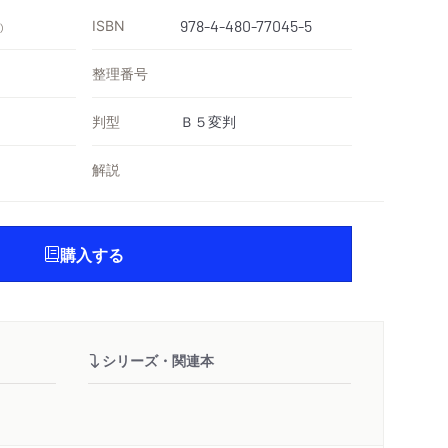
ISBN
978-4-480-77045-5
）
整理番号
判型
Ｂ５変判
解説
購入する
シリーズ・関連本