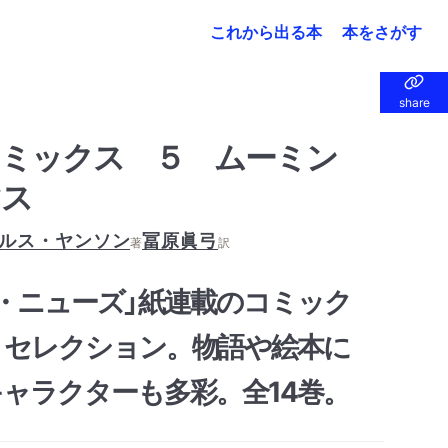
これから出る本
本をさがす
share
share
ミックス ５ ムーミン
マス
ルス・ヤンソン
冨原眞弓
著
訳
・ニューズ」紙連載のコミック
・セレクション。物語や絵本に
ャラクターも多彩。全14巻。