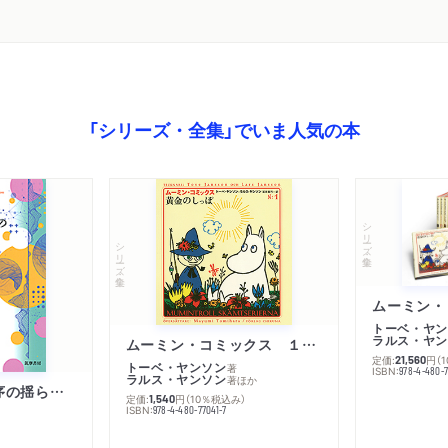
「シリーズ・全集」でいま人気の本
シリーズ・全集
シリーズ・全集
トーベ・ヤン
ラルス・ヤン
ムーミン・コミックス １ 黄金のしっぽ
定価:
円
（
21,560
トーベ・ヤンソン
著
ISBN:
978-4-480-
ラルス・ヤンソン
著
ほか
「リベラル国際秩序の揺らぎ」再考 年報政治学２０２６‐Ⅰ
定価:
円
（10％税込み）
1,540
ISBN:
978-4-480-77041-7