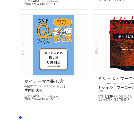
定価:
円
（10％税込み）
1,320
ISBN:
978-4-480-25155-8
シリーズ・全集
シリーズ・全集
マイテーマの探し方
─探究学習ってどうやるの？
ミシェル・フーコー
片岡則夫
著
ほか
定価:
円
（10％税込み）
1,320
定価:
円
（10％税込み
6,930
ISBN:
978-4-480-25117-6
ISBN:
978-4-480-79050-7