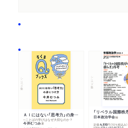
シリーズ・全集
シリーズ・全集
ＡＩにはない「思考力」の身につけ方
日本政治学会
編
─ことばの学びはなぜ大切なのか？
今井むつみ
著
定価:
円
（10％税込み）
4,510
ISBN:
978-4-480-86752-0