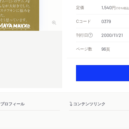
定価
1,540
円
（10％税込
Cコード
0379
刊行日
2000/11/21
ページ数
96
頁
者プロフィール
コンテンツリンク