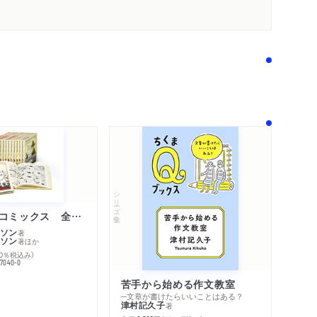
シリーズ・全集
ムーミン・コミックス 全１４巻セット
ソン
著
ソン
著
ほか
10％税込み）
77040-0
苦手から始める作文教室
─文章が書けたらいいことはある？
津村記久子
著