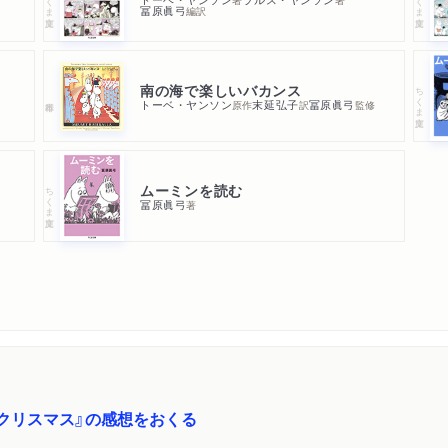
冨原眞弓
編訳
南の海で楽しいバカンス
ちくま文庫
トーベ・ヤンソン
末延弘子
冨原眞弓
原作
訳
監修
ムーミンを読む
ちくま文庫
冨原眞弓
著
クリスマス』の感想をおくる