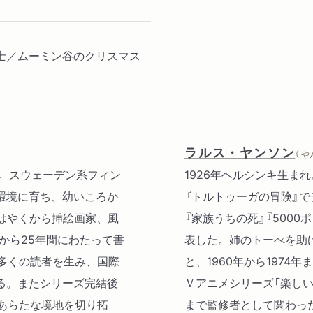
士／ムーミン谷のクリスマス
ラルス・ヤンソン
（ 
日没。スウェーデン系フィン
1926年ヘルシンキ生まれ
環境に育ち、幼いころか
『トルトゥーガの冒険』で
はやくから挿絵画家、風
『家族うちの死』『500
から25年間にわたって書
表した。姉のトーべを助
多くの読者を生み、国際
と、1960年から1974
る。またシリーズ完結後
Ｖアニメシリーズ「楽し
あらたな境地を切り拓
まで監修者として関わっ