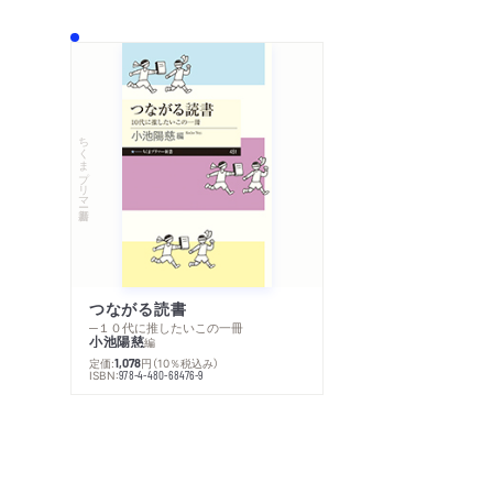
ちくまプリマー新書
つながる読書
─１０代に推したいこの一冊
小池陽慈
編
定価:
円
（10％税込み）
1,078
ISBN:
978-4-480-68476-9