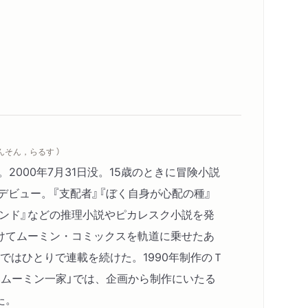
やんそん，らるす ）
。2000年7月31日没。15歳のときに冒険小説
デビュー。『支配者』『ぼく自身が心配の種』
0ポンド』などの推理小説やピカレスク小説を発
けてムーミン・コミックスを軌道に乗せたあ
年まではひとりで連載を続けた。1990年制作のＴ
いムーミン一家」では、企画から制作にいたる
た。