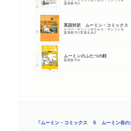
冨原眞弓
訳
英語対訳 ムーミン・コミックス
トーベ・ヤンソン
ラルス・ヤンソン
著
著
冨原眞弓
安達まみ
訳
訳
ムーミンのふたつの顔
ちくま文庫
冨原眞弓
著
『ムーミン・コミックス ５ ムーミン谷の