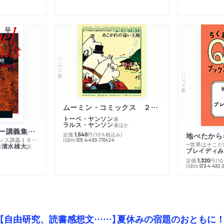
シリーズ・全集
シリーズ・全集
ムーミン・コミックス ２ あこがれの遠い土地
トーベ・ヤンソン
著
ラルス・ヤンソン
著
ほか
ミシェル・フーコー講義集成１０ 主体性と真理
定価:
円
（10％税込み）
地べたから
1,540
─コレージュ・ド・フランス講義１９８０－１９８１年度
ISBN:
978-4-480-77042-4
─世界はそこだ
清水雄大
著
訳
ブレイディみ
定価:
円
（1
1,320
）
ISBN:
978-4-480-2
【自由研究、読書感想文……】夏休みの宿題のおともに