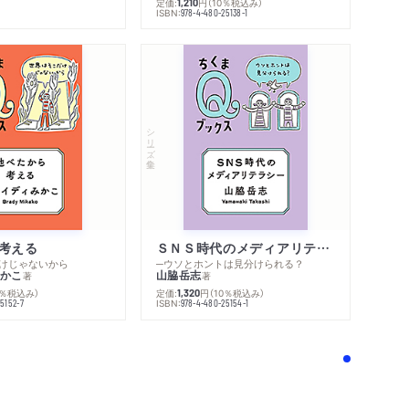
定価:
円
（10％税込み）
1,210
ISBN:
978-4-480-25138-1
シリーズ・全集
考える
ＳＮＳ時代のメディアリテラシー
けじゃないから
─ウソとホントは見分けられる？
かこ
山脇岳志
著
著
0％税込み）
定価:
円
（10％税込み）
1,320
ISBN:
5152-7
978-4-480-25154-1
！