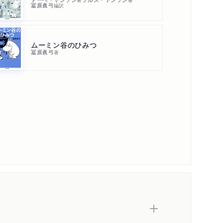
冨原眞弓
編訳
ムーミン谷のひみつ
冨原眞弓
著
内容紹介・目次