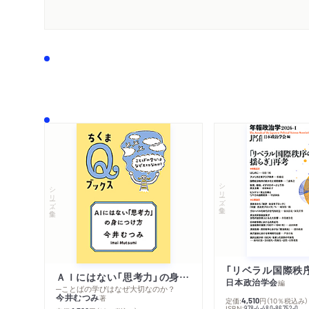
シリーズ・全集
シリーズ・全集
ＡＩにはない「思考力」の身につけ方
日本政治学会
編
─ことばの学びはなぜ大切なのか？
今井むつみ
著
定価:
円
（10％税込み）
4,510
ISBN:
978-4-480-86752-0