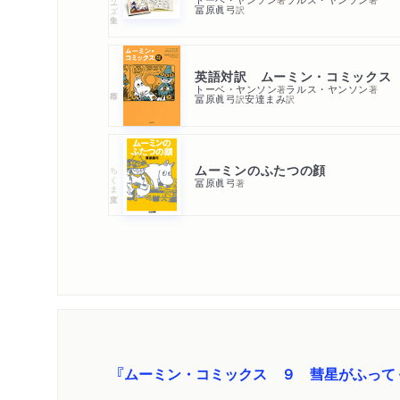
冨原眞弓
訳
英語対訳 ムーミン・コミックス
トーベ・ヤンソン
ラルス・ヤンソン
著
著
冨原眞弓
安達まみ
訳
訳
ムーミンのふたつの顔
ちくま文庫
冨原眞弓
著
『ムーミン・コミックス ９ 彗星がふって