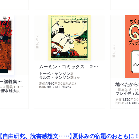
シリーズ・全集
シリーズ・全集
ムーミン・コミックス ２ あこがれの遠い土地
トーベ・ヤンソン
著
ラルス・ヤンソン
著
ほか
ミシェル・フーコー講義集成１０ 主体性と真理
定価:
円
（10％税込み）
地べたから
1,540
─コレージュ・ド・フランス講義１９８０－１９８１年度
ISBN:
978-4-480-77042-4
─世界はそこだ
清水雄大
著
訳
ブレイディみ
定価:
円
（1
1,320
）
ISBN:
978-4-480-2
【自由研究、読書感想文……】夏休みの宿題のおともに