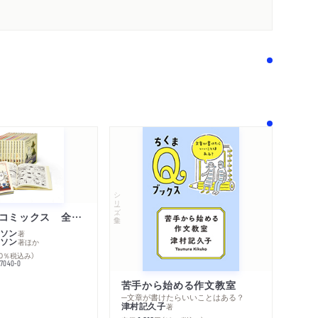
著作者プロフィール
コンテンツリンク
シリーズ・関連本
感想をおくる
シリーズ・全集
ムーミン・コミックス 全１４巻セット
ソン
著
ソン
著
ほか
10％税込み）
77040-0
苦手から始める作文教室
─文章が書けたらいいことはある？
津村記久子
著