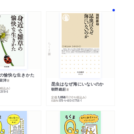
ちくま新書
の愉快な生きかた
栄洋
著
昆虫はなぜ海にいないのか
％税込み）
朝野維起
著
42819-6
定価:
円
（10％税込み）
1,056
ISBN:
978-4-480-07756-1