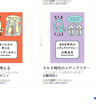
定価:
円
（10％税込み）
1,210
ISBN:
978-4-480-25138-1
シリーズ・全集
考える
ＳＮＳ時代のメディアリテラシー
けじゃないから
─ウソとホントは見分けられる？
かこ
山脇岳志
著
著
0％税込み）
定価:
円
（10％税込み）
1,320
ISBN:
5152-7
978-4-480-25154-1
！