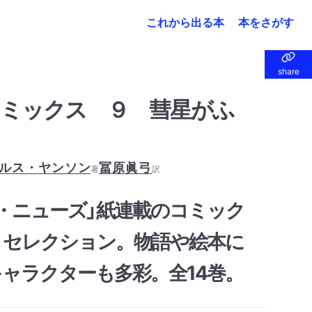
これから出る本
本をさがす
share
share
ミックス ９ 彗星がふ
ルス・ヤンソン
冨原眞弓
著
訳
・ニューズ」紙連載のコミック
・セレクション。物語や絵本に
ャラクターも多彩。全14巻。