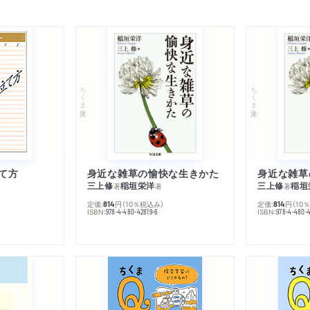
ちくま文庫
ちくま文庫
て方
身近な雑草の愉快な生きかた
身近な雑草
三上修
稲垣栄洋
三上修
稲垣
著
著
著
定価:
円
（10％税込み）
定価:
円
（10
814
814
ISBN:
ISBN:
978-4-480-42819-6
978-4-480-