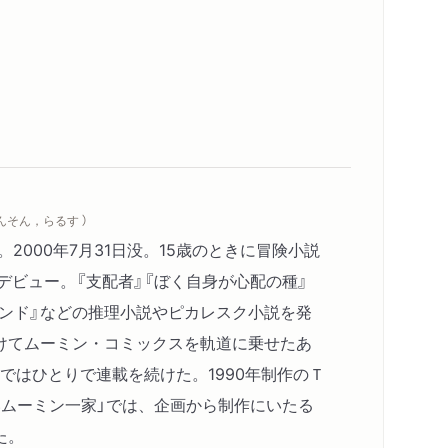
やんそん，らるす ）
。2000年7月31日没。15歳のときに冒険小説
デビュー。『支配者』『ぼく自身が心配の種』
0ポンド』などの推理小説やピカレスク小説を発
けてムーミン・コミックスを軌道に乗せたあ
年まではひとりで連載を続けた。1990年制作のＴ
いムーミン一家」では、企画から制作にいたる
た。