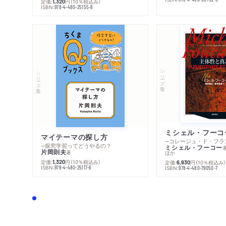
定価:
円
（10％税込み）
1,320
ISBN:
978-4-480-25155-8
シリーズ・全集
シリーズ・全集
マイテーマの探し方
─探究学習ってどうやるの？
ミシェル・フーコー
片岡則夫
著
ほか
定価:
円
（10％税込み）
1,320
定価:
円
（10％税込み
6,930
ISBN:
978-4-480-25117-6
ISBN:
978-4-480-79050-7