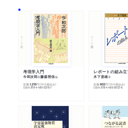
ちくま文庫
ちくま学芸文庫
考現学入門
レポートの組み立
今和次郎
藤森照信
木下是雄
著
編
著
定価:
円
（10％税込み）
定価:
円
（10％税込み）
1,210
902
ISBN:
ISBN:
978-4-480-02115-1
978-4-480-08121-6