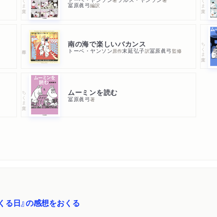
冨原眞弓
編訳
南の海で楽しいバカンス
ちくま文庫
トーベ・ヤンソン
末延弘子
冨原眞弓
原作
訳
監修
ムーミンを読む
ちくま文庫
冨原眞弓
著
くる日』の感想をおくる