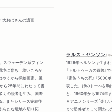
／大おばさんの遺言
ラルス・ヤンソン
（ 
日没。スウェーデン系フィン
1926年ヘルシンキ生まれ
環境に育ち、幼いころか
『トルトゥーガの冒険』で
はやくから挿絵画家、風
『家族うちの死』『500
から25年間にわたって書
表した。姉のトーべを助
多くの読者を生み、国際
と、1960年から1974
る。またシリーズ完結後
Ｖアニメシリーズ「楽し
あらたな境地を切り拓
まで監修者として関わっ