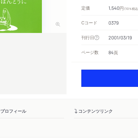
定価
1,540
円
（10％税込
Cコード
0379
刊行日
2001/03/19
ページ数
84
頁
者プロフィール
コンテンツリンク