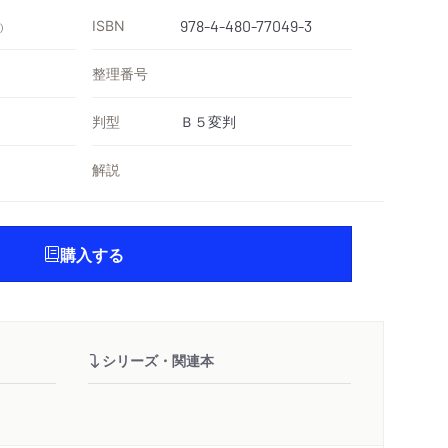
ISBN
978-4-480-77049-3
）
整理番号
判型
Ｂ５変判
解説
購入する
シリーズ・関連本