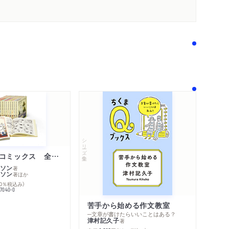
著作者プロフィール
コンテンツリンク
シリーズ・関連本
感想をおくる
シリーズ・全集
ムーミン・コミックス 全１４巻セット
ソン
著
ソン
著
ほか
10％税込み）
77040-0
苦手から始める作文教室
─文章が書けたらいいことはある？
津村記久子
著