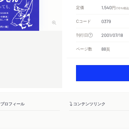
定価
1,540
円
（10％税込
Cコード
0379
刊行日
2001/07/18
ページ数
88
頁
者プロフィール
コンテンツリンク