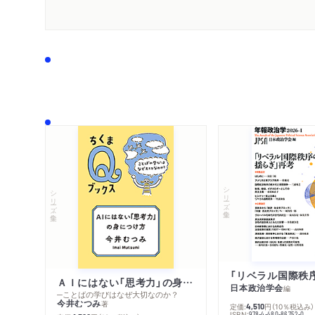
シリーズ・全集
シリーズ・全集
ＡＩにはない「思考力」の身につけ方
日本政治学会
編
─ことばの学びはなぜ大切なのか？
今井むつみ
著
定価:
円
（10％税込み）
4,510
ISBN:
978-4-480-86752-0