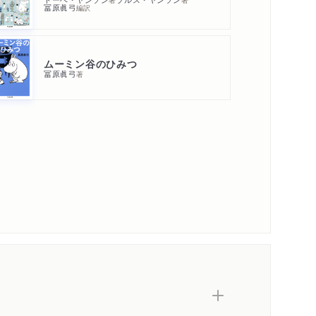
冨原眞弓
編訳
ムーミン谷のひみつ
冨原眞弓
著
内容紹介・目次