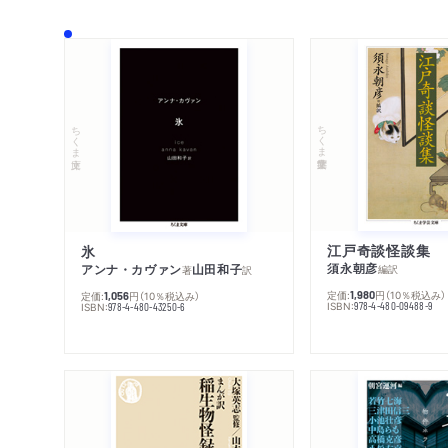
ちくま学芸文庫
ちくま文庫
江戸奇談怪談集
氷
須永朝彦
アンナ・カヴァン
山田和子
編訳
著
訳
定価:
円
（10％税込み）
1,980
定価:
円
（10％税込み）
1,056
ISBN:
978-4-480-09488-9
ISBN:
978-4-480-43250-6