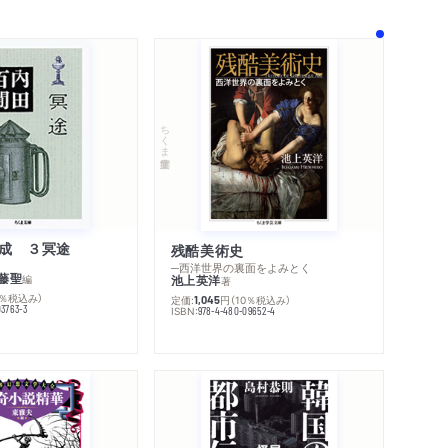
ちくま学芸文庫
成 ３冥途
残酷美術史
─西洋世界の裏面をよみとく
藤聖
編
池上英洋
著
0％税込み）
定価:
円
（10％税込み）
1,045
03763-3
ISBN:
978-4-480-09652-4