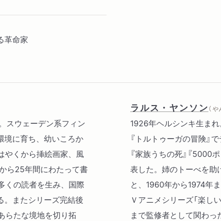
る革命家
ラルス・ヤンソン
（ 
日没。スウェーデン系フィン
1926年ヘルシンキ生まれ
環境に育ち、幼いころか
『トルトゥーガの冒険』で
はやくから挿絵画家、風
『家族うちの死』『500
から25年間にわたって書
表した。姉のトーべを助
多くの読者を生み、国際
と、1960年から1974
る。またシリーズ完結後
Ｖアニメシリーズ「楽し
あらたな境地を切り拓
まで監修者として関わっ