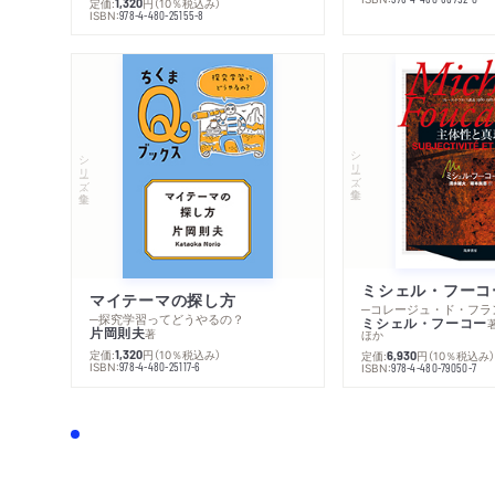
定価:
円
（10％税込み）
1,320
ISBN:
978-4-480-25155-8
シリーズ・全集
シリーズ・全集
マイテーマの探し方
─探究学習ってどうやるの？
ミシェル・フーコー
片岡則夫
著
ほか
定価:
円
（10％税込み）
1,320
定価:
円
（10％税込み
6,930
ISBN:
978-4-480-25117-6
ISBN:
978-4-480-79050-7