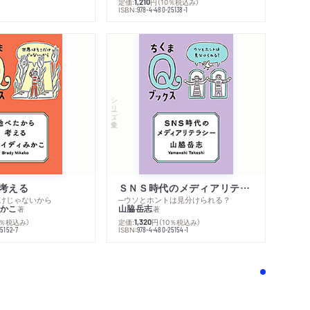
定価:
円
（10％税込み）
1,210
ISBN:
978-4-480-25138-1
シリーズ・全集
考える
ＳＮＳ時代のメディアリテラシー
けじゃないから
─ウソとホントは見分けられる？
かこ
山脇岳志
著
著
0％税込み）
定価:
円
（10％税込み）
1,320
ISBN:
5152-7
978-4-480-25154-1