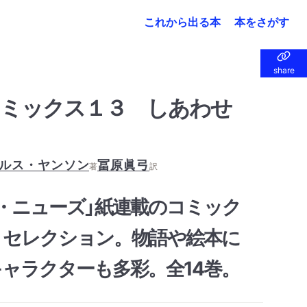
これから出る本
本をさがす
share
share
コミックス１３ しあわせ
ルス・ヤンソン
冨原眞弓
著
訳
・ニューズ」紙連載のコミック
・セレクション。物語や絵本に
ャラクターも多彩。全14巻。