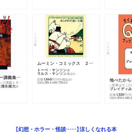
シリーズ・全集
シリーズ・全集
ムーミン・コミックス ２ あこがれの遠い土地
トーベ・ヤンソン
著
ラルス・ヤンソン
著
ほか
ミシェル・フーコー講義集成１０ 主体性と真理
定価:
円
（10％税込み）
地べたから
1,540
─コレージュ・ド・フランス講義１９８０－１９８１年度
ISBN:
978-4-480-77042-4
─世界はそこだ
清水雄大
著
訳
ブレイディみ
定価:
円
（1
1,320
）
ISBN:
978-4-480-2
【幻想・ホラー・怪談……】涼しくなれる本