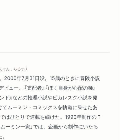
やんそん，らるす ）
。2000年7月31日没。15歳のときに冒険小説
デビュー。『支配者』『ぼく自身が心配の種』
0ポンド』などの推理小説やピカレスク小説を発
けてムーミン・コミックスを軌道に乗せたあ
年まではひとりで連載を続けた。1990年制作のＴ
いムーミン一家」では、企画から制作にいたる
た。