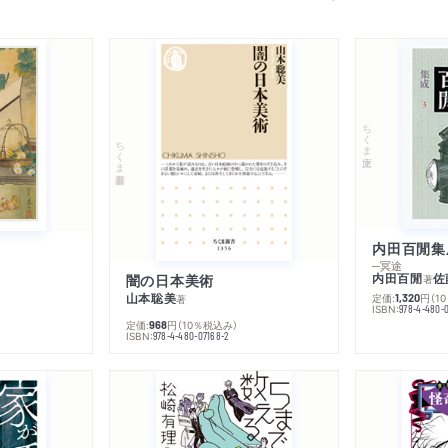
ちくま文庫
ちくま新書
内田百閒集
─冥途
内田百閒
佐
闇の日本美術
著
山本聡美
定価:
円
（1
1,320
著
ISBN:
978-4-480-
定価:
円
（10％税込み）
968
ISBN:
978-4-480-07168-2