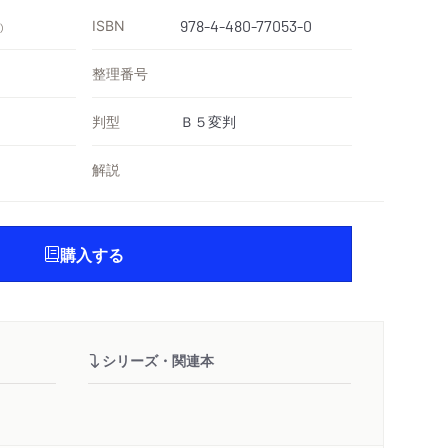
ISBN
978-4-480-77053-0
）
整理番号
判型
Ｂ５変判
解説
購入する
シリーズ・関連本