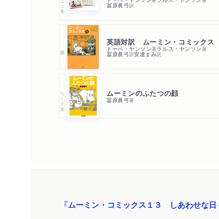
冨原眞弓
訳
英語対訳 ムーミン・コミックス
トーベ・ヤンソン
ラルス・ヤンソン
著
著
冨原眞弓
安達まみ
訳
訳
ムーミンのふたつの顔
ちくま文庫
冨原眞弓
著
『ムーミン・コミックス１３ しあわせな日