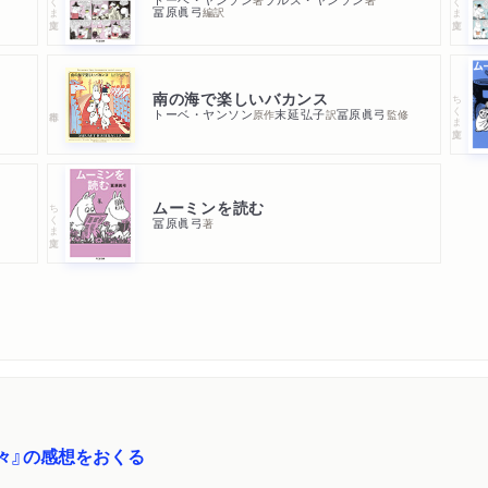
冨原眞弓
編訳
南の海で楽しいバカンス
ちくま文庫
トーベ・ヤンソン
末延弘子
冨原眞弓
原作
訳
監修
ムーミンを読む
ちくま文庫
冨原眞弓
著
々』の感想をおくる