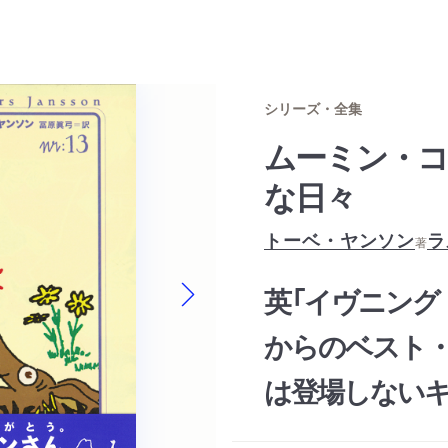
シリーズ・全集
ムーミン・
な日々
トーベ・ヤンソン
ラ
著
英「イヴニング
Next slide
からのベスト
は登場しないキ