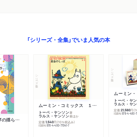
「シリーズ・全集」でいま人気の本
シリーズ・全集
シリーズ・全集
トーベ・ヤン
ラルス・ヤン
ムーミン・コミックス １ 黄金のしっぽ
定価:
円
（
21,560
トーベ・ヤンソン
著
ISBN:
978-4-480-
ラルス・ヤンソン
著
ほか
「リベラル国際秩序の揺らぎ」再考 年報政治学２０２６‐Ⅰ
定価:
円
（10％税込み）
1,540
ISBN:
978-4-480-77041-7