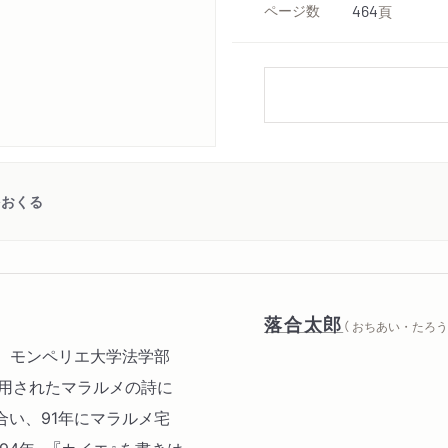
ページ数
464
頁
をおくる
落合太郎
（ おちあい・たろう 
る。モンペリエ大学法学部
引用されたマラルメの詩に
い、91年にマラルメ宅