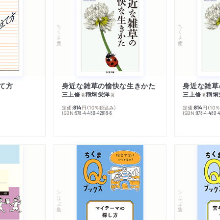
ちくま文庫
ちくま文庫
て方
身近な雑草の愉快な生きかた
身近な雑草
三上修
稲垣栄洋
三上修
稲垣
著
著
著
定価:
円
（10％税込み）
定価:
円
（10
814
814
ISBN:
ISBN:
978-4-480-42819-6
978-4-480-
シリーズ・全集
シリーズ・全集