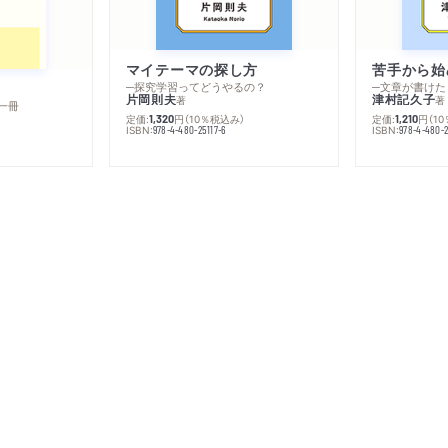
マイテーマの探し方
苦手から始
─探究学習ってどうやるの？
─文章が書けた
片岡則夫
津村記久子
著
著
一冊
定価:
円
（10％税込み）
定価:
円
（1
1,320
1,210
ISBN:
ISBN:
978-4-480-25117-6
978-4-480-2