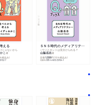
シリーズ・全集
内容紹介・目次
著作者プロフィール
感想をおくる
考える
ＳＮＳ時代のメディアリテラシー
けじゃないから
─ウソとホントは見分けられる？
かこ
山脇岳志
著
著
0％税込み）
定価:
円
（10％税込み）
1,320
ISBN:
5152-7
978-4-480-25154-1
！