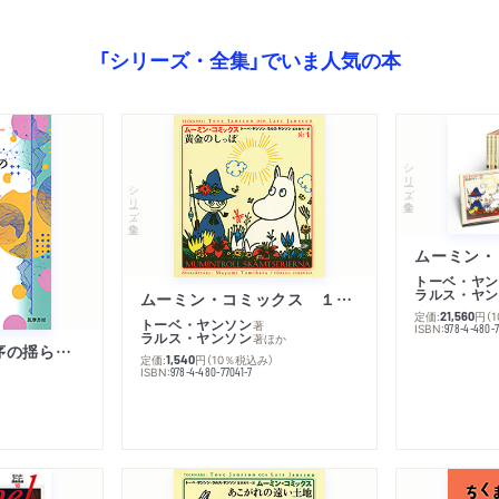
「シリーズ・全集」でいま人気の本
シリーズ・全集
シリーズ・全集
トーベ・ヤン
ラルス・ヤン
ムーミン・コミックス １ 黄金のしっぽ
定価:
円
（
21,560
トーベ・ヤンソン
著
ISBN:
978-4-480-
ラルス・ヤンソン
著
ほか
「リベラル国際秩序の揺らぎ」再考 年報政治学２０２６‐Ⅰ
定価:
円
（10％税込み）
1,540
ISBN:
978-4-480-77041-7