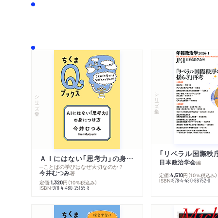
シリーズ・全集
シリーズ・全集
ＡＩにはない「思考力」の身につけ方
日本政治学会
編
─ことばの学びはなぜ大切なのか？
今井むつみ
著
定価:
円
（10％税込み）
4,510
ISBN:
978-4-480-86752-0
定価:
円
（10％税込み）
1,320
ISBN:
978-4-480-25155-8