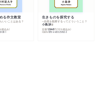
める作文教室
生きものを探究する
らいいことはある？
─自然を観察するってどういうこと？
小島渉
著
0％税込み）
定価:
円
（10％税込み）
1,540
ISBN:
5138-1
978-4-480-25163-3