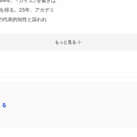
94年、『カイエ』を書きは
声を得る。25年、アカデミ
の代表的知性と謳われ
もっと見る
くる