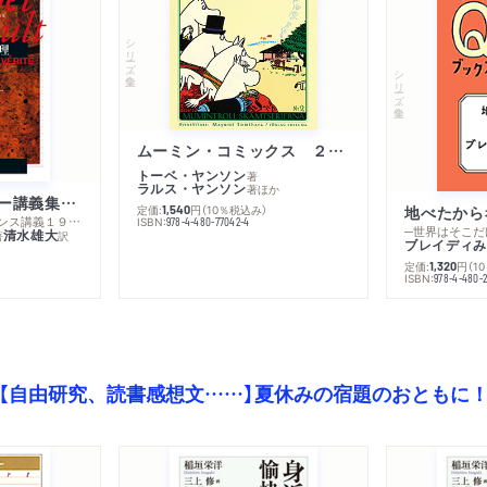
シリーズ・全集
シリーズ・全集
ムーミン・コミックス ２ あこがれの遠い土地
トーベ・ヤンソン
著
ラルス・ヤンソン
著
ほか
ミシェル・フーコー講義集成１０ 主体性と真理
定価:
円
（10％税込み）
地べたから
1,540
─コレージュ・ド・フランス講義１９８０－１９８１年度
ISBN:
978-4-480-77042-4
─世界はそこだ
清水雄大
著
訳
ブレイディみ
定価:
円
（1
1,320
）
ISBN:
978-4-480-2
【自由研究、読書感想文……】夏休みの宿題のおともに