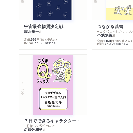
宇宙最強物質決定戦
つながる読書
高水裕一
─１０代に推したいこの
著
小池陽慈
編
定価:
円
（10％税込み）
858
定価:
円
（10％税込み）
1,078
ISBN:
978-4-480-68445-5
ISBN:
978-4-480-68476-9
シリーズ・全集
７日でできるキャラクター創作入門
─想像って役立つの？
名取佐和子
著