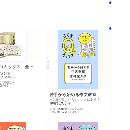
シリーズ・全集
ムーミン・コミックス 全１４巻セット
ソン
著
ソン
著
ほか
10％税込み）
77040-0
苦手から始める作文教室
─文章が書けたらいいことはある？
津村記久子
著
定価:
円
（10％税込み）
1,210
ISBN:
978-4-480-25138-1