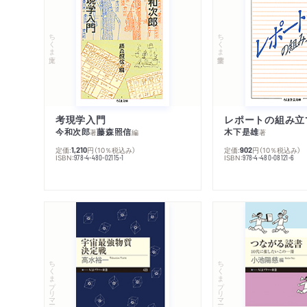
ちくま文庫
ちくま学芸文庫
考現学入門
レポートの組み立
今和次郎
藤森照信
木下是雄
著
編
著
定価:
円
（10％税込み）
定価:
円
（10％税込み）
1,210
902
ISBN:
ISBN:
978-4-480-02115-1
978-4-480-08121-6
ちくまプリマー新書
ちくまプリマー新書