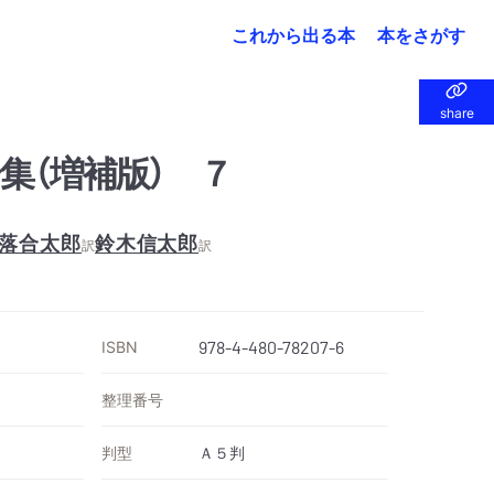
これから出る本
本をさがす
share
share
集（増補版） ７
落合太郎
鈴木信太郎
訳
訳
ISBN
978-4-480-78207-6
整理番号
判型
Ａ５判