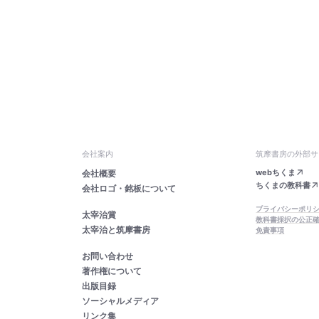
会社案内
筑摩書房の外部サ
webちくま
会社概要
ちくまの教科書
会社ロゴ・銘板について
プライバシーポリ
太宰治賞
教科書採択の公正
太宰治と筑摩書房
免責事項
お問い合わせ
著作権について
出版目録
ソーシャルメディア
リンク集