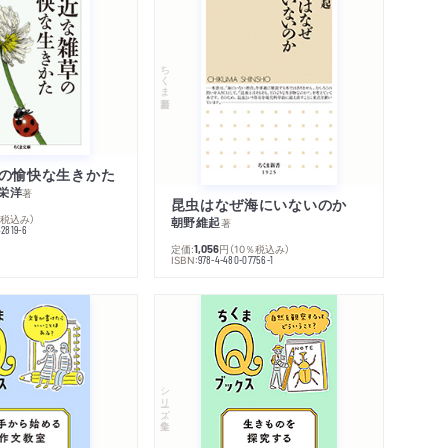
ちくま新書
の愉快な生きかた
栄洋
著
昆虫はなぜ海にいないのか
％税込み）
朝野維起
著
42819-6
定価:
円
（10％税込み）
1,056
ISBN:
978-4-480-07756-1
シリーズ・全集