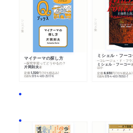
シリーズ・全集
シリーズ・全集
マイテーマの探し方
─探究学習ってどうやるの？
ミシェル・フーコー
片岡則夫
著
ほか
定価:
円
（10％税込み）
1,320
定価:
円
（10％税込み
6,930
ISBN:
978-4-480-25117-6
ISBN:
978-4-480-79050-7