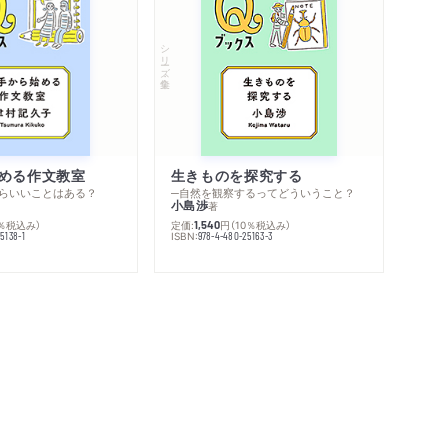
シリーズ・全集
める作文教室
生きものを探究する
らいいことはある？
─自然を観察するってどういうこと？
小島渉
著
0％税込み）
定価:
円
（10％税込み）
1,540
ISBN:
5138-1
978-4-480-25163-3