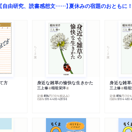
【自由研究、読書感想文……】夏休みの宿題のおともに
ちくま文庫
ちくま文庫
て方
身近な雑草の愉快な生きかた
身近な雑草
三上修
稲垣栄洋
三上修
稲垣
著
著
著
定価:
円
（10％税込み）
定価:
円
（10
814
814
ISBN:
ISBN:
978-4-480-42819-6
978-4-480-