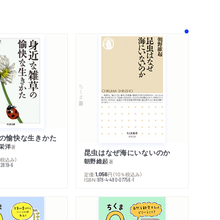
！
ちくま新書
の愉快な生きかた
栄洋
著
昆虫はなぜ海にいないのか
％税込み）
朝野維起
著
42819-6
定価:
円
（10％税込み）
1,056
ISBN:
978-4-480-07756-1