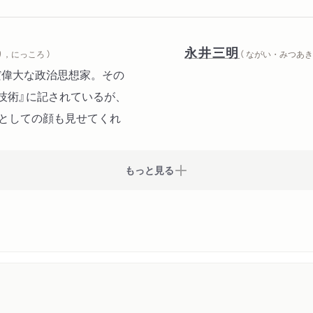
永井三明
り，にっころ ）
（ ながい・みつあき 
んだ偉大な政治思想家。その
の技術』に記されているが、
家としての顔も見せてくれ
もっと見る