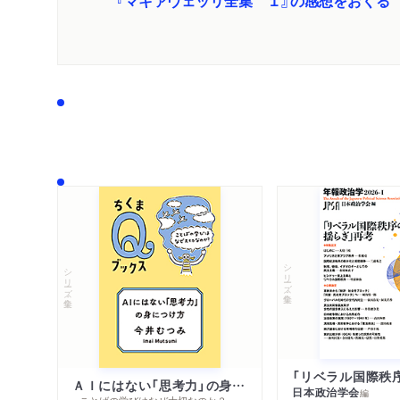
『マキァヴェッリ全集 １』の感想をおくる
シリーズ・全集
シリーズ・全集
ＡＩにはない「思考力」の身につけ方
日本政治学会
編