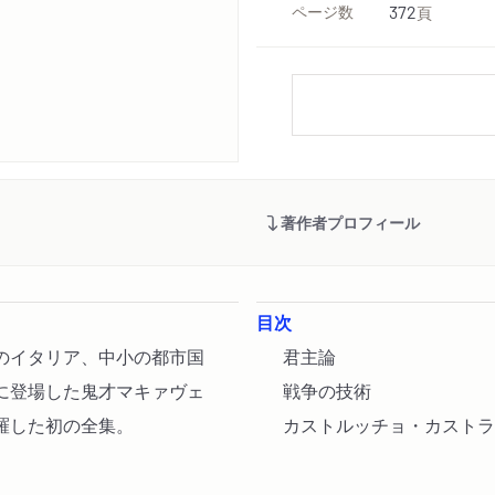
ページ数
372
頁
著作者プロフィール
目次
のイタリア、中小の都市国
君主論
に登場した鬼才マキァヴェ
戦争の技術
羅した初の全集。
カストルッチョ・カストラ