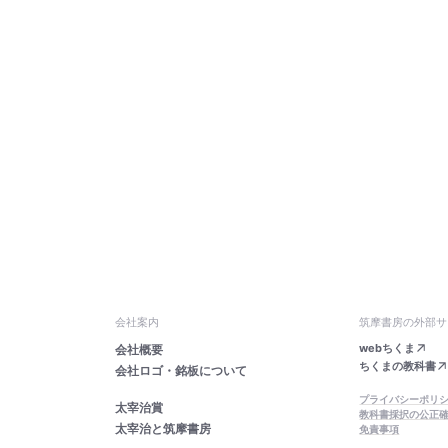
会社案内
筑摩書房の外部サ
webちくま
会社概要
ちくまの教科書
会社ロゴ・銘板について
プライバシーポリ
太宰治賞
教科書採択の公正
太宰治と筑摩書房
免責事項