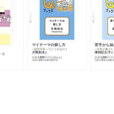
シリーズ・全集
シリーズ・全集
マイテーマの探し方
苦手から始
─探究学習ってどうやるの？
─文章が書けた
片岡則夫
津村記久子
著
著
一冊
定価:
円
（10％税込み）
定価:
円
（1
1,320
1,210
ISBN:
ISBN:
978-4-480-25117-6
978-4-480-2