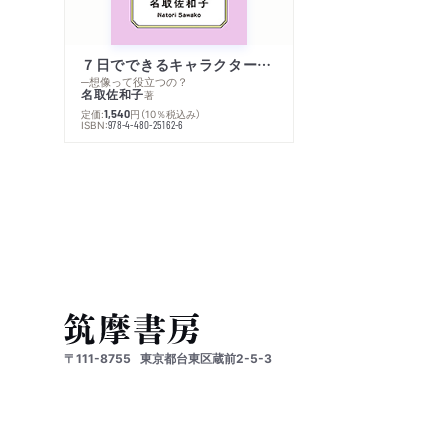
７日でできるキャラクター創作入門
─想像って役立つの？
名取佐和子
著
定価:
円
（10％税込み）
1,540
ISBN:
978-4-480-25162-6
〒111-8755
東京都台東区蔵前2-5-3