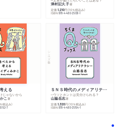
─文章が書けたらいいことはある？
津村記久子
著
定価:
円
（10％税込み）
1,210
ISBN:
978-4-480-25138-1
シリーズ・全集
内容紹介・目次
著作者プロフィール
感想をおくる
考える
ＳＮＳ時代のメディアリテラシー
けじゃないから
─ウソとホントは見分けられる？
かこ
山脇岳志
著
著
0％税込み）
定価:
円
（10％税込み）
1,320
ISBN:
5152-7
978-4-480-25154-1