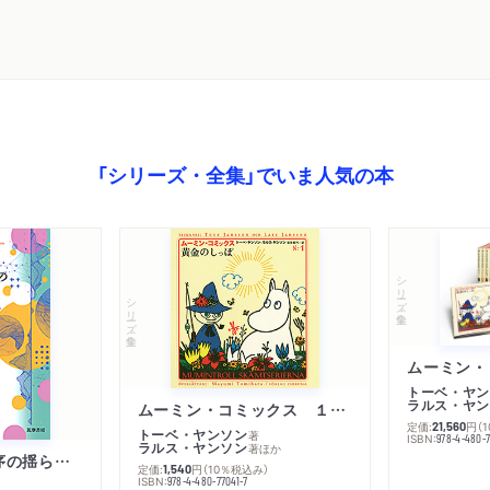
「シリーズ・全集」でいま人気の本
シリーズ・全集
シリーズ・全集
トーベ・ヤン
ラルス・ヤン
ムーミン・コミックス １ 黄金のしっぽ
定価:
円
（
21,560
トーベ・ヤンソン
著
ISBN:
978-4-480-
ラルス・ヤンソン
著
ほか
「リベラル国際秩序の揺らぎ」再考 年報政治学２０２６‐Ⅰ
定価:
円
（10％税込み）
1,540
ISBN:
978-4-480-77041-7