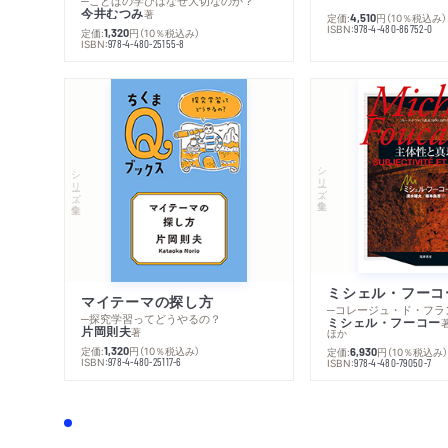
─ことばの学びはなぜ大切なのか？
今井むつみ
著
定価:
円
（10％税込み）
4,510
ISBN:
978-4-480-86752-0
定価:
円
（10％税込み）
1,320
ISBN:
978-4-480-25155-8
シリーズ・全集
シリーズ・全集
マイテーマの探し方
─探究学習ってどうやるの？
ミシェル・フーコー
片岡則夫
著
ほか
定価:
円
（10％税込み）
1,320
定価:
円
（10％税込み
6,930
ISBN:
978-4-480-25117-6
ISBN:
978-4-480-79050-7