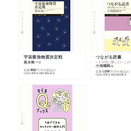
ちくまプリマー新書
ちくまプリマー新書
宇宙最強物質決定戦
つながる読書
高水裕一
─１０代に推したいこの
著
小池陽慈
編
定価:
円
（10％税込み）
858
定価:
円
（10％税込み）
1,078
ISBN:
978-4-480-68445-5
ISBN:
978-4-480-68476-9
シリーズ・全集