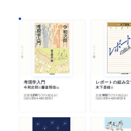
ちくま文庫
ちくま学芸文庫
考現学入門
レポートの組み立
今和次郎
藤森照信
木下是雄
著
編
著
定価:
円
（10％税込み）
定価:
円
（10％税込み）
1,210
902
ISBN:
ISBN:
978-4-480-02115-1
978-4-480-08121-6