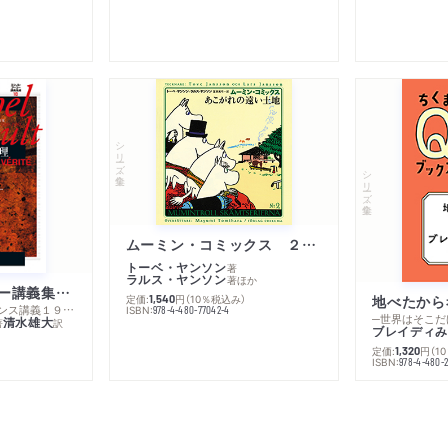
シリーズ・全集
シリーズ・全集
ムーミン・コミックス ２ あこがれの遠い土地
トーベ・ヤンソン
著
ラルス・ヤンソン
著
ほか
ミシェル・フーコー講義集成１０ 主体性と真理
定価:
円
（10％税込み）
地べたから
1,540
─コレージュ・ド・フランス講義１９８０－１９８１年度
ISBN:
978-4-480-77042-4
─世界はそこだ
清水雄大
著
訳
ブレイディみ
定価:
円
（1
1,320
）
ISBN:
978-4-480-2