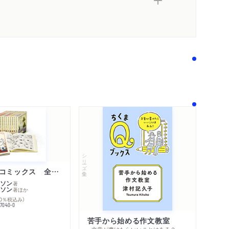
シリーズ・全集
ムーミン・コミックス 全１４巻セット
ソン
著
ソン
著
ほか
10％税込み）
77040-0
苦手から始める作文教室