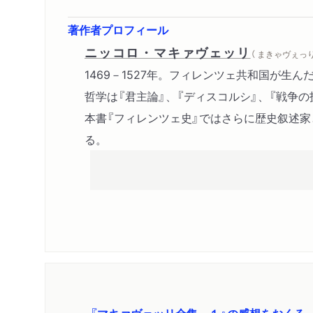
著作者プロフィール
ニッコロ・マキァヴェッリ
（ まきゃヴぇっ
1469－1527年。フィレンツェ共和国が生
哲学は『君主論』、『ディスコルシ』、『戦争
本書『フィレンツェ史』ではさらに歴史叙述
る。