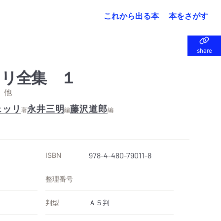
これから出る本
本をさがす
share
share
リ全集 １
 他
ェッリ
永井三明
藤沢道郎
著
編
編
ISBN
978-4-480-79011-8
整理番号
判型
Ａ５判