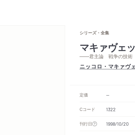
シリーズ・全集
マキァヴェッ
——君主論 戦争の技術
ニッコロ・マキァヴ
定価
--
Cコード
1322
刊行日
1998/10/20