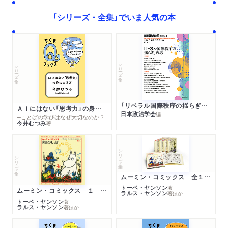
「シリーズ・全集」でいま人気の本
シリーズ・全集
シリーズ・全集
「リベラル国際秩序の揺らぎ」再考 年報政治学２０２６‐Ⅰ
ＡＩにはない「思考力」の身につけ方
日本政治学会
編
─ことばの学びはなぜ大切なのか？
今井むつみ
著
シリーズ・全集
シリーズ・全集
ムーミン・コミックス 全１４巻セット
トーベ・ヤンソン
著
ムーミン・コミックス １ 黄金のしっぽ
ラルス・ヤンソン
著
ほか
トーベ・ヤンソン
著
ラルス・ヤンソン
著
ほか