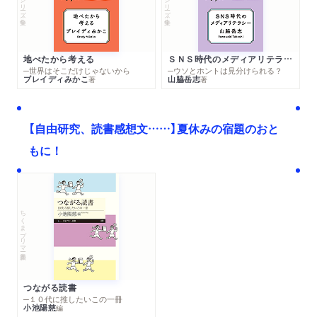
シリーズ・全集
シリーズ・全集
地べたから考える
ＳＮＳ時代のメディアリテラシー
─世界はそこだけじゃないから
─ウソとホントは見分けられる？
ブレイディみかこ
山脇岳志
著
著
【自由研究、読書感想文……】夏休みの宿題のおと
もに！
ちくまプリマー新書
つながる読書
─１０代に推したいこの一冊
小池陽慈
編