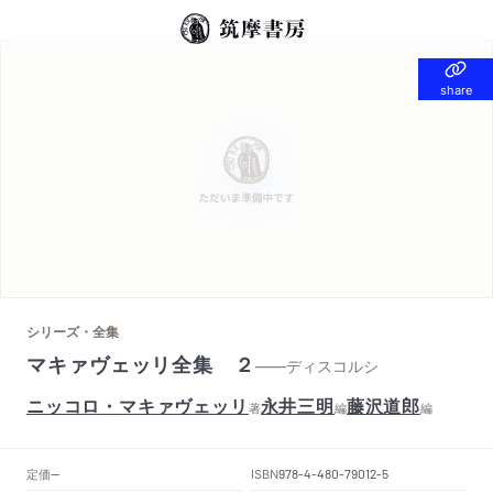
share
share
シリーズ・全集
マキァヴェッリ全集 ２
——ディスコルシ
ニッコロ・マキァヴェッリ
永井三明
藤沢道郎
著
編
編
定価
ISBN
--
978-4-480-79012-5