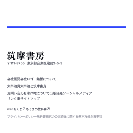
〒111-8755
東京都台東区蔵前2-5-3
会社概要
会社ロゴ・銘板について
太宰治賞
太宰治と筑摩書房
お問い合わせ
著作権について
出版目録
ソーシャルメディア
リンク集
サイトマップ
webちくま
ちくまの教科書
プライバシーポリシー
教科書採択の公正確保に関する基本方針
免責事項