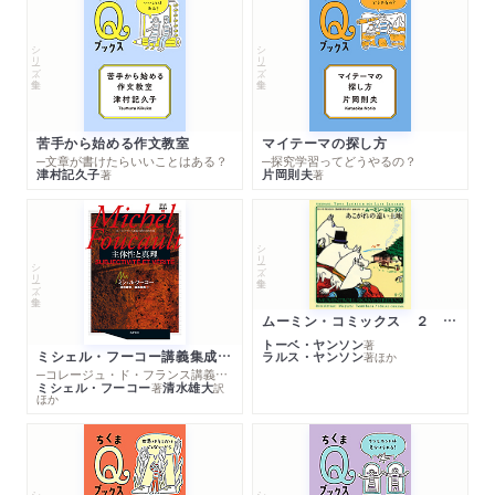
シリーズ・全集
シリーズ・全集
苦手から始める作文教室
マイテーマの探し方
─文章が書けたらいいことはある？
─探究学習ってどうやるの？
津村記久子
片岡則夫
著
著
シリーズ・全集
シリーズ・全集
ムーミン・コミックス ２ あこがれの遠い土地
トーベ・ヤンソン
著
ミシェル・フーコー講義集成１０ 主体性と真理
ラルス・ヤンソン
著
ほか
─コレージュ・ド・フランス講義１９８０－１９８１年度
ミシェル・フーコー
清水雄大
著
訳
ほか