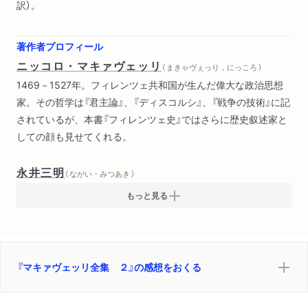
訳）。
著作者プロフィール
ニッコロ・マキァヴェッリ
（ まきゃヴぇっり，にっころ ）
1469－1527年。フィレンツェ共和国が生んだ偉大な政治思想
家。その哲学は『君主論』、『ディスコルシ』、『戦争の技術』に記
されているが、本書『フィレンツェ史』ではさらに歴史叙述家と
しての顔も見せてくれる。
永井三明
（ ながい・みつあき ）
もっと見る
『マキァヴェッリ全集 ２』の感想をおくる