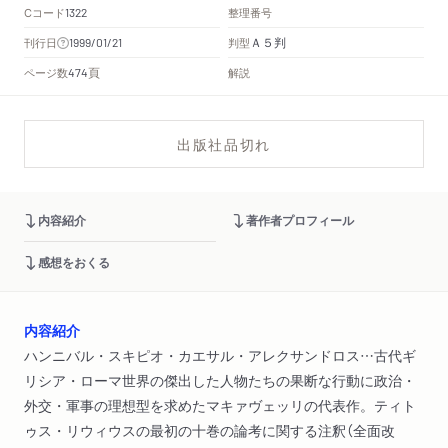
Cコード
整理番号
1322
Ａ５判
刊行日
判型
1999/01/21
頁
ページ数
解説
474
出版社品切れ
内容紹介
著作者プロフィール
感想をおくる
内容紹介
ハンニバル・スキピオ・カエサル・アレクサンドロス…古代ギ
リシア・ローマ世界の傑出した人物たちの果断な行動に政治・
外交・軍事の理想型を求めたマキァヴェッリの代表作。ティト
ゥス・リウィウスの最初の十巻の論考に関する注釈（全面改