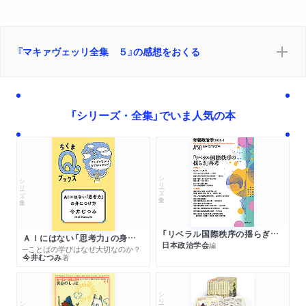
『マキァヴェッリ全集 ５』の感想をおくる
「シリーズ・全集」でいま人気の本
シリーズ・全集
シリーズ・全集
「リベラル国際秩序の揺らぎ」再考 年報政治学２０２６‐Ⅰ
ＡＩにはない「思考力」の身につけ方
日本政治学会
編
─ことばの学びはなぜ大切なのか？
今井むつみ
著
シリーズ・全集