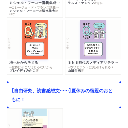
ミシェル・フーコー講義集成１０ 主体性と真理
ラルス・ヤンソン
著
ほか
─コレージュ・ド・フランス講義１９８０－１９８１年度
ミシェル・フーコー
清水雄大
著
訳
ほか
シリーズ・全集
シリーズ・全集
地べたから考える
ＳＮＳ時代のメディアリテラシー
─世界はそこだけじゃないから
─ウソとホントは見分けられる？
ブレイディみかこ
山脇岳志
著
著
【自由研究、読書感想文……】夏休みの宿題のおと
もに！