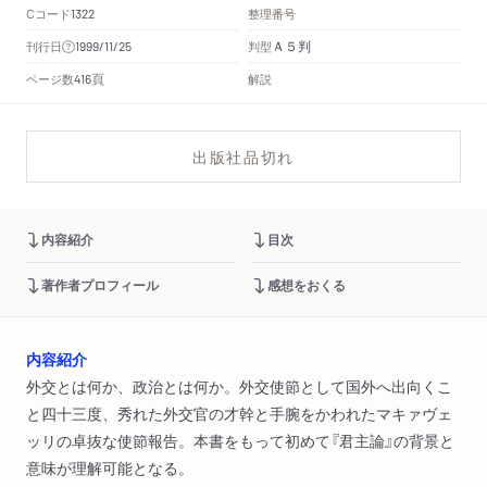
Cコード
整理番号
1322
Ａ５判
刊行日
判型
1999/11/25
頁
ページ数
解説
416
出版社品切れ
内容紹介
目次
著作者プロフィール
感想をおくる
内容紹介
外交とは何か、政治とは何か。外交使節として国外へ出向くこ
と四十三度、秀れた外交官の才幹と手腕をかわれたマキァヴェ
ッリの卓抜な使節報告。本書をもって初めて『君主論』の背景と
意味が理解可能となる。