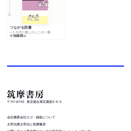
ちくまプリマー新書
つながる読書
─１０代に推したいこの一冊
小池陽慈
編
〒111-8755
東京都台東区蔵前2-5-3
会社概要
会社ロゴ・銘板について
太宰治賞
太宰治と筑摩書房