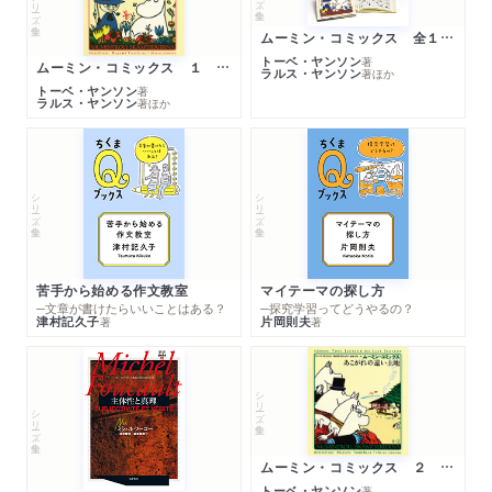
シリーズ・全集
ムーミン・コミックス 全１４巻セット
トーベ・ヤンソン
著
ムーミン・コミックス １ 黄金のしっぽ
ラルス・ヤンソン
著
ほか
トーベ・ヤンソン
著
ラルス・ヤンソン
著
ほか
シリーズ・全集
シリーズ・全集
苦手から始める作文教室
マイテーマの探し方
─文章が書けたらいいことはある？
─探究学習ってどうやるの？
津村記久子
片岡則夫
著
著
シリーズ・全集
シリーズ・全集
ムーミン・コミックス ２ あこがれの遠い土地
トーベ・ヤンソン
著