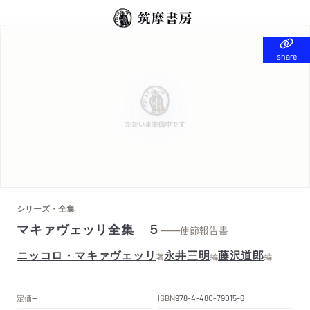
share
share
シリーズ・全集
マキァヴェッリ全集 ５
——使節報告書
ニッコロ・マキァヴェッリ
永井三明
藤沢道郎
著
編
編
定価
ISBN
--
978-4-480-79015-6