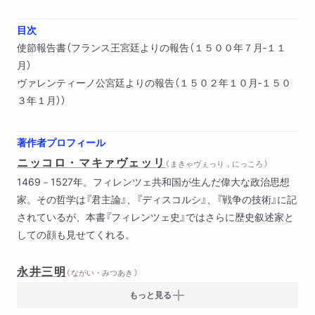
目次
使節報告書（フランス王宮廷よりの報告（１５００年７月‐１１
月）
ヴァレンティーノ公宮廷よりの報告（１５０２年１０月‐１５０
３年１月））
著作者プロフィール
ニッコロ・マキァヴェッリ
（ まきゃヴぇっり，にっころ ）
1469－1527年。フィレンツェ共和国が生んだ偉大な政治思想
家。その哲学は『君主論』、『ディスコルシ』、『戦争の技術』に記
されているが、本書『フィレンツェ史』ではさらに歴史叙述家と
しての顔も見せてくれる。
永井三明
（ ながい・みつあき ）
もっと見る