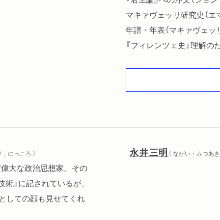
マキァヴェッリ研究史（エ
年譜・年表（マキァヴェッ
『フィレンツェ史』理解の
索引
永井三明
り，にっころ ）
（ ながい・みつあき 
んだ偉大な政治思想家。その
の技術』に記されているが、
家としての顔も見せてくれ