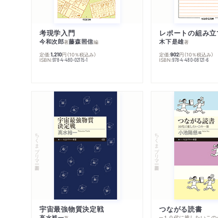
考現学入門
レポートの組み立
今和次郎
藤森照信
木下是雄
著
編
著
定価:
円
（10％税込み）
定価:
円
（10％税込み）
1,210
902
ISBN:
ISBN:
978-4-480-02115-1
978-4-480-08121-6
ちくまプリマー新書
ちくまプリマー新書
宇宙最強物質決定戦
つながる読書
高水裕一
─１０代に推したいこの
著