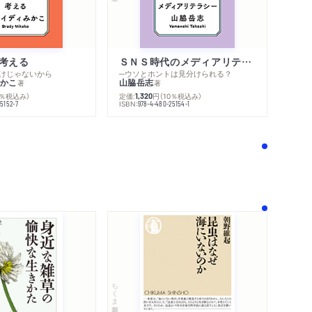
考える
ＳＮＳ時代のメディアリテラシー
けじゃないから
─ウソとホントは見分けられる？
かこ
山脇岳志
著
著
0％税込み）
定価:
円
（10％税込み）
1,320
ISBN:
5152-7
978-4-480-25154-1
！
ちくま新書