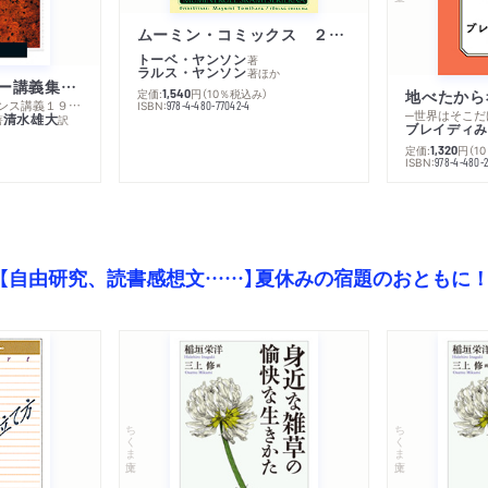
ムーミン・コミックス ２ あこがれの遠い土地
トーベ・ヤンソン
著
ラルス・ヤンソン
著
ほか
ミシェル・フーコー講義集成１０ 主体性と真理
定価:
円
（10％税込み）
地べたから
1,540
─コレージュ・ド・フランス講義１９８０－１９８１年度
ISBN:
978-4-480-77042-4
─世界はそこだ
清水雄大
著
訳
ブレイディみ
定価:
円
（1
1,320
）
ISBN:
978-4-480-2
【自由研究、読書感想文……】夏休みの宿題のおともに
ちくま文庫
ちくま文庫