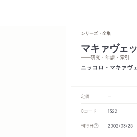
シリーズ・全集
マキァヴェッ
——研究・年譜・索引
ニッコロ・マキァヴ
定価
--
Cコード
1322
刊行日
2002/03/28