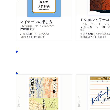
マイテーマの探し方
─探究学習ってどうやるの？
ミシェル・フーコー
片岡則夫
著
ほか
定価:
円
（10％税込み）
1,320
定価:
円
（10％税込み
6,930
ISBN:
978-4-480-25117-6
ISBN:
978-4-480-79050-7
ちくま文庫
ちくま学芸文庫