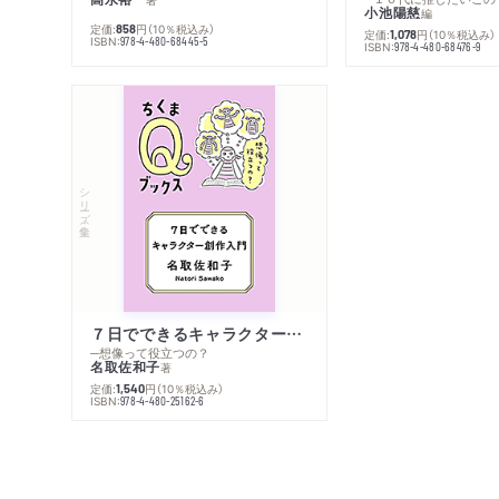
小池陽慈
編
定価:
円
（10％税込み）
858
定価:
円
（10％税込み）
1,078
ISBN:
978-4-480-68445-5
ISBN:
978-4-480-68476-9
シリーズ・全集
７日でできるキャラクター創作入門
─想像って役立つの？
名取佐和子
著
定価:
円
（10％税込み）
1,540
ISBN:
978-4-480-25162-6