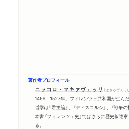
著作者プロフィール
ニッコロ・マキァヴェッリ
（ まきゃヴぇっ
1469－1527年。フィレンツェ共和国が生
哲学は『君主論』、『ディスコルシ』、『戦争
本書『フィレンツェ史』ではさらに歴史叙述
る。