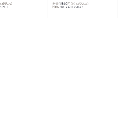
0％税込み）
定価:
円
（10％税込み）
1,540
ISBN:
5138-1
978-4-480-25163-3