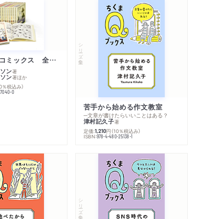
シリーズ・全集
ムーミン・コミックス 全１４巻セット
ソン
著
ソン
著
ほか
10％税込み）
77040-0
苦手から始める作文教室
─文章が書けたらいいことはある？
津村記久子
著
定価:
円
（10％税込み）
1,210
ISBN:
978-4-480-25138-1
内容紹介・目次
著作者プロフィール
感想をおくる
シリーズ・全集