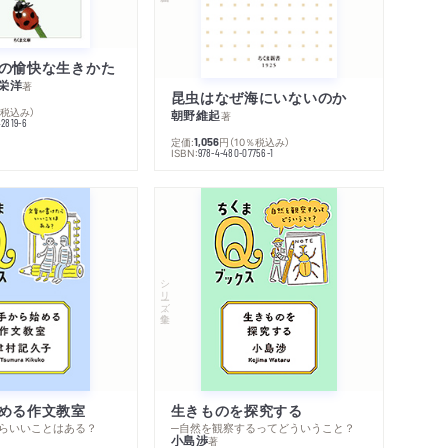
の愉快な生きかた
栄洋
著
昆虫はなぜ海にいないのか
％税込み）
朝野維起
著
42819-6
定価:
円
（10％税込み）
1,056
ISBN:
978-4-480-07756-1
シリーズ・全集
める作文教室
生きものを探究する
らいいことはある？
─自然を観察するってどういうこと？
小島渉
著