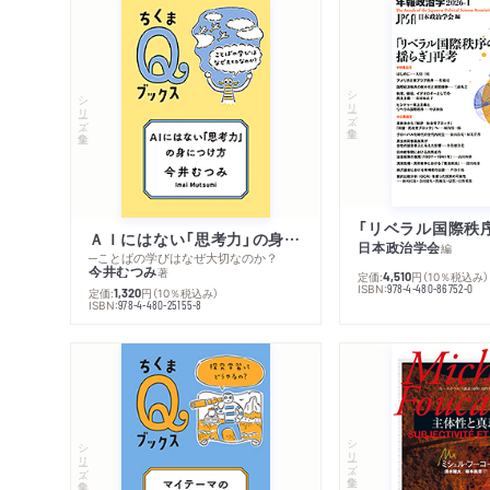
シリーズ・全集
シリーズ・全集
ＡＩにはない「思考力」の身につけ方
日本政治学会
編
─ことばの学びはなぜ大切なのか？
今井むつみ
著
定価:
円
（10％税込み）
4,510
ISBN:
978-4-480-86752-0
定価:
円
（10％税込み）
1,320
ISBN:
978-4-480-25155-8
シリーズ・全集
シリーズ・全集