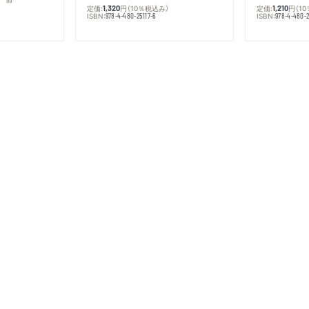
定価:
円
（10％税込み）
定価:
円
（1
1,320
1,210
ISBN:
ISBN:
978-4-480-25117-6
978-4-480-2