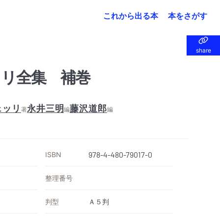
これから出る本
本をさがす
share
share
リ全集 補巻
ェッリ
永井三明
藤沢道郎
著
編
編
ISBN
978-4-480-79017-0
整理番号
判型
Ａ５判