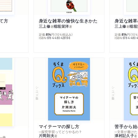
て方
身近な雑草の愉快な生きかた
身近な雑草
三上修
稲垣栄洋
三上修
稲垣
著
著
著
定価:
円
（10％税込み）
定価:
円
（10
814
814
ISBN:
ISBN:
978-4-480-42819-6
978-4-480-
シリーズ・全集
シリーズ・全集
マイテーマの探し方
苦手から始
─探究学習ってどうやるの？
─文章が書けた
片岡則夫
津村記久子
著
著
一冊