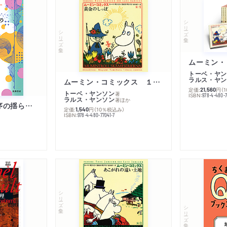
シリーズ・全集
シリーズ・全集
トーベ・ヤン
ラルス・ヤン
ムーミン・コミックス １ 黄金のしっぽ
定価:
円
（
21,560
トーベ・ヤンソン
著
ISBN:
978-4-480-
ラルス・ヤンソン
著
ほか
「リベラル国際秩序の揺らぎ」再考 年報政治学２０２６‐Ⅰ
定価:
円
（10％税込み）
1,540
ISBN:
978-4-480-77041-7
シリーズ・全集
シリーズ・全集