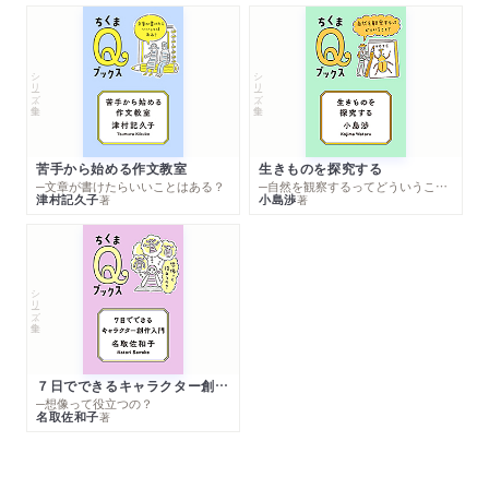
シリーズ・全集
シリーズ・全集
苦手から始める作文教室
生きものを探究する
─文章が書けたらいいことはある？
─自然を観察するってどういうこと？
津村記久子
小島渉
著
著
シリーズ・全集
７日でできるキャラクター創作入門
─想像って役立つの？
名取佐和子
著