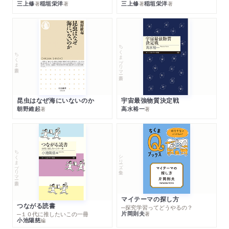
三上修
稲垣栄洋
三上修
稲垣栄洋
著
著
著
著
ちくまプリマー新書
ちくま新書
昆虫はなぜ海にいないのか
宇宙最強物質決定戦
朝野維起
高水裕一
著
著
ちくまプリマー新書
シリーズ・全集
マイテーマの探し方
つながる読書
─探究学習ってどうやるの？
片岡則夫
著
─１０代に推したいこの一冊
小池陽慈
編