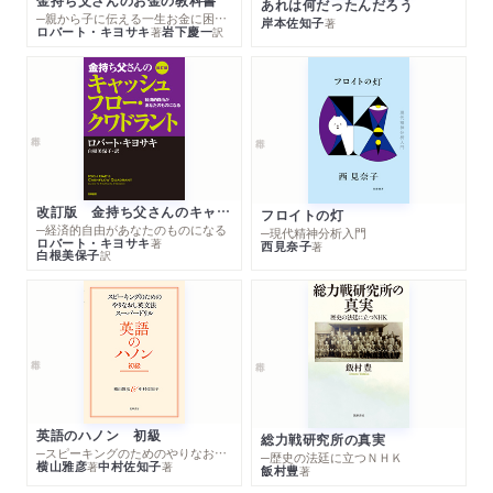
あれは何だったんだろう
─親から子に伝える一生お金に困らない考え方
岸本佐知子
著
ロバート・キヨサキ
岩下慶一
著
訳
改訂版 金持ち父さんのキャッシュフロー・クワドラント
フロイトの灯
─経済的自由があなたのものになる
─現代精神分析入門
ロバート・キヨサキ
著
西見奈子
著
白根美保子
訳
英語のハノン 初級
総力戦研究所の真実
─スピーキングのためのやりなおし英文法スーパードリル
─歴史の法廷に立つＮＨＫ
横山雅彦
中村佐知子
著
著
飯村豊
著