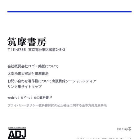
〒111-8755
東京都台東区蔵前2-5-3
会社概要
会社ロゴ・銘板について
太宰治賞
太宰治と筑摩書房
お問い合わせ
著作権について
出版目録
ソーシャルメディア
リンク集
サイトマップ
webちくま
ちくまの教科書
プライバシーポリシー
教科書採択の公正確保に関する基本方針
免責事項
PageTop
© Chikumashobo Ltd.
2024
All Rights Reserved.