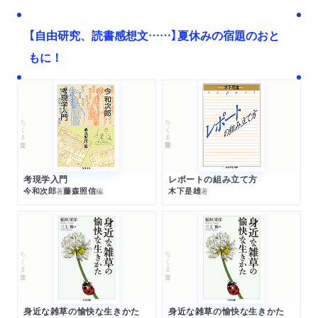
【自由研究、読書感想文……】夏休みの宿題のおと
もに！
ちくま文庫
ちくま学芸文庫
考現学入門
レポートの組み立て方
今和次郎
藤森照信
木下是雄
著
編
著
ちくま文庫
ちくま文庫
身近な雑草の愉快な生きかた
身近な雑草の愉快な生きかた