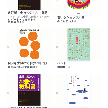
改訂版 金持ち父さん 貧乏父さん
─アメリカの金持ちが教えてくれるお金の哲学
老いるショック大賞
ロバート・キヨサキ
著
みうらじゅん
編
白根美保子
訳
自分を大切にできない時に読む本
パルト
服部みれい
大原扁理
加納愛子
著
著
著
金持ち父さんのお金の教科書