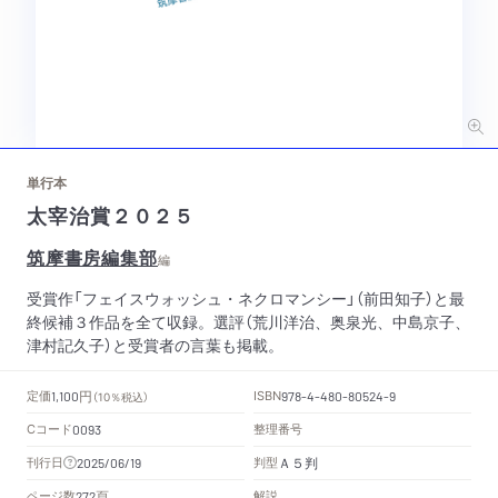
単行本
太宰治賞２０２５
筑摩書房編集部
編
受賞作「フェイスウォッシュ・ネクロマンシー」（前田知子）と最
終候補３作品を全て収録。選評（荒川洋治、奥泉光、中島京子、
津村記久子）と受賞者の言葉も掲載。
円
定価
ISBN
1,100
（10％税込）
978-4-480-80524-9
Cコード
整理番号
0093
Ａ５判
刊行日
判型
2025/06/19
頁
ページ数
解説
272