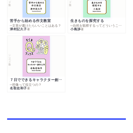
苦手から始める作文教室
生きものを探究する
─文章が書けたらいいことはある？
─自然を観察するってどういうこと？
津村記久子
小島渉
著
著
シリーズ・全集
７日でできるキャラクター創作入門
─想像って役立つの？
名取佐和子
著