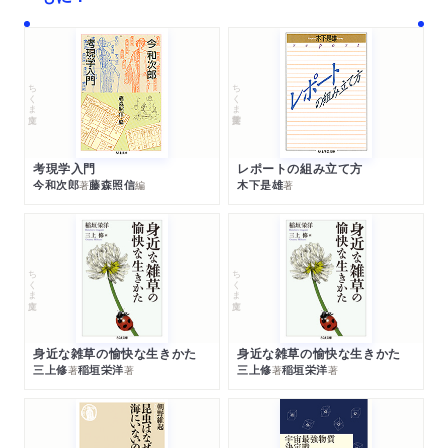
ちくま文庫
ちくま学芸文庫
考現学入門
レポートの組み立て方
今和次郎
藤森照信
木下是雄
著
編
著
ちくま文庫
ちくま文庫
身近な雑草の愉快な生きかた
身近な雑草の愉快な生きかた
三上修
稲垣栄洋
三上修
稲垣栄洋
著
著
著
著