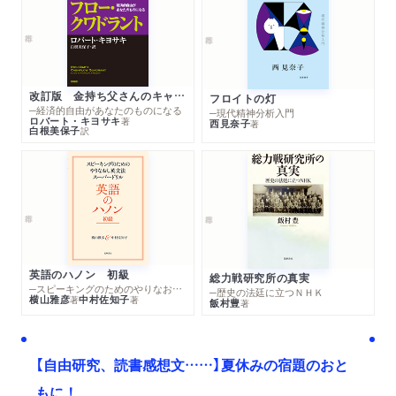
改訂版 金持ち父さんのキャッシュフロー・クワドラント
フロイトの灯
─経済的自由があなたのものになる
─現代精神分析入門
ロバート・キヨサキ
著
西見奈子
著
白根美保子
訳
英語のハノン 初級
総力戦研究所の真実
─スピーキングのためのやりなおし英文法スーパードリル
─歴史の法廷に立つＮＨＫ
横山雅彦
中村佐知子
著
著
飯村豊
著
【自由研究、読書感想文……】夏休みの宿題のおと
もに！