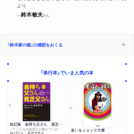
より
鈴木敏夫
──
さん
『鈴木家の箱』の感想をおくる
「単行本」でいま人気の本
改訂版 金持ち父さん 貧乏父さん
─アメリカの金持ちが教えてくれるお金の哲学
老いるショック大賞
ロバート・キヨサキ
著