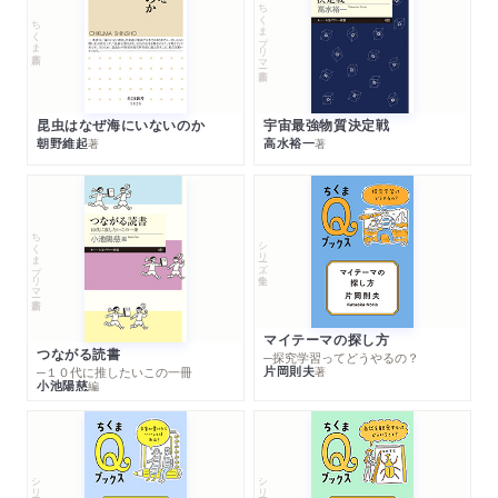
ちくまプリマー新書
ちくま新書
昆虫はなぜ海にいないのか
宇宙最強物質決定戦
朝野維起
高水裕一
著
著
ちくまプリマー新書
シリーズ・全集
マイテーマの探し方
つながる読書
─探究学習ってどうやるの？
片岡則夫
著
─１０代に推したいこの一冊
小池陽慈
編
シリーズ・全集
シリーズ・全集