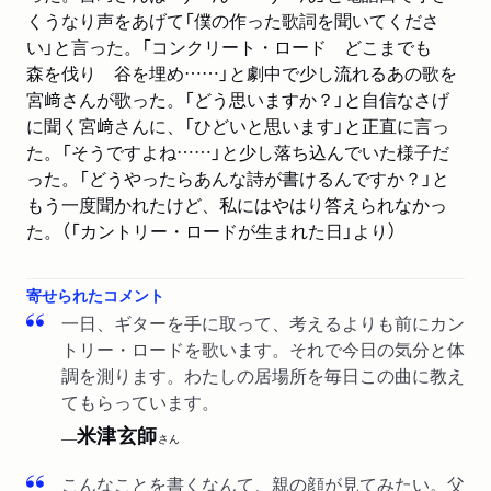
くうなり声をあげて「僕の作った歌詞を聞いてくださ
い」と言った。
「コンクリート・ロード どこまでも
森を伐り 谷を埋め……」と劇中で少し流れるあの歌を
宮﨑さんが歌った。
「どう思いますか？」と自信なさげ
に聞く宮﨑さんに、「ひどいと思います」と正直に言っ
た。
「そうですよね……」と少し落ち込んでいた様子だ
った。
「どうやったらあんな詩が書けるんですか？」と
もう一度聞かれたけど、私にはやはり答えられなかっ
た。
（「カントリー・ロードが生まれた日」より）
寄せられたコメント
一日、ギターを手に取って、考えるよりも前にカン
トリー・ロードを歌います。それで今日の気分と体
調を測ります。わたしの居場所を毎日この曲に教え
てもらっています。
米津玄師
──
さん
こんなことを書くなんて、親の顔が見てみたい。父