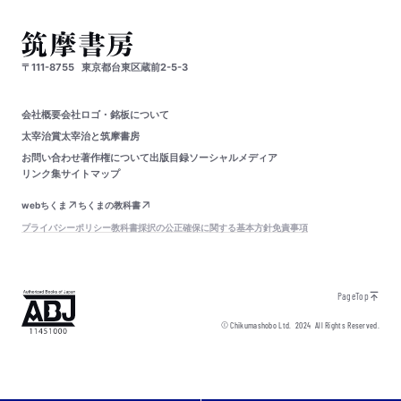
〒111-8755
東京都台東区蔵前2-5-3
会社概要
会社ロゴ・銘板について
太宰治賞
太宰治と筑摩書房
お問い合わせ
著作権について
出版目録
ソーシャルメディア
リンク集
サイトマップ
webちくま
ちくまの教科書
プライバシーポリシー
教科書採択の公正確保に関する基本方針
免責事項
PageTop
© Chikumashobo Ltd.
2024
All Rights Reserved.