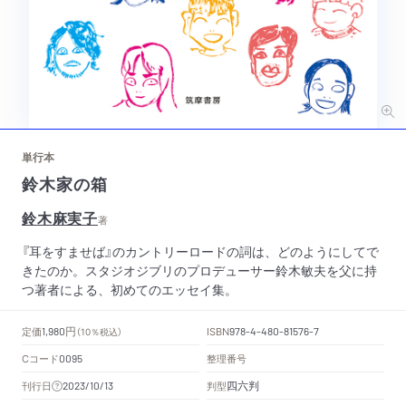
単行本
鈴木家の箱
鈴木麻実子
著
『耳をすませば』のカントリーロードの詞は、どのようにしてで
きたのか。スタジオジブリのプロデューサー鈴木敏夫を父に持
つ著者による、初めてのエッセイ集。
円
定価
ISBN
1,980
（10％税込）
978-4-480-81576-7
Cコード
整理番号
0095
四六判
刊行日
判型
2023/10/13