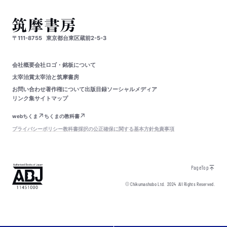
〒111-8755
東京都台東区蔵前2-5-3
会社概要
会社ロゴ・銘板について
太宰治賞
太宰治と筑摩書房
お問い合わせ
著作権について
出版目録
ソーシャルメディア
リンク集
サイトマップ
webちくま
ちくまの教科書
プライバシーポリシー
教科書採択の公正確保に関する基本方針
免責事項
PageTop
© Chikumashobo Ltd.
2024
All Rights Reserved.