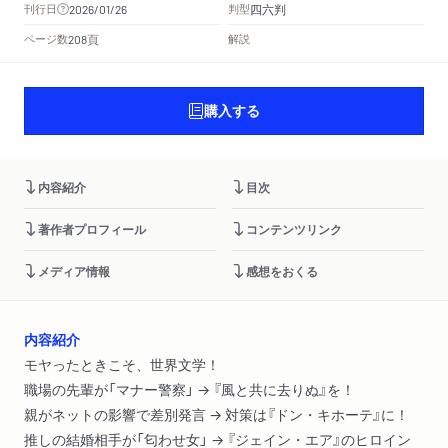
四六判
刊行日
判型
2026/01/26
頁
ページ数
解説
208
購入する
内容紹介
目次
著作者プロフィール
コンテンツリンク
メディア情報
感想をおくる
内容紹介
モヤったときこそ、世界文学！
職場の先輩が「マナー警察」 → 『風と共に去りぬ』を！
親がネットの影響で差別発言 → 対策は『ドン・キホーテ』に！
推しの結婚相手が「匂わせ女」 → 『ジェイン・エア』のヒロイン