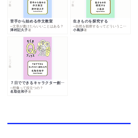
苦手から始める作文教室
生きものを探究する
─文章が書けたらいいことはある？
─自然を観察するってどういうこと？
津村記久子
小島渉
著
著
シリーズ・全集
７日でできるキャラクター創作入門
─想像って役立つの？
名取佐和子
著