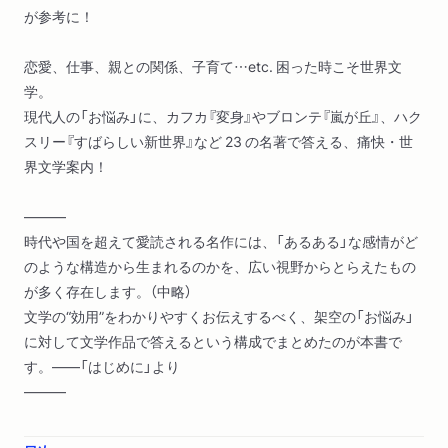
が参考に！
恋愛、仕事、親との関係、子育て…etc. 困った時こそ世界文
学。
現代人の「お悩み」に、カフカ『変身』やブロンテ『嵐が丘』、ハク
スリー『すばらしい新世界』など 23 の名著で答える、痛快・世
界文学案内！
―――
時代や国を超えて愛読される名作には、「あるある」な感情がど
のような構造から生まれるのかを、広い視野からとらえたもの
が多く存在します。（中略）
文学の“効用”をわかりやすくお伝えするべく、架空の「お悩み」
に対して文学作品で答えるという構成でまとめたのが本書で
す。――「はじめに」より
―――