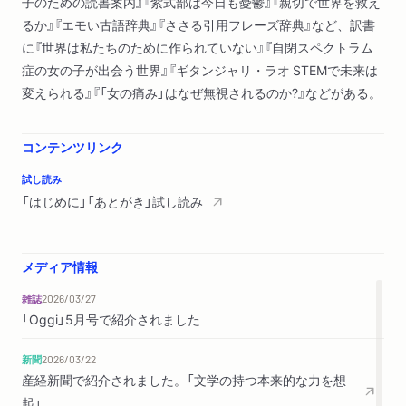
子のための読書案内』『紫式部は今日も憂鬱』『親切で世界を救え
９ 職場の「マナー警察」に嫌われている →『風と共に去りぬ』
るか』『エモい古語辞典』『ささる引用フレーズ辞典』など、訳書
がおすすめ
に『世界は私たちのために作られていない』『自閉スペクトラム
１０ 仕事を休みたいが職場に迷惑をかけられない →『変身』
症の女の子が出会う世界』『ギタンジャリ・ラオ STEMで未来は
がおすすめ
変えられる』『「女の痛み」はなぜ無視されるのか?』などがある。
１１ なんでもハラスメント扱いの現代にうんざり →『恥辱』
がおすすめ
コンテンツリンク
第三章 親がしんどい
試し読み
１２ 老親がネット動画の影響で差別発言する →『ドン・キホ
「はじめに」「あとがき」試し読み
ーテ』がおすすめ
１３ ダメ出ししてくる実家を出たい →『青い城』がおすすめ
１４ 「お母さんヒス構文」に対処するには？ →『高慢と偏見』
メディア情報
がおすすめ
雑誌
2026/03/27
「Oggi」5月号で紹介されました
第四章 子育てもしんどい
１５ 妻が子どもを生みたがらない →『フランケンシュタイ
新聞
2026/03/22
ン』がおすすめ
産経新聞で紹介されました。「文学の持つ本来的な力を想
１６ お金をかけて育てた子どもがバカにしてくる →『ゴリオ
起」