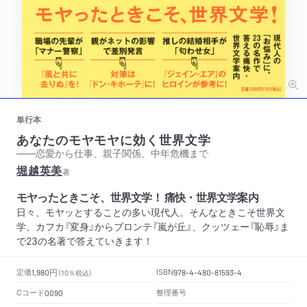
単行本
あなたのモヤモヤに効く世界文学
——恋愛から仕事、親子関係、中年危機まで
堀越英美
著
モヤったときこそ、世界文学！ 痛快・世界文学案内
日々、モヤッとすることの多い現代人。そんなときこそ世界文
学。カフカ『変身』からブロンテ『嵐が丘』、クッツェー『恥辱』ま
で23の名著で答えていきます！
円
定価
ISBN
1,980
（10％税込）
978-4-480-81593-4
Cコード
整理番号
0090