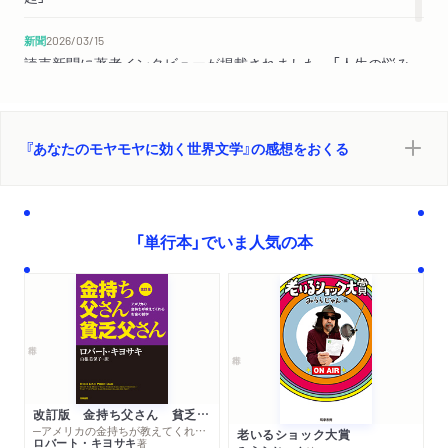
爺さん』がおすすめ
１７ 中学受験させる？させない？ →『すばらしい新世界』が
新聞
2026/03/15
おすすめ
読売新聞に著者インタビューが掲載されました。「人生の悩み
１８ サバイバルできる野生児に育てたい →『ハックリベリ
答え導く名作」
ー・フィンの冒けん』がおすすめ
『あなたのモヤモヤに効く世界文学』の感想をおくる
第五章 人生いろいろ、悩みもいろいろ
１９ わけもなく毎日が憂鬱 →『ダロウェイ夫人』がおすす
め
２０ ネットでの誹謗中傷がやめられない →『ジキルとハイ
「単行本」でいま人気の本
ド』がおすすめ
２１ 年の差婚バッシングに傷つく →『緋文字』がおすすめ
２２ 自分の人生が無意味に思える →『タイタンの妖女』がお
すすめ
２３ 大学生ノリがしんどい →『フラニーとズーイ』がおすす
め
あとがき
改訂版 金持ち父さん 貧乏父さん
─アメリカの金持ちが教えてくれるお金の哲学
老いるショック大賞
ロバート・キヨサキ
著