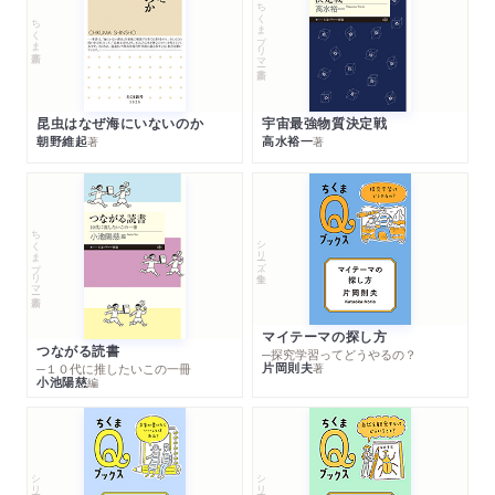
ちくまプリマー新書
ちくま新書
昆虫はなぜ海にいないのか
宇宙最強物質決定戦
朝野維起
高水裕一
著
著
ちくまプリマー新書
シリーズ・全集
マイテーマの探し方
つながる読書
─探究学習ってどうやるの？
片岡則夫
著
─１０代に推したいこの一冊
小池陽慈
編
シリーズ・全集
シリーズ・全集