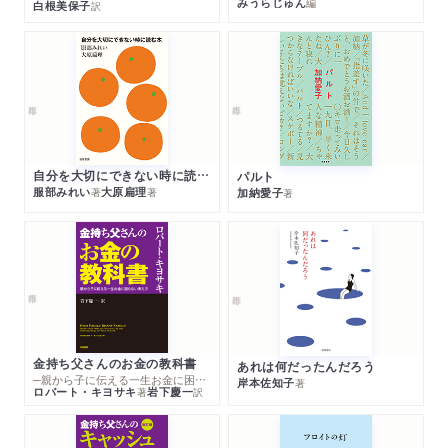
みうらじゅん
編
白根美保子
訳
自分を大切にできない時に読む本
パルト
服部みれい
大原扁理
加納愛子
著
著
著
金持ち父さんのお金の教科書
あれは何だったんだろう
─親から子に伝える一生お金に困らない考え方
岸本佐知子
著
ロバート・キヨサキ
岩下慶一
著
訳