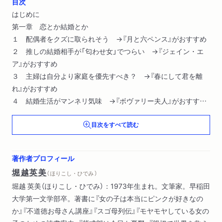
目次
はじめに
第一章 恋とか結婚とか
１ 配偶者をクズに取られそう →『月と六ペンス』がおすすめ
２ 推しの結婚相手が「匂わせ女」でつらい →『ジェイン・エ
ア』がおすすめ
３ 主婦は自分より家庭を優先すべき？ →『春にして君を離
れ』がおすすめ
４ 結婚生活がマンネリ気味 →『ボヴァリー夫人』がおすすめ
５ 結婚に向かない人ばかり好きになる →『嵐が丘』がおすす
目次をすべて読む
め
６ ロジカルすぎて生涯の伴侶に出会えない →『アンナ・カレ
ーニナ』がおすすめ
著作者プロフィール
堀越英美
（ ほりこし・ひでみ ）
第二章 仕事はつらいよ
堀越 英美（ほりこし・ひでみ）：1973年生まれ。文筆家。早稲田
７ 仕事にやりがいがない →『タタール人の砂漠』がおすすめ
大学第一文学部卒。著書に『女の子は本当にピンクが好きなの
８ フリーランスになったことを後悔 →『ロビンソン・クルー
か』『不道徳お母さん講座』『スゴ母列伝』『モヤモヤしている女の
ソー』がおすすめ