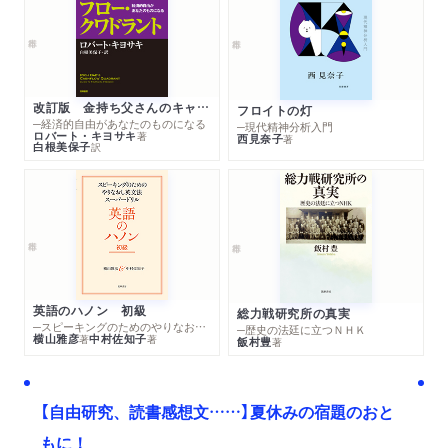
改訂版 金持ち父さんのキャッシュフロー・クワドラント
フロイトの灯
─経済的自由があなたのものになる
─現代精神分析入門
ロバート・キヨサキ
著
西見奈子
著
白根美保子
訳
英語のハノン 初級
総力戦研究所の真実
─スピーキングのためのやりなおし英文法スーパードリル
─歴史の法廷に立つＮＨＫ
横山雅彦
中村佐知子
著
著
飯村豊
著
【自由研究、読書感想文……】夏休みの宿題のおと
もに！