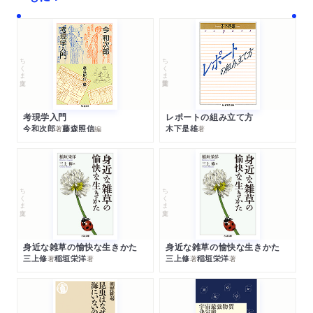
ちくま文庫
ちくま学芸文庫
考現学入門
レポートの組み立て方
今和次郎
藤森照信
木下是雄
著
編
著
ちくま文庫
ちくま文庫
身近な雑草の愉快な生きかた
身近な雑草の愉快な生きかた
三上修
稲垣栄洋
三上修
稲垣栄洋
著
著
著
著