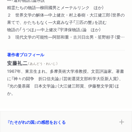
精霊たちの物語―柳田國男とメーテルリンク ほか）
２ 世界文学の解体―中上健次・村上春樹・大江健三郎（世界の
果てで、かたちもなく―大庭みな子「三匹の蟹」を読む
物語の「うつほ」―中上健次『宇津保物語』論 ほか）
３ 現代文学の可能性―阿部和重・古川日出男・笙野頼子（愛の
新世界―阿部和重『ピストルズ』論
小説家として、そして新しい地図作製者として―古川日出男『ハ
著作者プロフィール
ル、ハル、ハル』 ほか）
安藤礼二
（ あんどう・れいじ ）
1967年、東京生まれ。多摩美術大学准教授。文芸評論家。著書
に『神々の闘争 折口信夫論』（芸術選奨文部科学大臣新人賞）、
『光の曼荼羅 日本文学論』（大江健三郎賞、伊藤整文学賞）ほ
か。
『たそがれの国』の感想をおくる