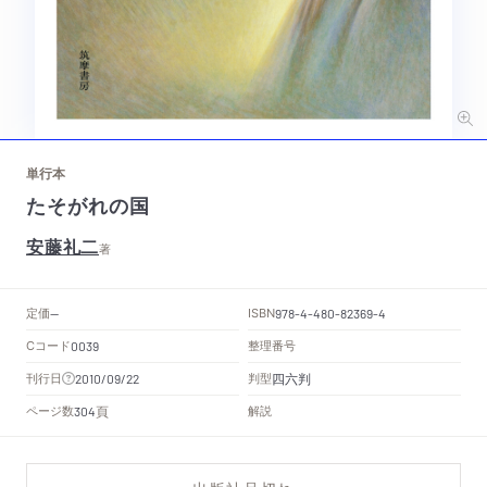
単行本
たそがれの国
安藤礼二
著
定価
ISBN
--
978-4-480-82369-4
Cコード
整理番号
0039
四六判
刊行日
判型
2010/09/22
頁
ページ数
解説
304