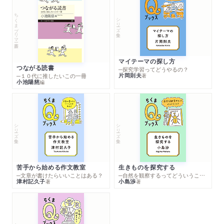
ちくまプリマー新書
シリーズ・全集
マイテーマの探し方
つながる読書
─探究学習ってどうやるの？
片岡則夫
著
─１０代に推したいこの一冊
小池陽慈
編
シリーズ・全集
シリーズ・全集
苦手から始める作文教室
生きものを探究する
─文章が書けたらいいことはある？
─自然を観察するってどういうこと？
津村記久子
小島渉
著
著