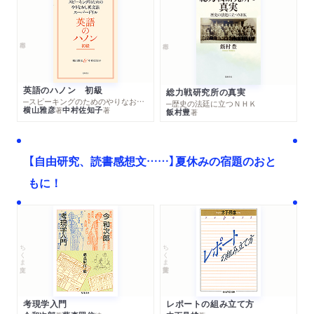
英語のハノン 初級
総力戦研究所の真実
─スピーキングのためのやりなおし英文法スーパードリル
─歴史の法廷に立つＮＨＫ
横山雅彦
中村佐知子
著
著
飯村豊
著
【自由研究、読書感想文……】夏休みの宿題のおと
もに！
ちくま文庫
ちくま学芸文庫
考現学入門
レポートの組み立て方