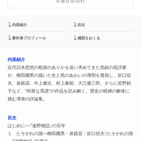
出版社品切れ
内容紹介
目次
著作者プロフィール
感想をおくる
内容紹介
近代日本思想の根源のありかを追い求めてきた気鋭の批評家
が、柳田國男の描いた生と死のあわいの薄明を透視し、折口信
夫、泉鏡花、中上健次、村上春樹、大江健三郎、さらに笙野頼
子など、“特異な系譜”の作品を読み解く。歴史の呪縛の解体に
挑む渾身の評論集。
目次
はじめに―『遠野物語』の百年
１ たそがれの国―柳田國男・泉鏡花・折口信夫（たそがれの国
―『遠野物語』論序説