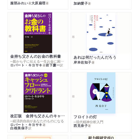
服部みれい
大原扁理
加納愛子
著
著
著
金持ち父さんのお金の教科書
あれは何だったんだろう
─親から子に伝える一生お金に困らない考え方
岸本佐知子
著
ロバート・キヨサキ
岩下慶一
著
訳
改訂版 金持ち父さんのキャッシュフロー・クワドラント
フロイトの灯
─経済的自由があなたのものになる
─現代精神分析入門
ロバート・キヨサキ
著
西見奈子
著
白根美保子
訳