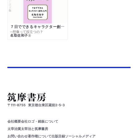
シリーズ・全集
７日でできるキャラクター創作入門
─想像って役立つの？
名取佐和子
著
〒111-8755
東京都台東区蔵前2-5-3
会社概要
会社ロゴ・銘板について
太宰治賞
太宰治と筑摩書房
お問い合わせ
著作権について
出版目録
ソーシャルメディア