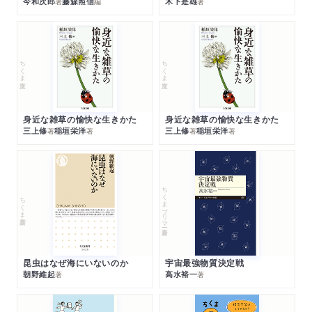
今和次郎
藤森照信
木下是雄
著
編
著
ちくま文庫
ちくま文庫
身近な雑草の愉快な生きかた
身近な雑草の愉快な生きかた
三上修
稲垣栄洋
三上修
稲垣栄洋
著
著
著
著
ちくまプリマー新書
ちくま新書
昆虫はなぜ海にいないのか
宇宙最強物質決定戦
朝野維起
高水裕一
著
著