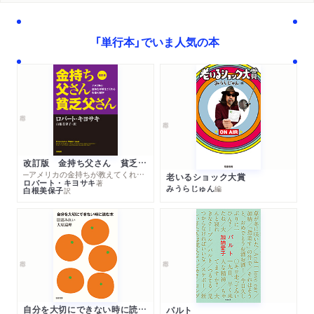
「単行本」でいま人気の本
改訂版 金持ち父さん 貧乏父さん
─アメリカの金持ちが教えてくれるお金の哲学
老いるショック大賞
ロバート・キヨサキ
著
みうらじゅん
編
白根美保子
訳
自分を大切にできない時に読む本
パルト