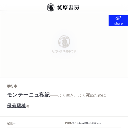
share
share
単行本
モンテーニュ私記
——よく生き、よく死ぬために
保苅瑞穂
著
定価
ISBN
--
978-4-480-83642-7