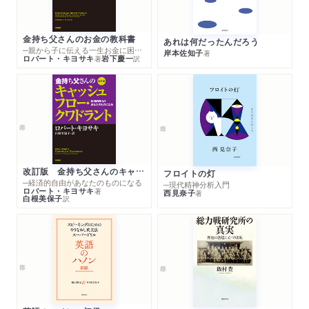
金持ち父さんのお金の教科書
あれは何だったんだろう
─親から子に伝える一生お金に困らない考え方
岸本佐知子
著
ロバート・キヨサキ
岩下慶一
著
訳
改訂版 金持ち父さんのキャッシュフロー・クワドラント
フロイトの灯
─経済的自由があなたのものになる
─現代精神分析入門
ロバート・キヨサキ
著
西見奈子
著
白根美保子
訳