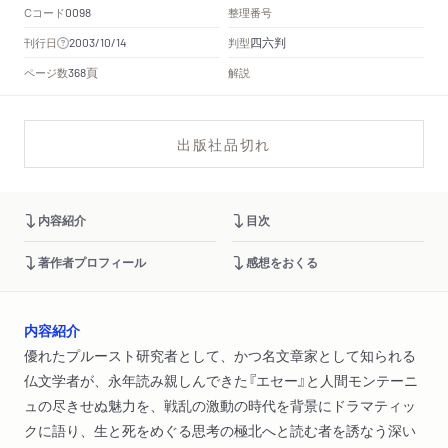
Cコード
整理番号
0098
四六判
刊行日
判型
2003/10/14
頁
ページ数
解説
368
出版社品切れ
内容紹介
目次
著作者プロフィール
感想をおくる
内容紹介
優れたプルースト研究者として、かつ名文章家として知られる
仏文学者が、永年読み親しんできた『エセー』と人間モンテーニ
ュの尽きせぬ魅力を、戦乱の激動の時代を背景にドラマティッ
クに語り、生と死をめぐる思考の極北へと読む者を誘なう深い