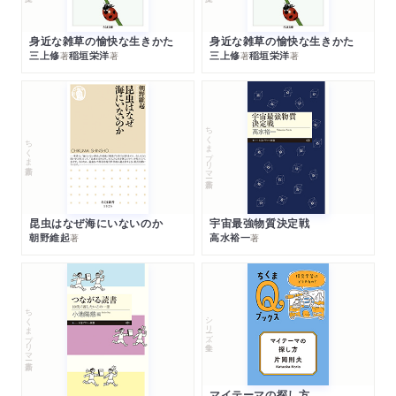
身近な雑草の愉快な生きかた
身近な雑草の愉快な生きかた
三上修
稲垣栄洋
三上修
稲垣栄洋
著
著
著
著
ちくまプリマー新書
ちくま新書
昆虫はなぜ海にいないのか
宇宙最強物質決定戦
朝野維起
高水裕一
著
著
ちくまプリマー新書
シリーズ・全集
マイテーマの探し方