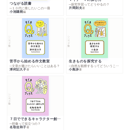
つながる読書
─探究学習ってどうやるの？
片岡則夫
著
─１０代に推したいこの一冊
小池陽慈
編
シリーズ・全集
シリーズ・全集
苦手から始める作文教室
生きものを探究する
─文章が書けたらいいことはある？
─自然を観察するってどういうこと？
津村記久子
小島渉
著
著
シリーズ・全集
７日でできるキャラクター創作入門
─想像って役立つの？
名取佐和子
著