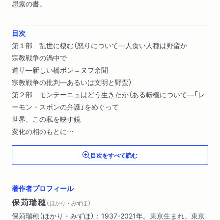
思索の書。
目次
第１部 乱世に棲む（怒りについて―人食い人種は野蛮か
宗教戦争の渦中で
道草―新しい橋ポン＝ヌフ余聞
宗教戦争の批判―あるいは文明と野蛮）
第２部 モンテーニュはどう生きたか（ある転機について―「レ
ーモン・スボンの弁護」をめぐって
世界、この私を映す鏡
変化の相のもとに
果樹園にて―日々が静かであるために）
目次をすべて読む
著作者プロフィール
保苅瑞穂
（ ほかり・みずほ ）
保苅瑞穂（ほかり・みずほ）：1937-2021年。東京生まれ。東京