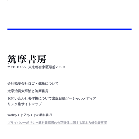
〒111-8755
東京都台東区蔵前2-5-3
会社概要
会社ロゴ・銘板について
太宰治賞
太宰治と筑摩書房
お問い合わせ
著作権について
出版目録
ソーシャルメディア
リンク集
サイトマップ
webちくま
ちくまの教科書
プライバシーポリシー
教科書採択の公正確保に関する基本方針
免責事項