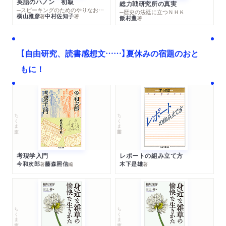
英語のハノン 初級
総力戦研究所の真実
─スピーキングのためのやりなおし英文法スーパードリル
─歴史の法廷に立つＮＨＫ
横山雅彦
中村佐知子
著
著
飯村豊
著
【自由研究、読書感想文……】夏休みの宿題のおと
もに！
ちくま文庫
ちくま学芸文庫
考現学入門
レポートの組み立て方
今和次郎
藤森照信
木下是雄
著
編
著
ちくま文庫
ちくま文庫