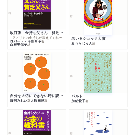
改訂版 金持ち父さん 貧乏父さん
─アメリカの金持ちが教えてくれるお金の哲学
老いるショック大賞
ロバート・キヨサキ
著
みうらじゅん
編
白根美保子
訳
自分を大切にできない時に読む本
パルト
服部みれい
大原扁理
加納愛子
著
著
著