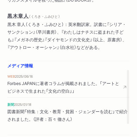
第10章 インターネットの時代
黒木章人
まとめ ステイタスの平等化と文化の創造性
（ くろき・ふみひと ）
黒木 章人（くろき・ふみひと）：英米翻訳家。訳書に『シリア・
原注
サンクション』（早川書房）、『わたしはナチスに盗まれた子ど
書誌情報
も』『メガネの歴史』『ダイヤモンドの文化史』（以上、原書房）、
索引
『アウトロー・オーシャン』（白水社）などがある。
メディア情報
WEB
2025/06/16
Forbes JAPANに著者コラムが掲載されました。「アートと
ビジネスで生まれた「文化の空白」」
新聞
2025/01/18
図書新聞「特集：文化・教育・貧困・ジェンダーを読む」で紹介
されました。（評者：百々 徹さん）