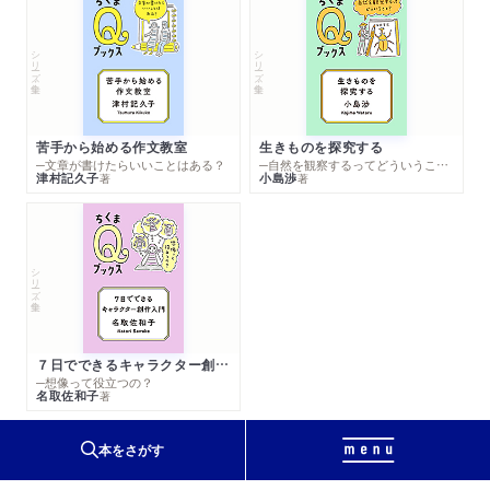
シリーズ・全集
シリーズ・全集
苦手から始める作文教室
生きものを探究する
─文章が書けたらいいことはある？
─自然を観察するってどういうこと？
津村記久子
小島渉
著
著
シリーズ・全集
７日でできるキャラクター創作入門
─想像って役立つの？
名取佐和子
著
本をさがす