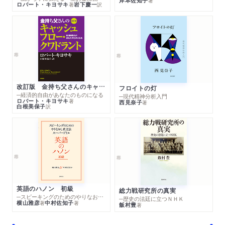
岸本佐知子
著
ロバート・キヨサキ
岩下慶一
著
訳
改訂版 金持ち父さんのキャッシュフロー・クワドラント
フロイトの灯
─経済的自由があなたのものになる
─現代精神分析入門
ロバート・キヨサキ
著
西見奈子
著
白根美保子
訳
英語のハノン 初級
総力戦研究所の真実
─スピーキングのためのやりなおし英文法スーパードリル
─歴史の法廷に立つＮＨＫ
横山雅彦
中村佐知子
著
著
飯村豊
著