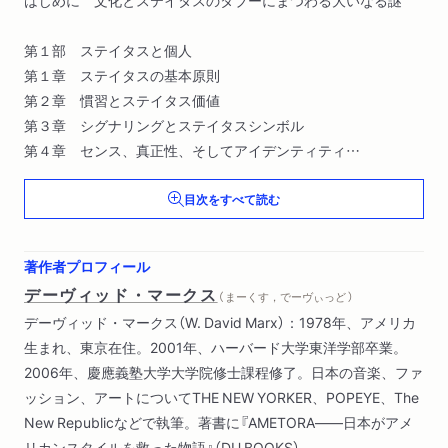
はじめに 文化とステイタスのタブーにまつわる大いなる謎
第１部 ステイタスと個人
第１章 ステイタスの基本原則
第２章 慣習とステイタス価値
第３章 シグナリングとステイタスシンボル
第４章 センス、真正性、そしてアイデンティティ
目次をすべて読む
第２部 ステイタスと創造性
第５章 階級と感性
第６章 サブカルチャーとカウンターカルチャー
著作者プロフィール
第７章 芸術
デーヴィッド・マークス
（ まーくす，でーヴぃっど ）
デーヴィッド・マークス（W. David Marx）：1978年、アメリカ
第３部 ステイタスと文化の変化
生まれ、東京在住。2001年、ハーバード大学東洋学部卒業。
第８章 流行のサイクル
2006年、慶應義塾大学大学院修士課程修了。日本の音楽、ファ
第９章 歴史と連続性
ッション、アートについてTHE NEW YORKER、POPEYE、The
New Republicなどで執筆。著書に『AMETORA――日本がアメ
第４部 二十一世紀のステイタスと文化
リカンスタイルを救った物語』（DU BOOKS）。