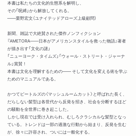
本書は私たちの文化的生態系を解明し、
その「呪縛」から解放してくれる。
――栗野宏文（ユナイテッドアローズ上級顧問）
新聞、雑誌で大絶賛された傑作ノンフィクション
『AMETORA――日本がアメリカンスタイルを救った物語』著者
が描き出す「文化の謎」
「ニューヨーク・タイムズ」「ウォール・ストリート・ジャーナ
ル」賞賛！
本書は文化を理解するための―― そして文化を変える術を学ぶ
ためのマニュアルである。
かつてビートルズの〈マッシュルームカット〉と呼ばれた長く、
だらしない髪型は各世代から反発を招き、社会を分断するほど
の騒動を全世界に巻き起こした。
しかし現在では受け入れられ、むしろクラシカルな髪型となっ
ている。トレンドは一部の過激な行動から始まり、反発を生む
が、徐々に許容され、ついには一般化する。