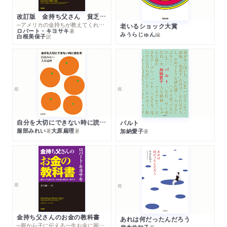
改訂版 金持ち父さん 貧乏父さん
─アメリカの金持ちが教えてくれるお金の哲学
老いるショック大賞
ロバート・キヨサキ
著
みうらじゅん
編
白根美保子
訳
自分を大切にできない時に読む本
パルト
服部みれい
大原扁理
加納愛子
著
著
著
金持ち父さんのお金の教科書
あれは何だったんだろう
─親から子に伝える一生お金に困らない考え方