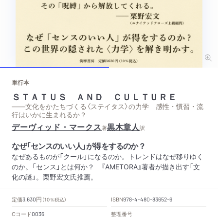
単行本
ＳＴＡＴＵＳ ＡＮＤ ＣＵＬＴＵＲＥ
——文化をかたちづくる〈ステイタス〉の力学 感性・慣習・流
行はいかに生まれるか？
デーヴィッド・マークス
黒木章人
著
訳
なぜ「センスのいい人」が得をするのか？
なぜあるものが「クール」になるのか。トレンドはなぜ移りゆく
のか。「センス」とは何か？ 『AMETORA』著者が描き出す「文
化の謎」。栗野宏文氏推薦。
円
定価
ISBN
3,630
（10％税込）
978-4-480-83652-6
Cコード
整理番号
0036