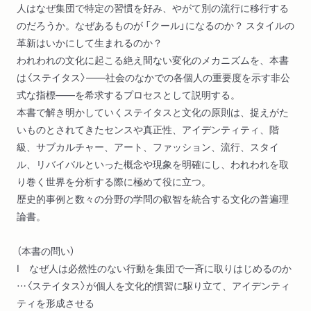
人はなぜ集団で特定の習慣を好み、やがて別の流行に移行する
のだろうか。なぜあるものが 「クール」になるのか？ スタイルの
革新はいかにして生まれるのか？
われわれの文化に起こる絶え間ない変化のメカニズムを、本書
は〈ステイタス〉――社会のなかでの各個人の重要度を示す非公
式な指標――を希求するプロセスとして説明する。
本書で解き明かしていくステイタスと文化の原則は、捉えがた
いものとされてきたセンスや真正性、アイデンティティ、階
級、サブカルチャー、アート、ファッション、流行、スタイ
ル、リバイバルといった概念や現象を明確にし、われわれを取
り巻く世界を分析する際に極めて役に立つ。
歴史的事例と数々の分野の学問の叡智を統合する文化の普遍理
論書。
（本書の問い）
I なぜ人は必然性のない行動を集団で一斉に取りはじめるのか
…〈ステイタス〉が個人を文化的慣習に駆り立て、アイデンティ
ティを形成させる