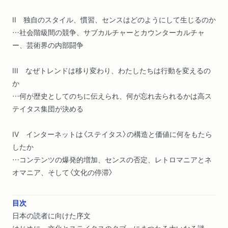
II 独自のスタイル、慣習、センスはどのようにして生じるのか
…社会階級間の競争、サブカルチャーとカウンターカルチャ
ー、芸術界の内部闘争
III なぜトレンドは移り変わり、わたしたちは行動を変えるの
か
…何が歴史としてのちに伝えられ、何が忘れ去られるかは高ス
テイタス集団が決める
IV インターネットは〈ステイタス〉の構造と価値に何をもたら
したか
…コンテンツの爆発的増加、センスの否定、レトロマニアとネ
オマニア、そして〈文化の停滞〉
目次
日本の読者に向けた序文