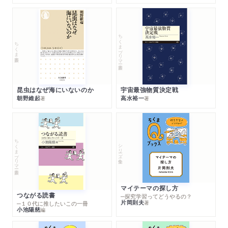
ちくまプリマー新書
ちくま新書
昆虫はなぜ海にいないのか
宇宙最強物質決定戦
朝野維起
高水裕一
著
著
ちくまプリマー新書
シリーズ・全集
マイテーマの探し方
つながる読書
─探究学習ってどうやるの？
片岡則夫
著
─１０代に推したいこの一冊
小池陽慈
編