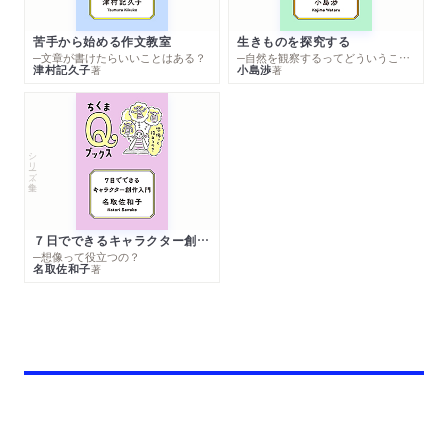
苦手から始める作文教室
生きものを探究する
─文章が書けたらいいことはある？
─自然を観察するってどういうこと？
津村記久子
小島渉
著
著
シリーズ・全集
７日でできるキャラクター創作入門
─想像って役立つの？
名取佐和子
著