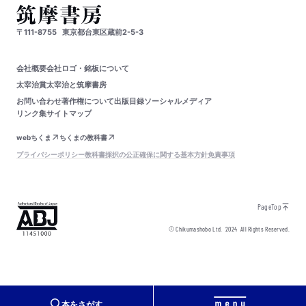
〒111-8755
東京都台東区蔵前2-5-3
会社概要
会社ロゴ・銘板について
太宰治賞
太宰治と筑摩書房
お問い合わせ
著作権について
出版目録
ソーシャルメディア
リンク集
サイトマップ
webちくま
ちくまの教科書
プライバシーポリシー
教科書採択の公正確保に関する基本方針
免責事項
PageTop
© Chikumashobo Ltd.
2024
All Rights Reserved.
本をさがす