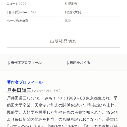
Cコード
整理番号
0000
四六判
刊行日
判型
1984/10/30
頁
ページ数
解説
240
出版社品切れ
著作者プロフィール
感想をおくる
著作者プロフィール
戸井田道三
（ といだ・みちぞう ）
戸井田道三（といだ・みちぞう）：1909－88 東京都生まれ。早
稲田大学卒業。天皇制と能楽の関係を説いた『能芸論』を上梓、
民俗学、人類学を援用した能や狂言の考察で知られた。1954年
より毎日新聞の能評を担当、のち映画評もおこなった。著書に
『日本人のかみさま』、『観阿弥と世阿弥』、『きものの思想』（第