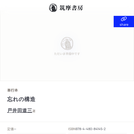
share
share
単行本
忘れの構造
戸井田道三
著
定価
ISBN
--
978-4-480-84145-2