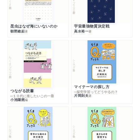
昆虫はなぜ海にいないのか
宇宙最強物質決定戦
朝野維起
高水裕一
著
著
ちくまプリマー新書
シリーズ・全集
マイテーマの探し方
つながる読書
─探究学習ってどうやるの？
片岡則夫
著
─１０代に推したいこの一冊
小池陽慈
編
シリーズ・全集
シリーズ・全集