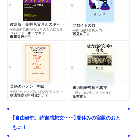
改訂版 金持ち父さんのキャッシュフロー・クワドラント
フロイトの灯
─経済的自由があなたのものになる
─現代精神分析入門
ロバート・キヨサキ
著
西見奈子
著
白根美保子
訳
英語のハノン 初級
総力戦研究所の真実
─スピーキングのためのやりなおし英文法スーパードリル
─歴史の法廷に立つＮＨＫ
横山雅彦
中村佐知子
著
著
飯村豊
著
【自由研究、読書感想文……】夏休みの宿題のおと
もに！