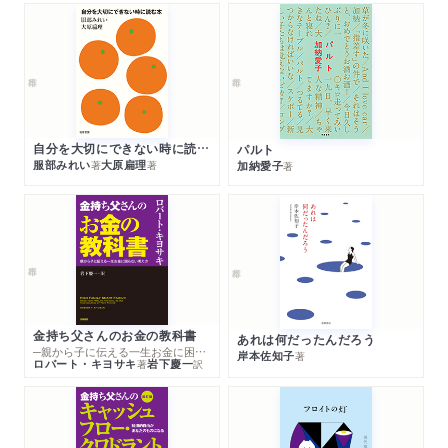
自分を大切にできない時に読む本
パルト
服部みれい
大原扁理
加納愛子
著
著
著
金持ち父さんのお金の教科書
あれは何だったんだろう
─親から子に伝える一生お金に困らない考え方
岸本佐知子
著
ロバート・キヨサキ
岩下慶一
著
訳