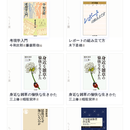
ちくま文庫
ちくま学芸文庫
考現学入門
レポートの組み立て方
今和次郎
藤森照信
木下是雄
著
編
著
ちくま文庫
ちくま文庫
身近な雑草の愉快な生きかた
身近な雑草の愉快な生きかた
三上修
稲垣栄洋
三上修
稲垣栄洋
著
著
著
著
ちくまプリマー新書
ちくま新書