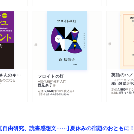
英語のハノ
改訂版 金持ち父さんのキャッシュフロー・クワドラント
フロイトの灯
ものになる
─現代精神分析入門
横山雅彦
中
著
著
西見奈子
著
定価:
円
（1
1,980
定価:
円
（10％税込み）
2,640
ISBN:
978-4-480-
）
ISBN:
978-4-480-84336-4
【自由研究、読書感想文……】夏休みの宿題のおともに