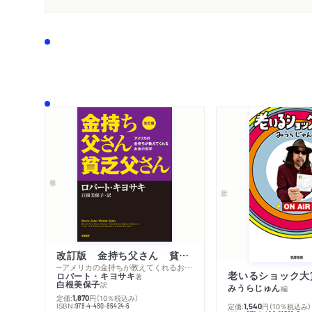
改訂版 金持ち父さん 貧乏父さん
─アメリカの金持ちが教えてくれるお金の哲学
老いるショック大
ロバート・キヨサキ
著
白根美保子
訳
みうらじゅん
編
定価:
円
（10％税込み）
1,870
ISBN:
978-4-480-86424-6
定価:
円
（10％税込み）
1,540