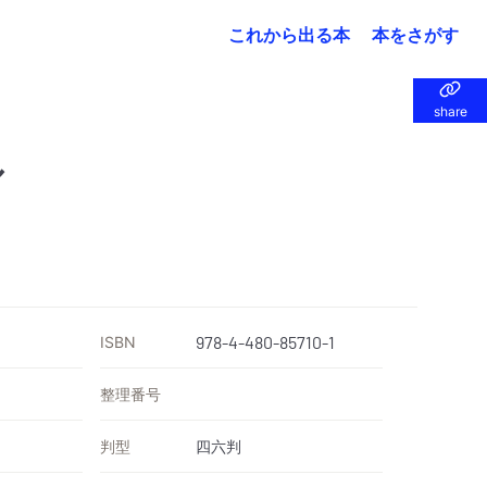
これから出る本
本をさがす
share
share
ル
ISBN
978-4-480-85710-1
整理番号
判型
四六判