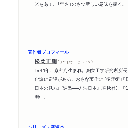
光をあて、「弱さ」のもつ新しい意味を探る。
著作者プロフィール
松岡正剛
（ まつおか・せいごう ）
1944年、京都府生まれ。編集工学研究所
化論に定評がある。おもな著作に『多読術』『日
日本の見方』『連塾──方法日本』（春秋社）、
開中。
シリーズ・関連本