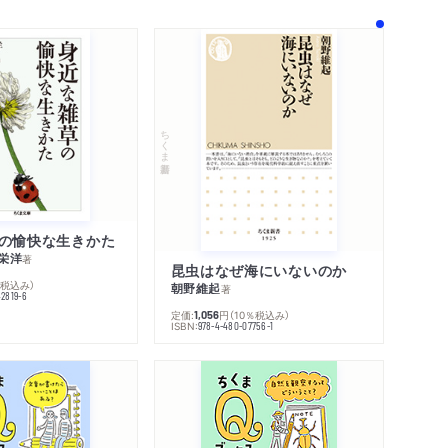
ちくま新書
の愉快な生きかた
栄洋
著
昆虫はなぜ海にいないのか
％税込み）
朝野維起
著
42819-6
定価:
円
（10％税込み）
1,056
ISBN:
978-4-480-07756-1