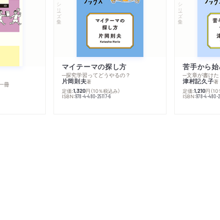
シリーズ・全集
シリーズ・全集
マイテーマの探し方
苦手から始
─探究学習ってどうやるの？
─文章が書けた
片岡則夫
津村記久子
著
著
一冊
定価:
円
（10％税込み）
定価:
円
（1
1,320
1,210
ISBN:
ISBN:
978-4-480-25117-6
978-4-480-2