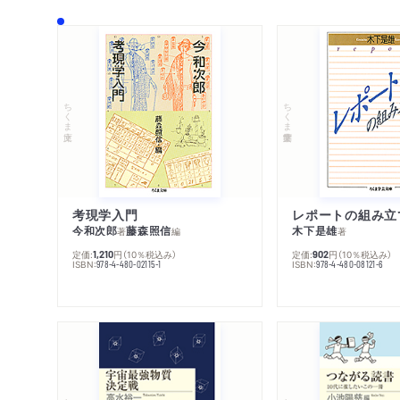
ちくま文庫
ちくま学芸文庫
考現学入門
レポートの組み立
今和次郎
藤森照信
木下是雄
著
編
著
定価:
円
（10％税込み）
定価:
円
（10％税込み）
1,210
902
ISBN:
ISBN:
978-4-480-02115-1
978-4-480-08121-6