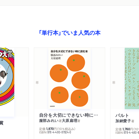
「単行本」でいま人気の本
自分を大切にできない時に読む本
パルト
服部みれい
大原扁理
加納愛子
著
著
著
賞
定価:
円
（10％税込み）
1,870
定価:
円
（1
1,760
ISBN:
978-4-480-87924-0
ISBN:
978-4-480-8