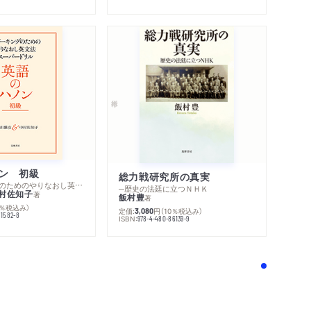
ン 初級
総力戦研究所の真実
─スピーキングのためのやりなおし英文法スーパードリル
─歴史の法廷に立つＮＨＫ
村佐知子
著
飯村豊
著
0％税込み）
定価:
円
（10％税込み）
3,080
81582-8
ISBN:
978-4-480-86139-9
！