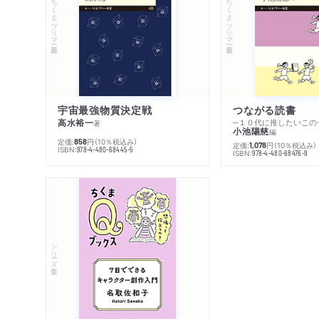
ちくまプリマー新書
ちくまプリマー新書
宇宙最強物質決定戦
つながる読書
高水裕一
─１０代に推したいこの
著
小池陽慈
編
定価:
円
（10％税込み）
858
定価:
円
（10％税込み）
1,078
ISBN:
978-4-480-68445-5
ISBN:
978-4-480-68476-9
シリーズ・全集