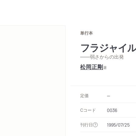
単行本
フラジャイ
——弱さからの出発
松岡正剛
著
定価
--
Cコード
0036
刊行日
1995/07/25