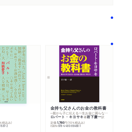
金持ち父さんのお金の教科書
─親から子に伝える一生お金に困らない考え方
ロバート・キヨサキ
岩下慶一
内容紹介・目次
著
訳
著作者プロフィール
定価:
円
（10％税込み）
0％税込み）
1,760
シリーズ・関連本
ISBN:
978-4-480-86490-1
1597-2
感想をおくる