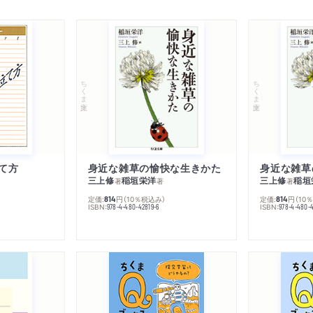
ちくま文庫
ちくま文庫
て方
身近な雑草の愉快な生きかた
身近な雑草
三上修
稲垣栄洋
三上修
稲垣
著
著
著
定価:
円
（10％税込み）
定価:
円
（10
814
814
ISBN:
ISBN:
978-4-480-42819-6
978-4-480-