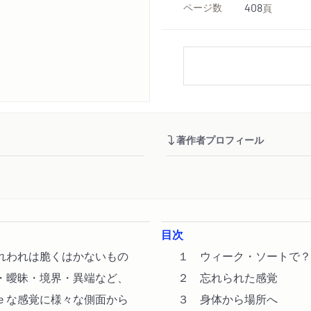
ページ数
408
頁
著作者プロフィール
目次
れわれは脆くはかないもの
１ ウィーク・ソートで？
・曖昧・境界・異端など、
２ 忘れられた感覚
ｅな感覚に様々な側面から
３ 身体から場所へ