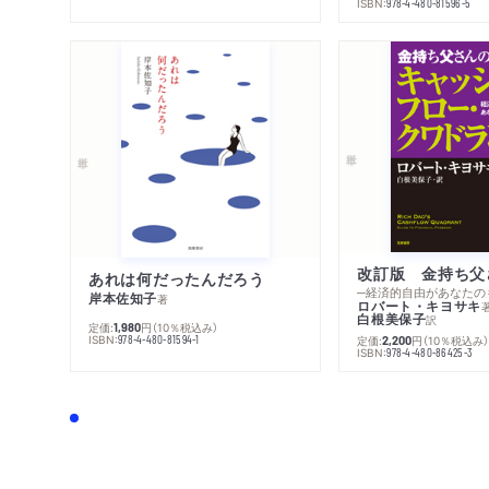
ISBN:
978-4-480-81596-5
あれは何だったんだろう
─経済的自由があなたの
岸本佐知子
著
ロバート・キヨサキ
白根美保子
訳
定価:
円
（10％税込み）
1,980
ISBN:
定価:
円
（10％税込み
978-4-480-81594-1
2,200
ISBN:
978-4-480-86425-3