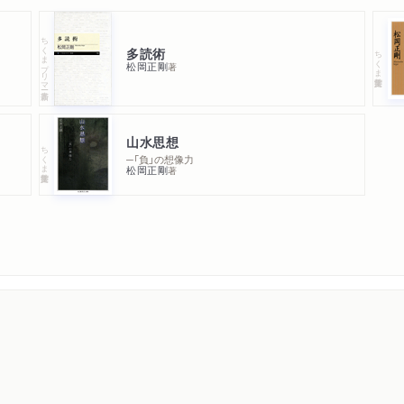
ちくまプリマー新書
多読術
ちくま学芸文庫
松岡正剛
著
山水思想
ちくま学芸文庫
─「負」の想像力
松岡正剛
著