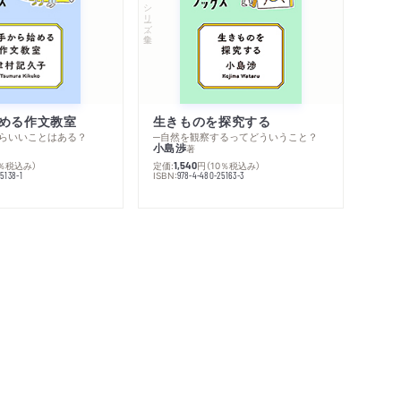
シリーズ・全集
める作文教室
生きものを探究する
らいいことはある？
─自然を観察するってどういうこと？
小島渉
著
0％税込み）
定価:
円
（10％税込み）
1,540
ISBN:
5138-1
978-4-480-25163-3