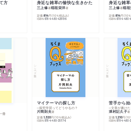
て方
身近な雑草の愉快な生きかた
身近な雑草
三上修
稲垣栄洋
三上修
稲垣
著
著
著
定価:
円
（10％税込み）
定価:
円
（10
814
814
ISBN:
ISBN:
978-4-480-42819-6
978-4-480-
シリーズ・全集
シリーズ・全集
マイテーマの探し方
苦手から始
─探究学習ってどうやるの？
─文章が書けた
片岡則夫
津村記久子
著
著
一冊
定価:
円
（10％税込み）
定価:
円
（1
1,320
1,210
ISBN:
ISBN:
978-4-480-25117-6
978-4-480-2