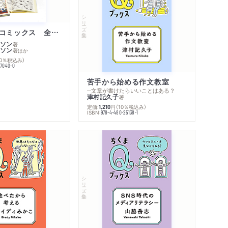
著作者プロフィール
コンテンツリンク
シリーズ・全集
シリーズ・関連本
感想をおくる
ムーミン・コミックス 全１４巻セット
ソン
著
ソン
著
ほか
10％税込み）
77040-0
苦手から始める作文教室
─文章が書けたらいいことはある？
津村記久子
著
定価:
円
（10％税込み）
1,210
ISBN:
978-4-480-25138-1
シリーズ・全集