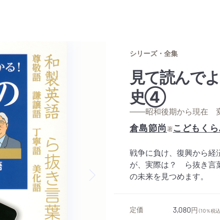
シリーズ・全集
見て読んでよ
史④
——昭和後期から現在 
倉島節尚
こどもくら
著
戦争に負け、復興から経
が、実際は？ ら抜き言
の未来を見つめます。
Next slide
定価
3,080
円
（10％税込