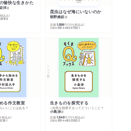
の愉快な生きかた
栄洋
著
昆虫はなぜ海にいないのか
％税込み）
朝野維起
著
42819-6
定価:
円
（10％税込み）
1,056
ISBN:
978-4-480-07756-1
シリーズ・全集
める作文教室
生きものを探究する
らいいことはある？
─自然を観察するってどういうこと？
小島渉
著
0％税込み）
定価:
円
（10％税込み）
1,540
ISBN:
5138-1
978-4-480-25163-3