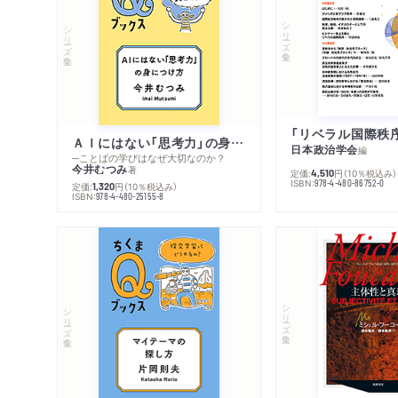
シリーズ・全集
シリーズ・全集
ＡＩにはない「思考力」の身につけ方
日本政治学会
編
─ことばの学びはなぜ大切なのか？
今井むつみ
著
定価:
円
（10％税込み）
4,510
ISBN:
978-4-480-86752-0
定価:
円
（10％税込み）
1,320
ISBN:
978-4-480-25155-8
シリーズ・全集
シリーズ・全集