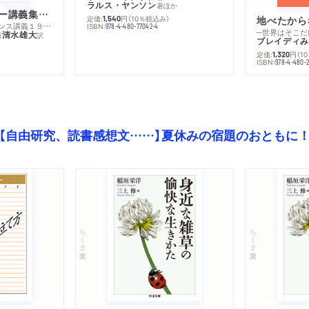
ラルス・ヤンソン
著
ほか
ミシェル・フーコー講義集成１０ 主体性と真理
定価:
円
（10％税込み）
地べたから
1,540
─コレージュ・ド・フランス講義１９８０－１９８１年度
ISBN:
978-4-480-77042-4
─世界はそこだ
清水雄大
著
訳
ブレイディみ
定価:
円
（1
1,320
）
ISBN:
978-4-480-2
【自由研究、読書感想文……】夏休みの宿題のおともに
ちくま文庫
ちくま文庫