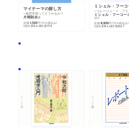
マイテーマの探し方
─探究学習ってどうやるの？
ミシェル・フーコー
片岡則夫
著
ほか
定価:
円
（10％税込み）
1,320
定価:
円
（10％税込み
6,930
ISBN:
978-4-480-25117-6
ISBN:
978-4-480-79050-7
ちくま文庫
ちくま学芸文庫