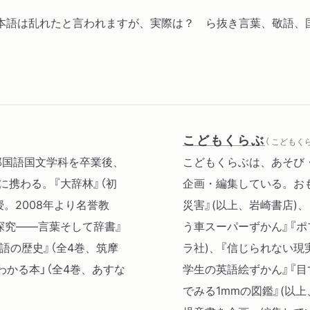
本語は乱れたと言われますが、実際は？ ら抜き言葉、敬語、
こどもくらぶ
（ こどもくら
学部国語国文学科を卒業後、
こどもくらぶは、あそび
に携わる。『大辞林』（初
企画・編集している。おも
授。2008年より名誉教
災害』(以上、岩崎書店)
探究――言葉そして辞書』
う車スーパーずかん』『ポプ
本語の歴史』（全4巻、筑摩
ラ社)、『信じられない現
わかる本」（全4巻、あすな
学生の英語絵ずかん』『目
でみる1mmの図鑑』(以