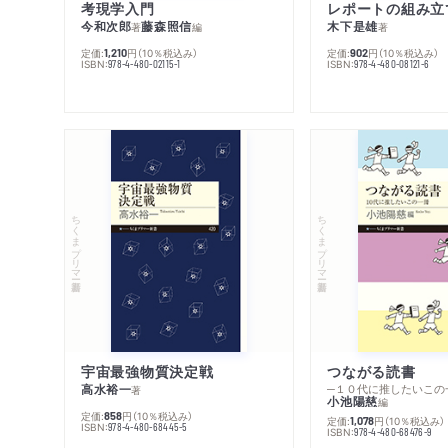
考現学入門
レポートの組み立
今和次郎
藤森照信
木下是雄
著
編
著
定価:
円
（10％税込み）
定価:
円
（10％税込み）
1,210
902
ISBN:
ISBN:
978-4-480-02115-1
978-4-480-08121-6
ちくまプリマー新書
ちくまプリマー新書
宇宙最強物質決定戦
つながる読書
高水裕一
─１０代に推したいこの
著
小池陽慈
編
定価:
円
（10％税込み）
858
定価:
円
（10％税込み）
1,078
ISBN:
978-4-480-68445-5
ISBN:
978-4-480-68476-9