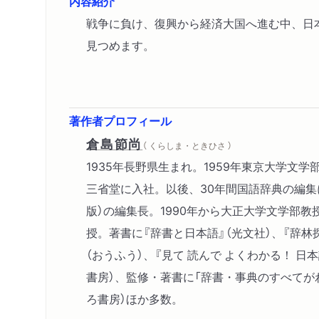
内容紹介
戦争に負け、復興から経済大国へ進む中、日
見つめます。
著作者プロフィール
倉島節尚
（ くらしま・ときひさ ）
1935年長野県生まれ。1959年東京大学文
三省堂に入社。以後、30年間国語辞典の編集
版）の編集長。1990年から大正大学文学部教
授。著書に『辞書と日本語』（光文社）、『辞林
（おうふう）、『見て 読んで よくわかる！ 日
書房）、監修・著書に「辞書・事典のすべてが
ろ書房）ほか多数。