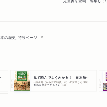
児童書を企画、編集して
日本の歴史」特設ページ
日本語の歴史①
見て読んでよくわかる！ 日本語の歴史②
シリーズ・全集
シリーズ・全集
ら平安時代 書きのこされた古代の日本語
─鎌倉時代から江戸時代 武士の言葉から庶民の言葉へ
倉島節尚
こどもくらぶ
著
編
語の歴史セット