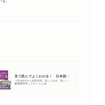
いる。
見て読んでよくわかる！ 日本語の歴史③
─明治時代から昭和前期 新しい社会、新しい日本語
倉島節尚
こどもくらぶ
著
編