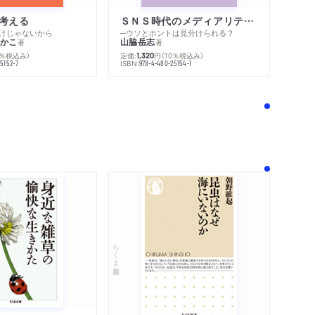
考える
ＳＮＳ時代のメディアリテラシー
けじゃないから
─ウソとホントは見分けられる？
かこ
山脇岳志
著
著
0％税込み）
定価:
円
（10％税込み）
1,320
ISBN:
5152-7
978-4-480-25154-1
！
ちくま新書