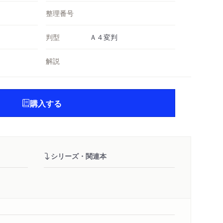
整理番号
判型
Ａ４変判
解説
購入する
シリーズ・関連本