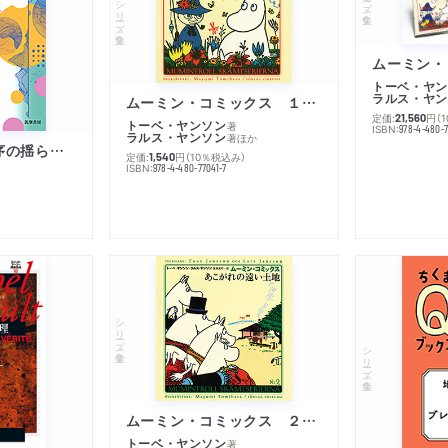
シリーズ・全集
トーベ・ヤン
ラルス・ヤン
ムーミン・コミックス １ 黄金のしっぽ
定価:
円
（
21,560
トーベ・ヤンソン
著
ISBN:
978-4-480-
ラルス・ヤンソン
著
ほか
「リベラル国際秩序の揺らぎ」再考 年報政治学２０２６‐Ⅰ
定価:
円
（10％税込み）
1,540
ISBN:
978-4-480-77041-7
シリーズ・全集
シリーズ・全集
ムーミン・コミックス ２ あこがれの遠い土地
トーベ・ヤンソン
著