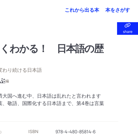
これから出る本
本をさがす
share
share
くわかる！ 日本語の歴
変わり続ける日本語
ぶ
編
済大国へ進む中、日本語は乱れたと言われます
葉、敬語、国際化する日本語まで、第4巻は言葉
ISBN
978-4-480-85814-6
）