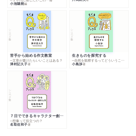
小池陽慈
編
シリーズ・全集
シリーズ・全集
苦手から始める作文教室
生きものを探究する
─文章が書けたらいいことはある？
─自然を観察するってどういうこと？
津村記久子
小島渉
著
著
シリーズ・全集
７日でできるキャラクター創作入門
─想像って役立つの？
名取佐和子
著