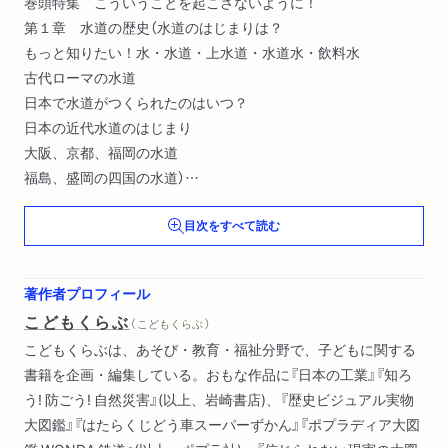
巻頭特集 こういうことを起こさないように！
第１章 水道の歴史（水道のはじまりは？
もっと知りたい！水・水道・上水道・水道水・飲料水
古代ローマの水道
日本で水道がつくられたのはいつ？
日本の近代水道のはじまり
大阪、京都、福岡の水道
福島、盛岡の四国の水道）
第２章 現在の水道（水不足をさけるために
目次をすべて読む
水をつくっているのはだれ？
もっと知りたい！さらに安全で、さらにおいしく
水を安全にたもつには）
著作者プロフィール
第３章 水道のいまと未来（上水道のあるくらしを守るには
こどもくらぶ
（ こどもくらぶ ）
次の世代につなげるために
こどもくらぶは、あそび・教育・福祉分野で、子どもに関する
もっと知りたい！水道局がおこなう復旧事業
書籍を企画・編集している。おもな作品に『日本の工業』『知ろ
写真で見る３．１１の復旧工事）
う! 防ごう! 自然災害』(以上、岩崎書店)、『歴史ビジュアル実物
大図鑑』『はたらくじどう車スーパーずかん』『ポプラディア大図