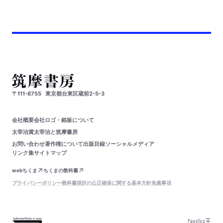
〒111-8755
東京都台東区蔵前2-5-3
会社概要
会社ロゴ・銘板について
太宰治賞
太宰治と筑摩書房
お問い合わせ
著作権について
出版目録
ソーシャルメディア
リンク集
サイトマップ
webちくま
ちくまの教科書
プライバシーポリシー
教科書採択の公正確保に関する基本方針
免責事項
PageTop