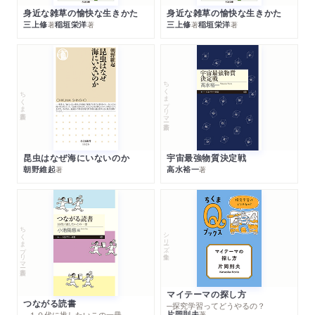
身近な雑草の愉快な生きかた
身近な雑草の愉快な生きかた
三上修
稲垣栄洋
三上修
稲垣栄洋
著
著
著
著
ちくまプリマー新書
ちくま新書
昆虫はなぜ海にいないのか
宇宙最強物質決定戦
朝野維起
高水裕一
著
著
ちくまプリマー新書
シリーズ・全集
マイテーマの探し方
つながる読書
─探究学習ってどうやるの？
片岡則夫
著
─１０代に推したいこの一冊