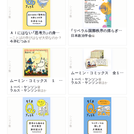
シリーズ・全集
シリーズ・全集
「リベラル国際秩序の揺らぎ」再考 年報政治学２０２６‐Ⅰ
ＡＩにはない「思考力」の身につけ方
日本政治学会
編
─ことばの学びはなぜ大切なのか？
今井むつみ
著
シリーズ・全集
シリーズ・全集
ムーミン・コミックス 全１４巻セット
トーベ・ヤンソン
著
ムーミン・コミックス １ 黄金のしっぽ
ラルス・ヤンソン
著
ほか
トーベ・ヤンソン
著
ラルス・ヤンソン
著
ほか
シリーズ・全集
シリーズ・全集