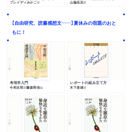
ブレイディみかこ
山脇岳志
著
著
【自由研究、読書感想文……】夏休みの宿題のおと
もに！
ちくま文庫
ちくま学芸文庫
考現学入門
レポートの組み立て方
今和次郎
藤森照信
木下是雄
著
編
著
ちくま文庫
ちくま文庫