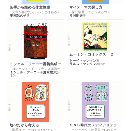
苦手から始める作文教室
マイテーマの探し方
─文章が書けたらいいことはある？
─探究学習ってどうやるの？
津村記久子
片岡則夫
著
著
シリーズ・全集
シリーズ・全集
ムーミン・コミックス ２ あこがれの遠い土地
トーベ・ヤンソン
著
ミシェル・フーコー講義集成１０ 主体性と真理
ラルス・ヤンソン
著
ほか
─コレージュ・ド・フランス講義１９８０－１９８１年度
ミシェル・フーコー
清水雄大
著
訳
ほか
シリーズ・全集
シリーズ・全集
地べたから考える
ＳＮＳ時代のメディアリテラシー
─世界はそこだけじゃないから
─ウソとホントは見分けられる？