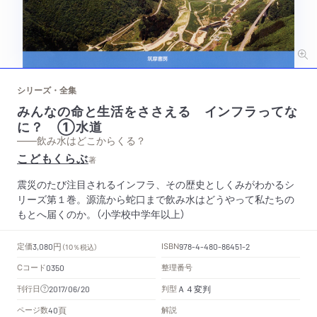
シリーズ・全集
みんなの命と生活をささえる インフラってな
に？ ①水道
——飲み水はどこからくる？
こどもくらぶ
著
震災のたび注目されるインフラ、その歴史としくみがわかるシ
リーズ第１巻。源流から蛇口まで飲み水はどうやって私たちの
もとへ届くのか。（小学校中学年以上）
円
定価
ISBN
3,080
（10％税込）
978-4-480-86451-2
Cコード
整理番号
0350
Ａ４変判
刊行日
判型
2017/06/20
頁
ページ数
解説
40