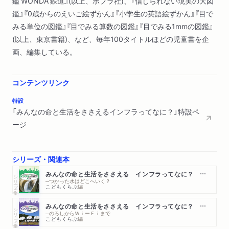
鑑 WONDA 鉄道』(以上、ポプラ社)、『信じられない現実の大図
鑑』『0歳からのえいご絵ずかん』『小学生の英語絵ずかん』『目で
みる単位の図鑑』『目でみる算数の図鑑』『目でみる1mmの図鑑』
(以上、東京書籍)、など、毎年100タイトルほどの児童書を企
画、編集している。
コンテンツリンク
特設
「みんなの命と生活をささえるインフラってなに？」特設ペ
ージ
シリーズ・関連本
みんなの命と生活をささえる インフラってなに？ ②下水
シリーズ・全集
─つかった水はどこへいく？
こどもくらぶ
編
みんなの命と生活をささえる インフラってなに？ ③通信
シリーズ・全集
─のろしからＷｉーＦｉまで
こどもくらぶ
編