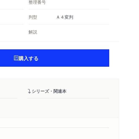
整理番号
判型
Ａ４変判
解説
購入する
シリーズ・関連本