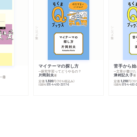
シリーズ・全集
シリーズ・全集
マイテーマの探し方
苦手から始
─探究学習ってどうやるの？
─文章が書けた
片岡則夫
津村記久子
著
著
一冊
定価:
円
（10％税込み）
定価:
円
（1
1,320
1,210
ISBN:
ISBN:
978-4-480-25117-6
978-4-480-2