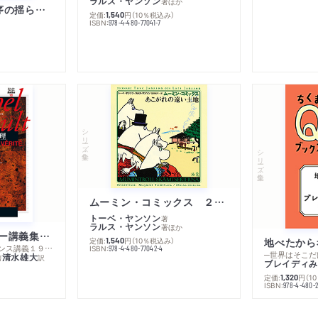
ラルス・ヤンソン
著
ほか
「リベラル国際秩序の揺らぎ」再考 年報政治学２０２６‐Ⅰ
定価:
円
（10％税込み）
1,540
ISBN:
978-4-480-77041-7
シリーズ・全集
シリーズ・全集
ムーミン・コミックス ２ あこがれの遠い土地
トーベ・ヤンソン
著
ラルス・ヤンソン
著
ほか
ミシェル・フーコー講義集成１０ 主体性と真理
定価:
円
（10％税込み）
地べたから
1,540
─コレージュ・ド・フランス講義１９８０－１９８１年度
ISBN:
978-4-480-77042-4
─世界はそこだ
清水雄大
著
訳
ブレイディみ
定価:
円
（1
1,320
）
ISBN:
978-4-480-2