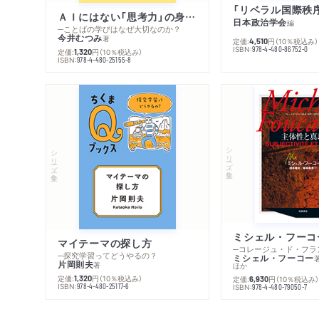
ＡＩにはない「思考力」の身につけ方
日本政治学会
編
─ことばの学びはなぜ大切なのか？
今井むつみ
著
定価:
円
（10％税込み）
4,510
ISBN:
978-4-480-86752-0
定価:
円
（10％税込み）
1,320
ISBN:
978-4-480-25155-8
シリーズ・全集
シリーズ・全集
マイテーマの探し方
─探究学習ってどうやるの？
ミシェル・フーコー
片岡則夫
著
ほか
定価:
円
（10％税込み）
1,320
定価:
円
（10％税込み
6,930
ISBN:
978-4-480-25117-6
ISBN:
978-4-480-79050-7