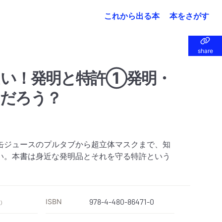
これから出る本
本をさがす
share
share
たい！発明と特許①発明・
んだろう？
缶ジュースのプルタブから超立体マスクまで、知
い。本書は身近な発明品とそれを守る特許という
ISBN
978-4-480-86471-0
）