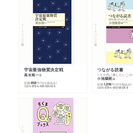
ちくまプリマー新書
ちくまプリマー新書
宇宙最強物質決定戦
つながる読書
高水裕一
─１０代に推したいこの
著
小池陽慈
編
定価:
円
（10％税込み）
858
定価:
円
（10％税込み）
1,078
ISBN:
978-4-480-68445-5
ISBN:
978-4-480-68476-9
シリーズ・全集