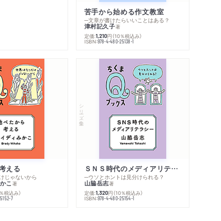
著作者プロフィール
シリーズ・関連本
苦手から始める作文教室
感想をおくる
─文章が書けたらいいことはある？
津村記久子
著
定価:
円
（10％税込み）
1,210
ISBN:
978-4-480-25138-1
シリーズ・全集
考える
ＳＮＳ時代のメディアリテラシー
けじゃないから
─ウソとホントは見分けられる？
かこ
山脇岳志
著
著
0％税込み）
定価:
円
（10％税込み）
1,320
ISBN:
5152-7
978-4-480-25154-1