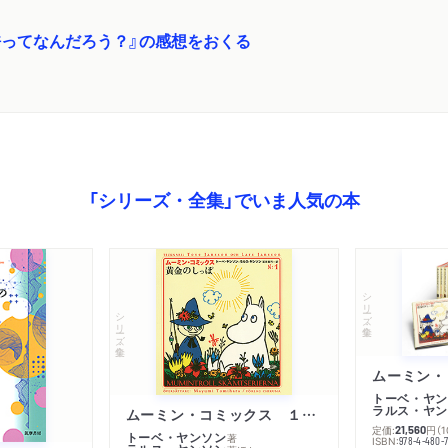
ってなんだろう？』の感想をおくる
「シリーズ・全集」でいま人気の本
シリーズ・全集
シリーズ・全集
トーベ・ヤン
ラルス・ヤン
ムーミン・コミックス １ 黄金のしっぽ
定価:
円
（
21,560
トーベ・ヤンソン
著
ISBN:
978-4-480-