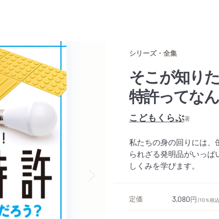
シリーズ・全集
そこが知り
特許ってな
こどもくらぶ
著
私たちの身の回りには、
られざる発明品がいっぱ
しくみを学びます。
Next slide
定価
3,080
円
（10％税込