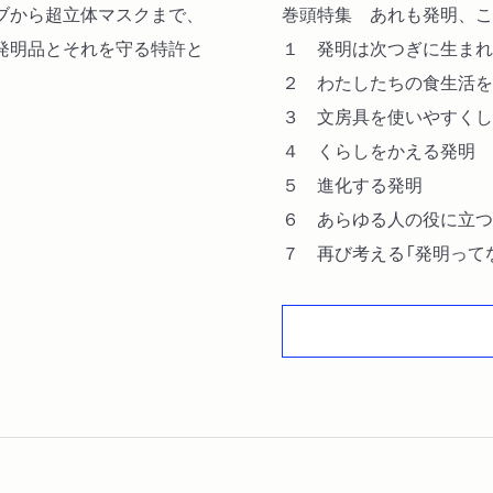
ブから超立体マスクまで、
巻頭特集 あれも発明、こ
発明品とそれを守る特許と
１ 発明は次つぎに生まれ
２ わたしたちの食生活を
３ 文房具を使いやすくし
４ くらしをかえる発明
５ 進化する発明
６ あらゆる人の役に立つ
７ 再び考える「発明って