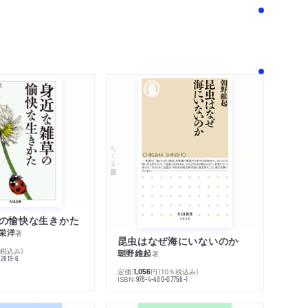
！
ちくま新書
の愉快な生きかた
栄洋
著
昆虫はなぜ海にいないのか
％税込み）
朝野維起
著
42819-6
定価:
円
（10％税込み）
1,056
ISBN:
978-4-480-07756-1