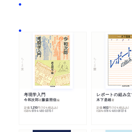
ちくま文庫
ちくま学芸文庫
考現学入門
レポートの組み立
今和次郎
藤森照信
木下是雄
著
編
著
定価:
円
（10％税込み）
定価:
円
（10％税込み）
1,210
902
ISBN:
ISBN:
978-4-480-02115-1
978-4-480-08121-6