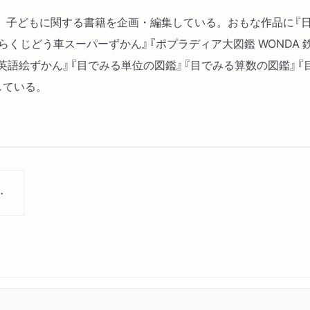
子どもに関する書籍を企画・編集している。おもな作品に『日本の
らくじどう車スーパーずかん』『ポプラディア大図鑑 WONDA 
英語絵ずかん』『目でみる単位の図鑑』『目でみる算数の図鑑』『目
している。
許２冊セット