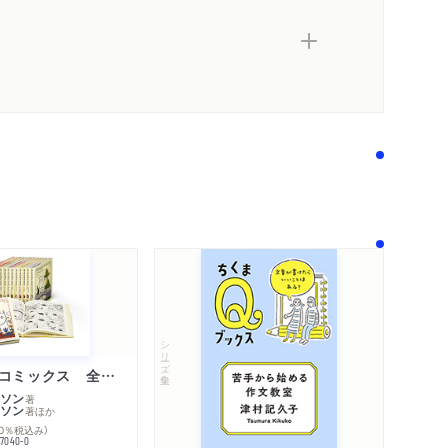
シリーズ・全集
ムーミン・コミックス 全１４巻セット
ソン
著
ソン
著
ほか
10％税込み）
内容紹介・目次
77040-0