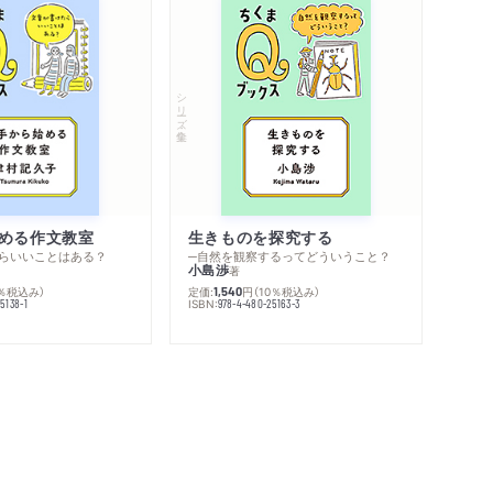
シリーズ・全集
める作文教室
生きものを探究する
らいいことはある？
─自然を観察するってどういうこと？
小島渉
著
0％税込み）
定価:
円
（10％税込み）
1,540
ISBN:
5138-1
978-4-480-25163-3