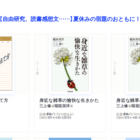
【自由研究、読書感想文……】夏休みの宿題のおともに
ちくま文庫
ちくま文庫
て方
身近な雑草の愉快な生きかた
身近な雑草
三上修
稲垣栄洋
三上修
稲垣
著
著
著
定価:
円
（10％税込み）
定価:
円
（10
814
814
ISBN:
ISBN:
978-4-480-42819-6
978-4-480-