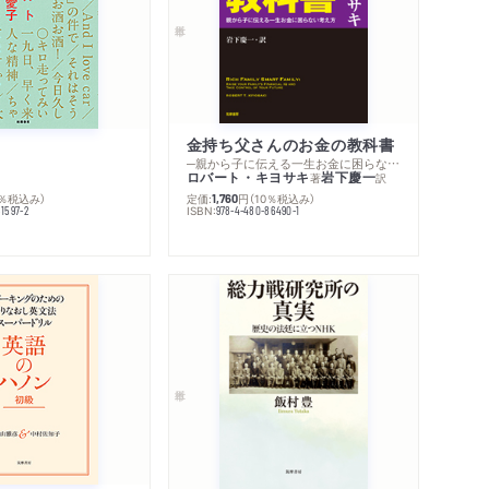
著作者プロフィール
コメント
感想をおくる
金持ち父さんのお金の教科書
─親から子に伝える一生お金に困らない考え方
ロバート・キヨサキ
岩下慶一
著
訳
定価:
円
（10％税込み）
0％税込み）
1,760
ISBN:
978-4-480-86490-1
1597-2