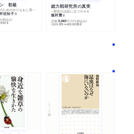
ン 初級
総力戦研究所の真実
─スピーキングのためのやりなおし英文法スーパードリル
─歴史の法廷に立つＮＨＫ
村佐知子
著
飯村豊
著
0％税込み）
定価:
円
（10％税込み）
3,080
81582-8
ISBN:
978-4-480-86139-9
！
ちくま新書