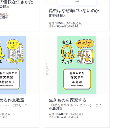
の愉快な生きかた
栄洋
著
昆虫はなぜ海にいないのか
％税込み）
朝野維起
著
42819-6
定価:
円
（10％税込み）
1,056
ISBN:
978-4-480-07756-1
シリーズ・全集
める作文教室
生きものを探究する
らいいことはある？
─自然を観察するってどういうこと？
小島渉
著
0％税込み）
定価:
円
（10％税込み）
1,540
ISBN:
5138-1
978-4-480-25163-3