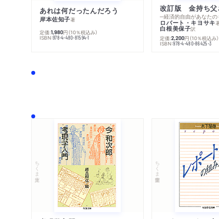
あれは何だったんだろう
─経済的自由があなたの
岸本佐知子
著
ロバート・キヨサキ
白根美保子
訳
定価:
円
（10％税込み）
1,980
ISBN:
定価:
円
（10％税込み
978-4-480-81594-1
2,200
ISBN:
978-4-480-86425-3
ちくま文庫
ちくま学芸文庫