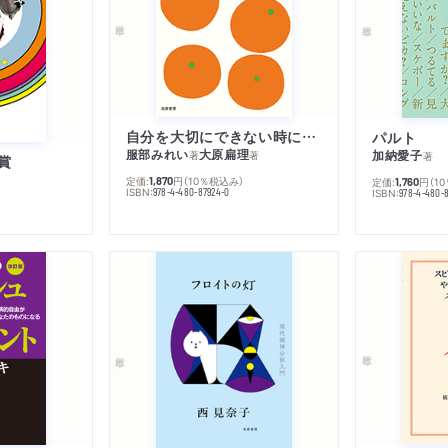
自分を大切にできない時に読む本
パルト
服部みれい
大原扁理
加納愛子
著
著
著
賞
定価:
円
（10％税込み）
1,870
定価:
円
（1
1,760
ISBN:
978-4-480-87924-0
ISBN:
978-4-480-8