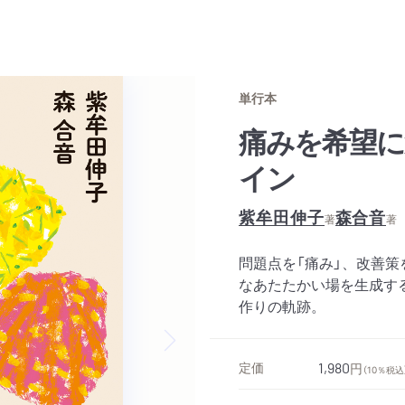
単行本
痛みを希望
イン
紫牟田伸子
森合音
著
著
問題点を「痛み」、改善策
なあたたかい場を生成す
作りの軌跡。
Next slide
定価
1,980
円
（10％税込