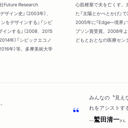
re Research
心筋梗塞で夫を亡くす。
本デザイン史』（2003年）、
た『太陽とかべとかげ』で
ンをデザインする』『シビ
2005年に「Edge―
ンする』（2008、2015
プソン賞受賞。2008年
014年）『シビックエコノ
どもとおとなの医療セン
016年）等。多摩美術大学
みんなの〝見え
例。
れをアシストす
鷲田清一
──
さん