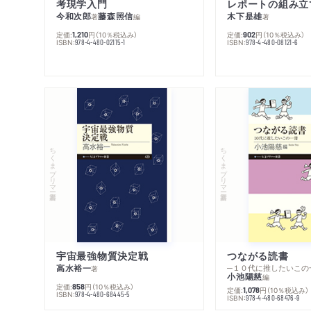
考現学入門
レポートの組み立
今和次郎
藤森照信
木下是雄
著
編
著
定価:
円
（10％税込み）
定価:
円
（10％税込み）
1,210
902
ISBN:
ISBN:
978-4-480-02115-1
978-4-480-08121-6
ちくまプリマー新書
ちくまプリマー新書
宇宙最強物質決定戦
つながる読書
高水裕一
─１０代に推したいこの
著
小池陽慈
編
定価:
円
（10％税込み）
858
定価:
円
（10％税込み）
1,078
ISBN:
978-4-480-68445-5
ISBN:
978-4-480-68476-9