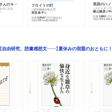
英語のハノ
改訂版 金持ち父さんのキャッシュフロー・クワドラント
フロイトの灯
ものになる
─現代精神分析入門
横山雅彦
中
著
著
西見奈子
著
定価:
円
（1
1,980
定価:
円
（10％税込み）
2,640
ISBN:
978-4-480-
）
ISBN:
978-4-480-84336-4
【自由研究、読書感想文……】夏休みの宿題のおともに
ちくま文庫
ちくま文庫