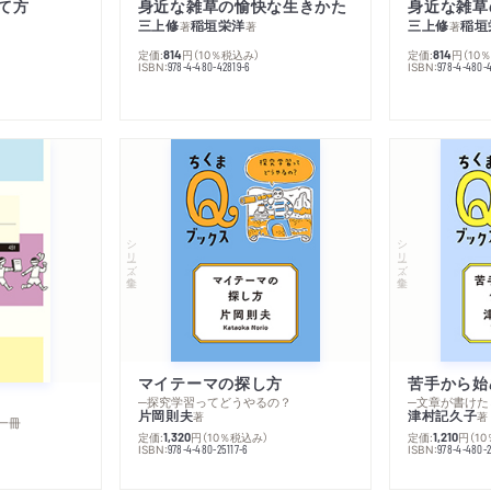
て方
身近な雑草の愉快な生きかた
身近な雑草
三上修
稲垣栄洋
三上修
稲垣
著
著
著
定価:
円
（10％税込み）
定価:
円
（10
814
814
ISBN:
ISBN:
978-4-480-42819-6
978-4-480-
シリーズ・全集
シリーズ・全集
マイテーマの探し方
苦手から始
─探究学習ってどうやるの？
─文章が書けた
片岡則夫
津村記久子
著
著
一冊
定価:
円
（10％税込み）
定価:
円
（1
1,320
1,210
ISBN:
ISBN:
978-4-480-25117-6
978-4-480-2