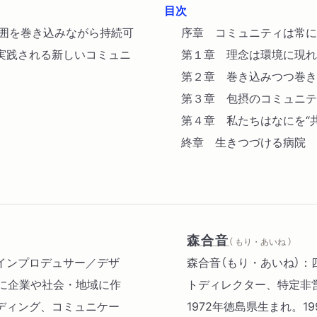
目次
周囲を巻き込みながら持続可
序章 コミュニティは常に
実践される新しいコミュニ
第１章 理念は環境に現れ
第２章 巻き込みつつ巻き
第３章 包摂のコミュニテ
第４章 私たちはなにを“
終章 生きつづける病院
森合音
（ もり・あいね ）
インプロデュサー／デザ
森合音（もり・あいね）
に企業や社会・地域に作
トディレクター、特定非
ディング、コミュニケー
1972年徳島県生まれ。1