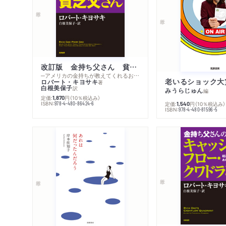
改訂版 金持ち父さん 貧乏父さん
─アメリカの金持ちが教えてくれるお金の哲学
老いるショック大
ロバート・キヨサキ
著
白根美保子
訳
みうらじゅん
編
定価:
円
（10％税込み）
1,870
ISBN:
978-4-480-86424-6
定価:
円
（10％税込み）
1,540
ISBN:
978-4-480-81596-5