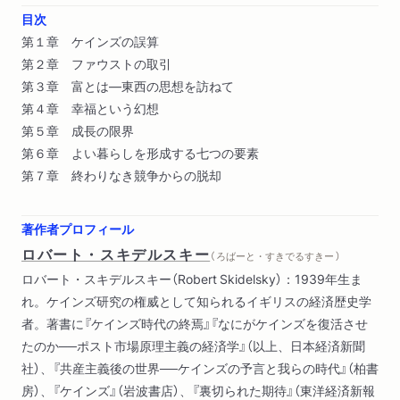
目次
第１章 ケインズの誤算
第２章 ファウストの取引
第３章 富とは―東西の思想を訪ねて
第４章 幸福という幻想
第５章 成長の限界
第６章 よい暮らしを形成する七つの要素
第７章 終わりなき競争からの脱却
著作者プロフィール
ロバート・スキデルスキー
（ ろばーと・すきでるすきー ）
ロバート・スキデルスキー（Robert Skidelsky）：1939年生ま
れ。ケインズ研究の権威として知られるイギリスの経済歴史学
者。著書に『ケインズ時代の終焉』『なにがケインズを復活させ
たのか──ポスト市場原理主義の経済学』（以上、日本経済新聞
社）、『共産主義後の世界──ケインズの予言と我らの時代』（柏書
房）、『ケインズ』（岩波書店）、『裏切られた期待』（東洋経済新報