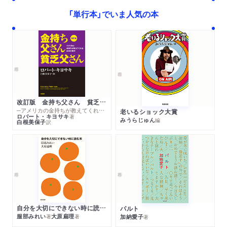
「単行本」でいま人気の本
改訂版 金持ち父さん 貧乏父さん
─アメリカの金持ちが教えてくれるお金の哲学
老いるショック大賞
ロバート・キヨサキ
著
みうらじゅん
編
白根美保子
訳
自分を大切にできない時に読む本
パルト
服部みれい
大原扁理
加納愛子
著
著
著