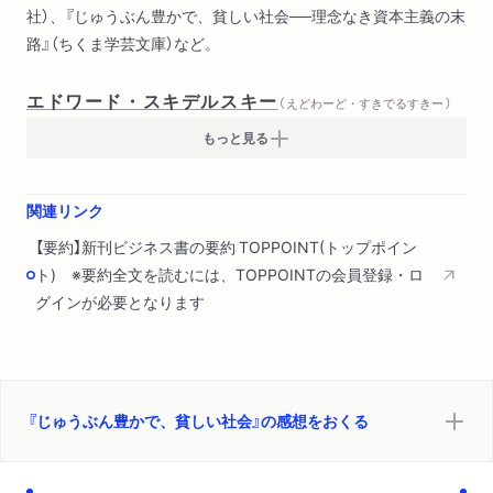
社）、『じゅうぶん豊かで、貧しい社会──理念なき資本主義の末
路』（ちくま学芸文庫）など。
エドワード・スキデルスキー
（ えどわーど・すきでるすきー ）
もっと見る
関連リンク
【要約】新刊ビジネス書の要約 TOPPOINT(トップポイン
ト) ※要約全文を読むには、TOPPOINTの会員登録・ロ
グインが必要となります
『じゅうぶん豊かで、貧しい社会』の感想をおくる