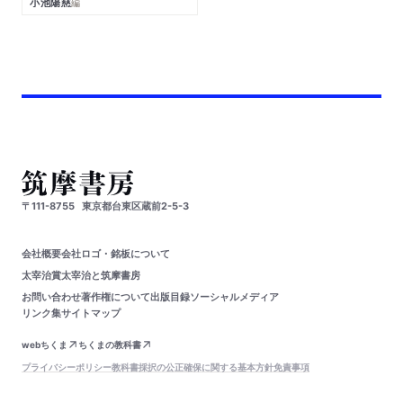
小池陽慈
編
〒111-8755
東京都台東区蔵前2-5-3
会社概要
会社ロゴ・銘板について
太宰治賞
太宰治と筑摩書房
お問い合わせ
著作権について
出版目録
ソーシャルメディア
リンク集
サイトマップ
webちくま
ちくまの教科書
プライバシーポリシー
教科書採択の公正確保に関する基本方針
免責事項