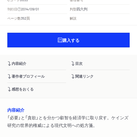
四六判
刊行日
判型
2014/09/01
頁
ページ数
解説
352
購入する
内容紹介
目次
著作者プロフィール
関連リンク
感想をおくる
内容紹介
「必要」と「貪欲」とを分かつ叡智を経済学に取り戻す。ケインズ
研究の世界的権威による現代文明への処方箋。