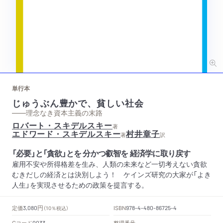
単行本
じゅうぶん豊かで、貧しい社会
——理念なき資本主義の末路
ロバート・スキデルスキー
著
エドワード・スキデルスキー
村井章子
著
訳
「必要」と「貪欲」とを 分かつ叡智を 経済学に取り戻す
雇用不安や所得格差を生み、人類の未来など一切考えない貪欲
むきだしの経済とは決別しよう！ ケインズ研究の大家が「よき
人生」を実現させるための政策を提言する。
円
定価
ISBN
3,080
（10％税込）
978-4-480-86725-4
Cコード
整理番号
0033