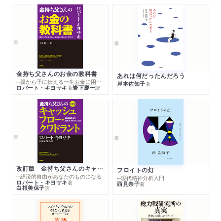
金持ち父さんのお金の教科書
あれは何だったんだろう
─親から子に伝える一生お金に困らない考え方
岸本佐知子
著
ロバート・キヨサキ
岩下慶一
著
訳
改訂版 金持ち父さんのキャッシュフロー・クワドラント
フロイトの灯
─経済的自由があなたのものになる
─現代精神分析入門
ロバート・キヨサキ
著
西見奈子
著
白根美保子
訳