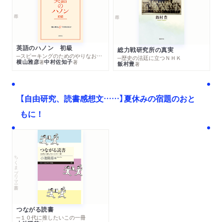
英語のハノン 初級
総力戦研究所の真実
─スピーキングのためのやりなおし英文法スーパードリル
─歴史の法廷に立つＮＨＫ
横山雅彦
中村佐知子
著
著
飯村豊
著
【自由研究、読書感想文……】夏休みの宿題のおと
もに！
ちくまプリマー新書
つながる読書
─１０代に推したいこの一冊