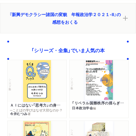
『新興デモクラシー諸国の変貌 年報政治学２０２１‐Ⅱ』の
感想をおくる
「シリーズ・全集」でいま人気の本
シリーズ・全集
シリーズ・全集
「リベラル国際秩序の揺らぎ」再考 年報政治学２０２６‐Ⅰ
ＡＩにはない「思考力」の身につけ方
日本政治学会
編
─ことばの学びはなぜ大切なのか？
今井むつみ
著
シリーズ・全集
シリーズ・全集