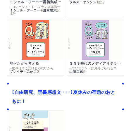
ミシェル・フーコー講義集成１０ 主体性と真理
ラルス・ヤンソン
著
ほか
─コレージュ・ド・フランス講義１９８０－１９８１年度
ミシェル・フーコー
清水雄大
著
訳
ほか
シリーズ・全集
シリーズ・全集
地べたから考える
ＳＮＳ時代のメディアリテラシー
─世界はそこだけじゃないから
─ウソとホントは見分けられる？
ブレイディみかこ
山脇岳志
著
著
【自由研究、読書感想文……】夏休みの宿題のおと
もに！