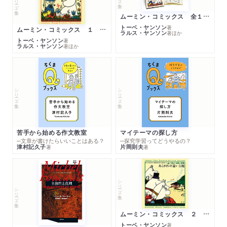
ムーミン・コミックス 全１４巻セット
トーベ・ヤンソン
著
ムーミン・コミックス １ 黄金のしっぽ
ラルス・ヤンソン
著
ほか
トーベ・ヤンソン
著
ラルス・ヤンソン
著
ほか
シリーズ・全集
シリーズ・全集
苦手から始める作文教室
マイテーマの探し方
─文章が書けたらいいことはある？
─探究学習ってどうやるの？
津村記久子
片岡則夫
著
著
シリーズ・全集
シリーズ・全集
ムーミン・コミックス ２ あこがれの遠い土地
トーベ・ヤンソン
著