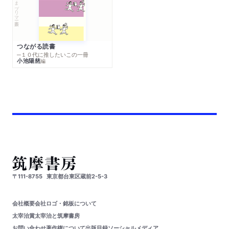
ちくまプリマー新書
つながる読書
─１０代に推したいこの一冊
小池陽慈
編
〒111-8755
東京都台東区蔵前2-5-3
会社概要
会社ロゴ・銘板について
太宰治賞
太宰治と筑摩書房
お問い合わせ
著作権について
出版目録
ソーシャルメディア