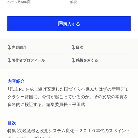
頁
ページ数
解説
496
購入する
内容紹介
目次
著作者プロフィール
感想をおくる
内容紹介
「民主化」を成し遂げ安定した国づくりへ進んだはずの新興デモ
クラシー諸国に、今何が起こっているのか。その変貌の本質を
多角的に検証する。編集委員長＝平田武
目次
特集（尖鋭危機と政党システム変化―２０１０年代のスペイン・