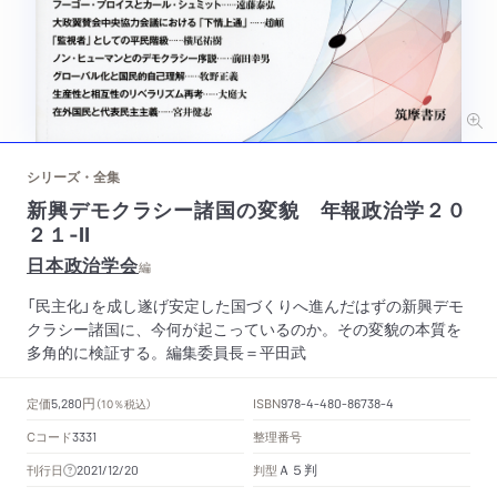
シリーズ・全集
新興デモクラシー諸国の変貌 年報政治学２０
２１‐Ⅱ
日本政治学会
編
「民主化」を成し遂げ安定した国づくりへ進んだはずの新興デモ
クラシー諸国に、今何が起こっているのか。その変貌の本質を
多角的に検証する。編集委員長＝平田武
円
定価
ISBN
5,280
（10％税込）
978-4-480-86738-4
Cコード
整理番号
3331
Ａ５判
刊行日
判型
2021/12/20