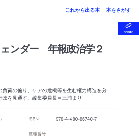
これから出る本
本をさがす
share
share
ェンダー 年報政治学２
の負荷の偏り、ケアの危機等を生む権力構造を分
行政を見通す。編集委員長＝三浦まり
ISBN
978-4-480-86740-7
）
整理番号