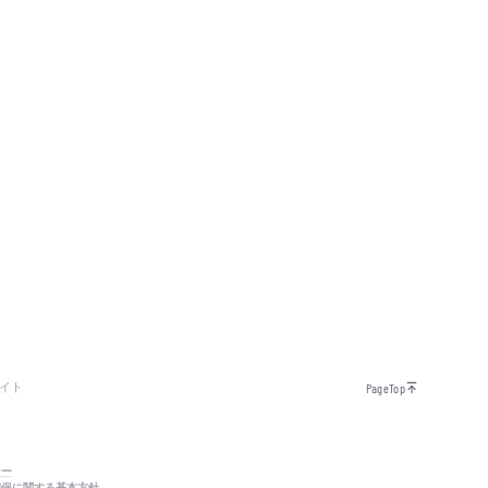
イト
PageTop
シー
確保に関する基本方針