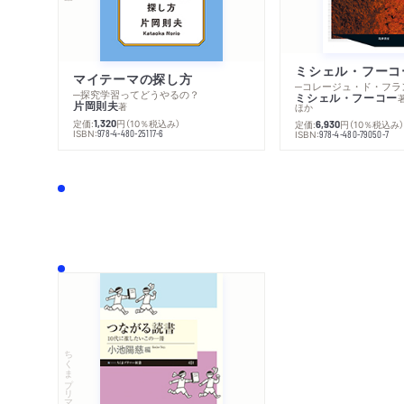
マイテーマの探し方
─探究学習ってどうやるの？
ミシェル・フーコー
片岡則夫
著
ほか
定価:
円
（10％税込み）
1,320
定価:
円
（10％税込み
6,930
ISBN:
978-4-480-25117-6
ISBN:
978-4-480-79050-7
ちくまプリマー新書