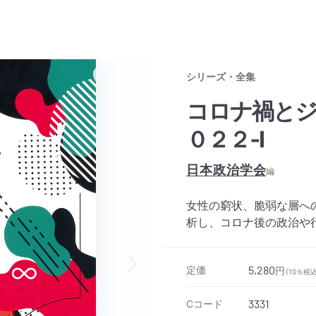
シリーズ・全集
コロナ禍とジ
０２２‐Ⅰ
日本政治学会
編
女性の窮状、脆弱な層へ
析し、コロナ後の政治や
定価
5,280
円
（10％税込
Next slide
Cコード
3331