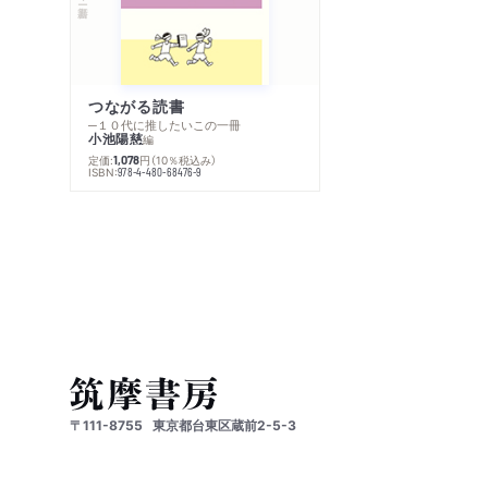
つながる読書
─１０代に推したいこの一冊
小池陽慈
編
定価:
円
（10％税込み）
1,078
ISBN:
978-4-480-68476-9
〒111-8755
東京都台東区蔵前2-5-3