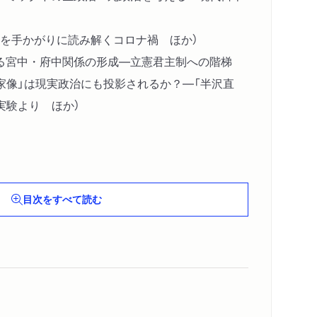
）を手かがりに読み解くコロナ禍 ほか）
る宮中・府中関係の形成―立憲君主制への階梯
家像」は現実政治にも投影されるか？―「半沢直
実験より ほか）
１年度日本政治学会総会・研究大会記録（訂正版）
目次をすべて読む