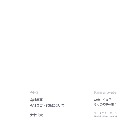
会社案内
筑摩書房の外部サ
webちくま
会社概要
ちくまの教科書
会社ロゴ・銘板について
プライバシーポリ
太宰治賞
教科書採択の公正