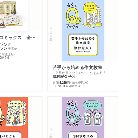
著作者プロフィール
感想をおくる
シリーズ・全集
ムーミン・コミックス 全１４巻セット
ソン
著
ソン
著
ほか
10％税込み）
77040-0
苦手から始める作文教室
─文章が書けたらいいことはある？
津村記久子
著
定価:
円
（10％税込み）
1,210
ISBN:
978-4-480-25138-1
シリーズ・全集