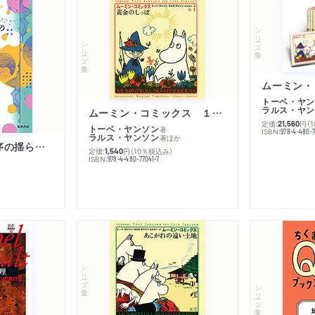
シリーズ・全集
シリーズ・全集
トーベ・ヤン
ラルス・ヤン
ムーミン・コミックス １ 黄金のしっぽ
定価:
円
（
21,560
トーベ・ヤンソン
著
ISBN:
978-4-480-
ラルス・ヤンソン
著
ほか
「リベラル国際秩序の揺らぎ」再考 年報政治学２０２６‐Ⅰ
定価:
円
（10％税込み）
1,540
ISBN:
978-4-480-77041-7
シリーズ・全集
シリーズ・全集