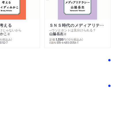
考える
ＳＮＳ時代のメディアリテラシー
けじゃないから
─ウソとホントは見分けられる？
かこ
山脇岳志
著
著
0％税込み）
定価:
円
（10％税込み）
1,320
ISBN:
5152-7
978-4-480-25154-1
！