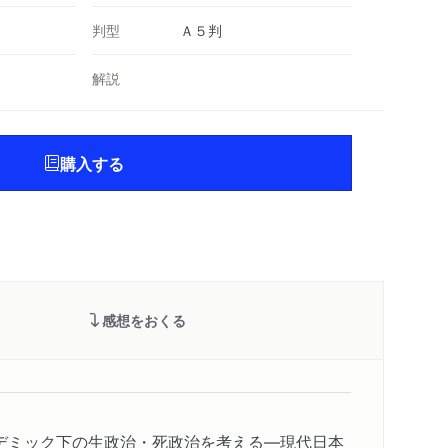
判型
Ａ５判
解説
購入する
感想をおくる
デミック下の生政治・死政治を考える―現代日本