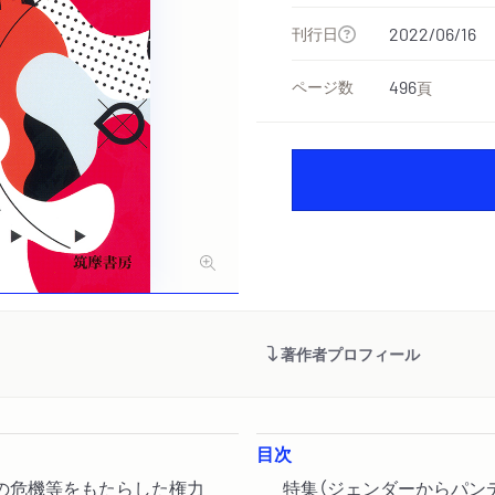
刊行日
2022/06/16
ページ数
496
頁
著作者プロフィール
目次
の危機等をもたらした権力
特集（ジェンダーからパン