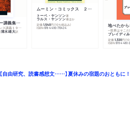
ムーミン・コミックス ２ あこがれの遠い土地
トーベ・ヤンソン
著
ラルス・ヤンソン
著
ほか
ミシェル・フーコー講義集成１０ 主体性と真理
定価:
円
（10％税込み）
地べたから
1,540
─コレージュ・ド・フランス講義１９８０－１９８１年度
ISBN:
978-4-480-77042-4
─世界はそこだ
清水雄大
著
訳
ブレイディみ
定価:
円
（1
1,320
）
ISBN:
978-4-480-2
【自由研究、読書感想文……】夏休みの宿題のおともに