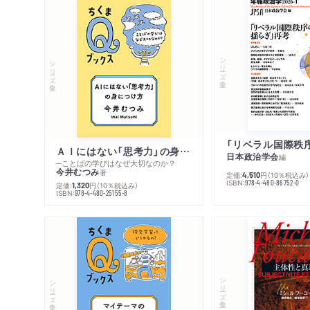
シリーズ・全集
シリーズ・全集
ＡＩにはない「思考力」の身につけ方
日本政治学会
編
─ことばの学びはなぜ大切なのか？
今井むつみ
著
定価:
円
（10％税込み）
4,510
ISBN:
978-4-480-86752-0
定価:
円
（10％税込み）
1,320
ISBN:
978-4-480-25155-8
シリーズ・全集
シリーズ・全集