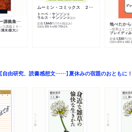
ムーミン・コミックス ２ あこがれの遠い土地
トーベ・ヤンソン
著
ラルス・ヤンソン
著
ほか
ミシェル・フーコー講義集成１０ 主体性と真理
定価:
円
（10％税込み）
地べたから
1,540
─コレージュ・ド・フランス講義１９８０－１９８１年度
ISBN:
978-4-480-77042-4
─世界はそこだ
清水雄大
著
訳
ブレイディみ
定価:
円
（1
1,320
）
ISBN:
978-4-480-2
【自由研究、読書感想文……】夏休みの宿題のおともに
ちくま文庫
ちくま文庫