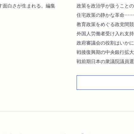
す面白さが生まれる。編集
政策を政治学が扱うことの
住宅政策の静かな革命……
教育政策をめぐる政党間競
外国人労働者受け入れ支持
政府審議会の役割はいかに
戦後復興期の中央銀行拡大
戦前期日本の衆議院議員選
係…安中
小俣杏香
◆公募論文
三王国戦争期イングランド
開……小島望