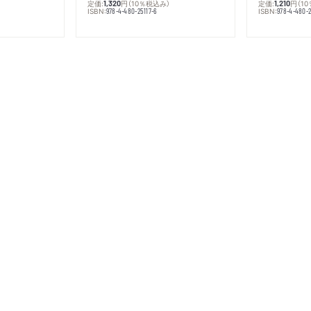
定価:
円
（10％税込み）
定価:
円
（1
1,320
1,210
ISBN:
ISBN:
978-4-480-25117-6
978-4-480-2