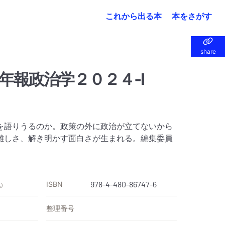
これから出る本
本をさがす
share
share
年報政治学２０２４‐Ⅰ
を語りうるのか。政策の外に政治が立てないから
難しさ、解き明かす面白さが生まれる。編集委員
ISBN
978-4-480-86747-6
）
整理番号