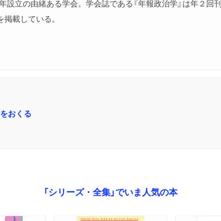
有権者は相乗り候補が嫌い
48年設立の由緒ある学会。学会誌である『年報政治学』は年２
国会における立法と政党政
を掲載している。
議会請願における政党接触
対外政策終了と非難回避の
ドイツでの信号機連立の成
権威主義は民主主義の対概
立ちすくむ「非支配として
想をおくる
「シリーズ・全集」でいま人気の本