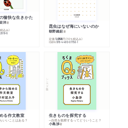
の愉快な生きかた
栄洋
著
昆虫はなぜ海にいないのか
％税込み）
朝野維起
著
42819-6
定価:
円
（10％税込み）
1,056
ISBN:
978-4-480-07756-1
シリーズ・全集
める作文教室
生きものを探究する
らいいことはある？
─自然を観察するってどういうこと？
小島渉
著