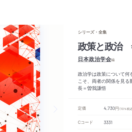
シリーズ・全集
政策と政治 
日本政治学会
編
政治学は政策について何
こそ、両者の関係を見る
長＝曽我謙悟
定価
4,730
円
（10％税込
Next slide
Cコード
3331