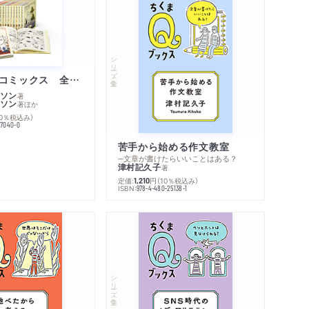
シリーズ・全集
ムーミン・コミックス 全１４巻セット
ソン
著
ソン
著
ほか
10％税込み）
77040-0
苦手から始める作文教室
─文章が書けたらいいことはある？
津村記久子
著
定価:
円
（10％税込み）
1,210
ISBN:
978-4-480-25138-1
内容紹介・目次
著作者プロフィール
感想をおくる
シリーズ・全集