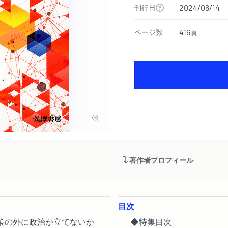
刊行日
2024/06/14
ページ数
416
頁
著作者プロフィール
目次
策の外に政治が立てないか
◆特集目次