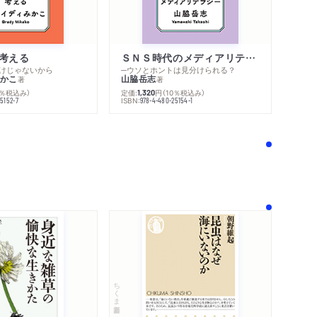
考える
ＳＮＳ時代のメディアリテラシー
けじゃないから
─ウソとホントは見分けられる？
かこ
山脇岳志
著
著
0％税込み）
定価:
円
（10％税込み）
1,320
ISBN:
5152-7
978-4-480-25154-1
！
ちくま新書