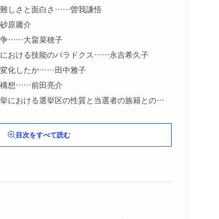
難しさと面白さ……曽我謙悟
砂原庸介
争……大畠菜穂子
における技能のパラドクス……永吉希久子
変化したか……田中雅子
構想……前田亮介
挙における選挙区の性質と当選者の族籍との関
進・
目次をすべて読む
・ニューズブックにおけるネイション概念の展