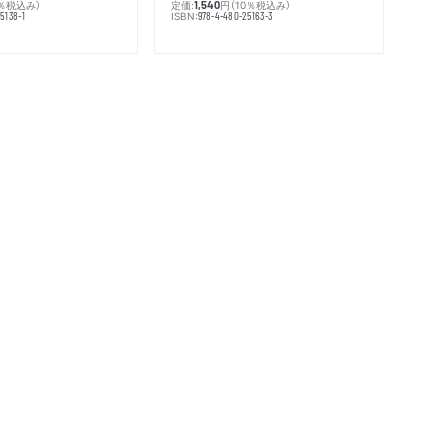
0％税込み）
定価:
円
（10％税込み）
1,540
ISBN:
5138-1
978-4-480-25163-3