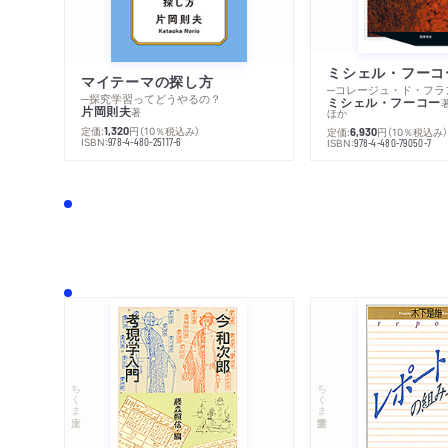
マイテーマの探し方
─探究学習ってどうやるの？
ミシェル・フーコー
片岡則夫
著
ほか
定価:
円
（10％税込み）
1,320
定価:
円
（10％税込み
6,930
ISBN:
978-4-480-25117-6
ISBN:
978-4-480-79050-7
ちくま文庫
ちくま学芸文庫