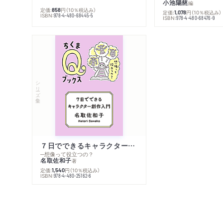
小池陽慈
編
定価:
円
（10％税込み）
858
定価:
円
（10％税込み）
1,078
ISBN:
978-4-480-68445-5
ISBN:
978-4-480-68476-9
シリーズ・全集
７日でできるキャラクター創作入門
─想像って役立つの？
名取佐和子
著
定価:
円
（10％税込み）
1,540
ISBN:
978-4-480-25162-6