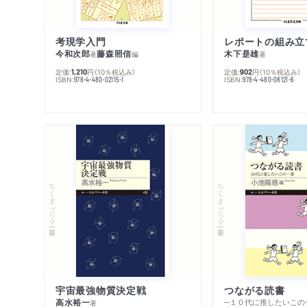
考現学入門
レポートの組み立
今和次郎
藤森照信
木下是雄
著
編
著
定価:
円
（10％税込み）
定価:
円
（10％税込み）
1,210
902
ISBN:
ISBN:
978-4-480-02115-1
978-4-480-08121-6
ちくまプリマー新書
ちくまプリマー新書
宇宙最強物質決定戦
つながる読書
高水裕一
─１０代に推したいこの
著