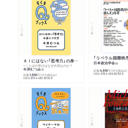
シリーズ・全集
シリーズ・全集
ＡＩにはない「思考力」の身につけ方
日本政治学会
編
─ことばの学びはなぜ大切なのか？
今井むつみ
著
定価:
円
（10％税込み）
4,510
ISBN:
978-4-480-86752-0
定価:
円
（10％税込み）
1,320
ISBN:
978-4-480-25155-8
シリーズ・全集
シリーズ・全集