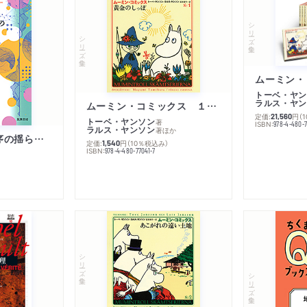
シリーズ・全集
シリーズ・全集
トーベ・ヤン
ラルス・ヤン
ムーミン・コミックス １ 黄金のしっぽ
定価:
円
（
21,560
トーベ・ヤンソン
著
ISBN:
978-4-480-
ラルス・ヤンソン
著
ほか
「リベラル国際秩序の揺らぎ」再考 年報政治学２０２６‐Ⅰ
定価:
円
（10％税込み）
1,540
ISBN:
978-4-480-77041-7
シリーズ・全集
シリーズ・全集