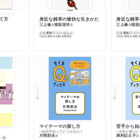
て方
身近な雑草の愉快な生きかた
身近な雑草
三上修
稲垣栄洋
三上修
稲垣
著
著
著
定価:
円
（10％税込み）
定価:
円
（10
814
814
ISBN:
ISBN:
978-4-480-42819-6
978-4-480-
シリーズ・全集
シリーズ・全集
マイテーマの探し方
苦手から始
─探究学習ってどうやるの？
─文章が書けた
片岡則夫
津村記久子
著
著
一冊