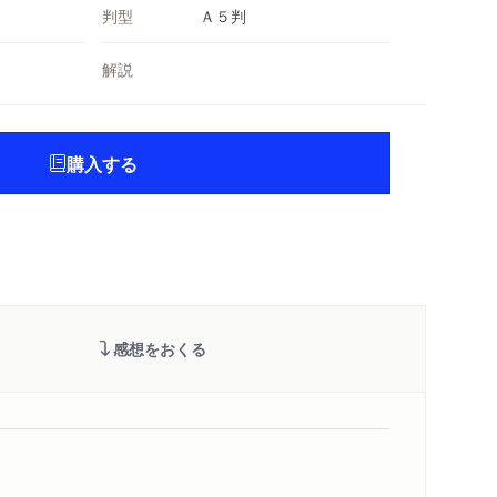
判型
Ａ５判
解説
購入する
感想をおくる