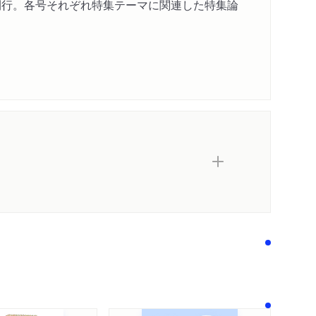
か？……築山宏樹
回刊行。各号それぞれ特集テーマに関連した特集論
治……井元拓斗
の規定要因……イ スミン
政治過程……中村長史
立……新川匠郎
念か？……武藤祥
の自由」……深谷舜