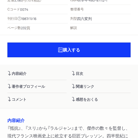
（10％税込）
Cコード
整理番号
0074
四六変判
刊行日
判型
1987/11/16
頁
ページ数
解説
232
購入する
内容紹介
目次
著作者プロフィール
関連リンク
コメント
感想をおくる
内容紹介
『抵抗』、『スリ』から『ラルジャン』まで、傑作の数々を監督し、
現代フランス映画史上に屹立する巨匠ブレッソン。四半世紀に