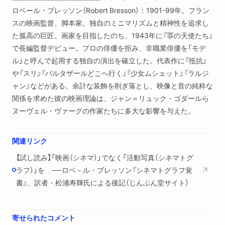
ロベール・ブレッソン（Robert Bresson）：1901-99年。フラン
スの映画監督、脚本家。独自のミニマリズムと精神性を追求し
た孤高の巨匠。画家を目指したのち、1943年に『罪の天使たち』
で長編監督デビュー。プロの俳優を拒み、非職業俳優を「モデ
ル」と呼んで起用する独自の演出を確立した。代表作に『抵抗』
や『スリ』『バルタザールどこへ行く』『少女ムシェット』『ラルジ
ャン』などがある。余計な装飾を削ぎ落とし、映像と音の純粋な
関係を求めた彼の映画理論は、ジャン＝リュック・ゴダールら
ヌーヴェル・ヴァーグの作家たちに多大な影響を与えた。
関連リンク
【試し読み】「映画（シネマ）」でなく「活動写真（シネマトグ
ラフ）」を ──ロベ－ル・ブレッソン『シネマトグラフ覚
書』、訳者・松浦寿輝氏による後記（じんぶん堂サイト）
寄せられたコメント