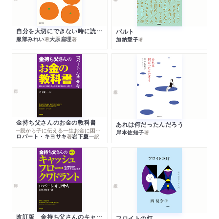
自分を大切にできない時に読む本
パルト
服部みれい
大原扁理
加納愛子
著
著
著
金持ち父さんのお金の教科書
あれは何だったんだろう
─親から子に伝える一生お金に困らない考え方
岸本佐知子
著
ロバート・キヨサキ
岩下慶一
著
訳
改訂版 金持ち父さんのキャッシュフロー・クワドラント
フロイトの灯