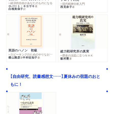
─経済的自由があなたのものになる
─現代精神分析入門
ロバート・キヨサキ
著
西見奈子
著
白根美保子
訳
英語のハノン 初級
総力戦研究所の真実
─スピーキングのためのやりなおし英文法スーパードリル
─歴史の法廷に立つＮＨＫ
横山雅彦
中村佐知子
著
著
飯村豊
著
【自由研究、読書感想文……】夏休みの宿題のおと
もに！
ちくまプリマー新書