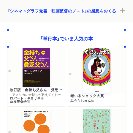
『シネマトグラフ覚書 映画監督のノ－ト』の感想をおくる
「単行本」でいま人気の本
改訂版 金持ち父さん 貧乏父さん
─アメリカの金持ちが教えてくれるお金の哲学
老いるショック大賞
ロバート・キヨサキ
著
みうらじゅん
編
白根美保子
訳