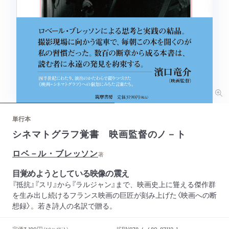
単行本
シネマトグラフ覚書 映画監督のノ－ト
ロベ－ル・ブレッソン
著
目覚めようとしている映像の震え
『抵抗』『スリ』から『ラルジャン』まで、映画史上に聳える傑作群
を生み出し続けるフランス映画の巨匠が刻み上げた〈映画への断
想録〉。若き詩人の名訳で贈る。
円
定価
ISBN
3,190
978-4-480-87112-1