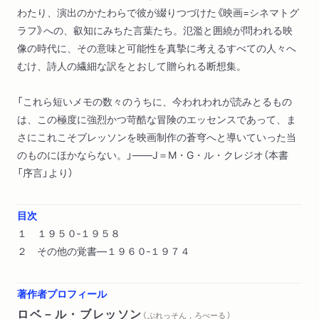
わたり、演出のかたわらで彼が綴りつづけた《映画=シネマトグ
ラフ》への、叡知にみちた言葉たち。氾濫と囲繞が問われる映
像の時代に、その意味と可能性を真摯に考えるすべての人々へ
むけ、詩人の繊細な訳をとおして贈られる断想集。
「これら短いメモの数々のうちに、今われわれが読みとるもの
は、この極度に強烈かつ苛酷な冒険のエッセンスであって、ま
さにこれこそブレッソンを映画制作の蒼穹へと導いていった当
のものにほかならない。」――J＝M・G・ル・クレジオ（本書
「序言」より）
目次
１ １９５０‐１９５８
２ その他の覚書―１９６０‐１９７４
著作者プロフィール
ロベ－ル・ブレッソン
（ ぶれっそん，ろべーる ）