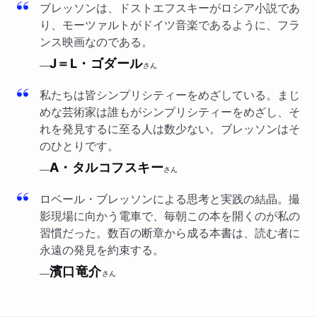
ブレッソンは、ドストエフスキーがロシア小説であ
り、モーツァルトがドイツ音楽であるように、フラ
ンス映画なのである。
J＝L・ゴダール
──
さん
私たちは皆シンプリシティーをめざしている。まじ
めな芸術家は誰もがシンプリシティーをめざし、そ
れを発見するに至る人は数少ない。ブレッソンはそ
のひとりです。
A・タルコフスキー
──
さん
ロベール・ブレッソンによる思考と実践の結晶。撮
影現場に向かう電車で、毎朝この本を開くのが私の
習慣だった。数百の断章から成る本書は、読む者に
永遠の発見を約束する。
濱口竜介
──
さん