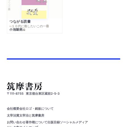
つながる読書
─１０代に推したいこの一冊
小池陽慈
編
〒111-8755
東京都台東区蔵前2-5-3
会社概要
会社ロゴ・銘板について
太宰治賞
太宰治と筑摩書房
お問い合わせ
著作権について
出版目録
ソーシャルメディア