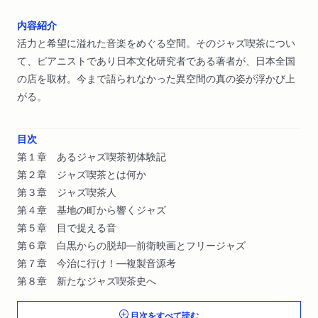
内容紹介
活力と希望に溢れた音楽をめぐる空間。そのジャズ喫茶につい
て、ピアニストであり日本文化研究者である著者が、日本全国
の店を取材。今まで語られなかった異空間の真の姿が浮かび上
がる。
目次
第１章 あるジャズ喫茶初体験記
第２章 ジャズ喫茶とは何か
第３章 ジャズ喫茶人
第４章 基地の町から響くジャズ
第５章 目で捉える音
第６章 白黒からの脱却―前衛映画とフリージャズ
第７章 今治に行け！―複製音源考
第８章 新たなジャズ喫茶史へ
目次をすべて読む