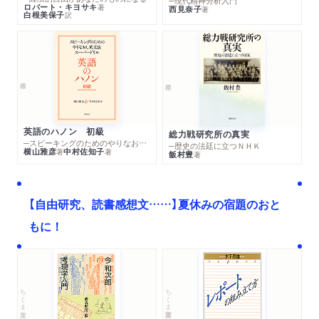
─現代精神分析入門
ロバート・キヨサキ
著
西見奈子
著
白根美保子
訳
英語のハノン 初級
総力戦研究所の真実
─スピーキングのためのやりなおし英文法スーパードリル
─歴史の法廷に立つＮＨＫ
横山雅彦
中村佐知子
著
著
飯村豊
著
【自由研究、読書感想文……】夏休みの宿題のおと
もに！
ちくま文庫
ちくま学芸文庫