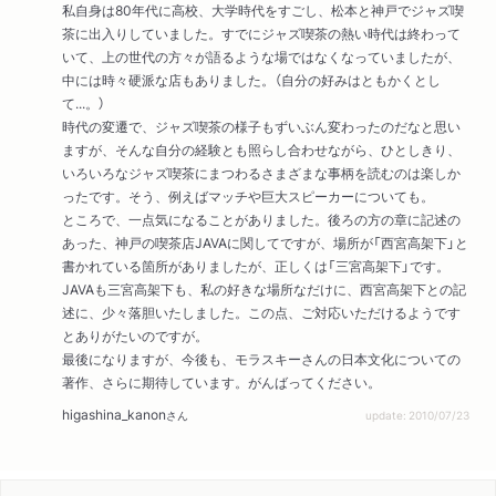
私自身は80年代に高校、大学時代をすごし、松本と神戸でジャズ喫
茶に出入りしていました。すでにジャズ喫茶の熱い時代は終わって
いて、上の世代の方々が語るような場ではなくなっていましたが、
中には時々硬派な店もありました。（自分の好みはともかくとし
て...。）
時代の変遷で、ジャズ喫茶の様子もずいぶん変わったのだなと思い
ますが、そんな自分の経験とも照らし合わせながら、ひとしきり、
いろいろなジャズ喫茶にまつわるさまざまな事柄を読むのは楽しか
ったです。そう、例えばマッチや巨大スピーカーについても。
ところで、一点気になることがありました。後ろの方の章に記述の
あった、神戸の喫茶店JAVAに関してですが、場所が「西宮高架下」と
書かれている箇所がありましたが、正しくは「三宮高架下」です。
JAVAも三宮高架下も、私の好きな場所なだけに、西宮高架下との記
述に、少々落胆いたしました。この点、ご対応いただけるようです
とありがたいのですが。
最後になりますが、今後も、モラスキーさんの日本文化についての
著作、さらに期待しています。がんばってください。
higashina_kanon
さん
update: 2010/07/23