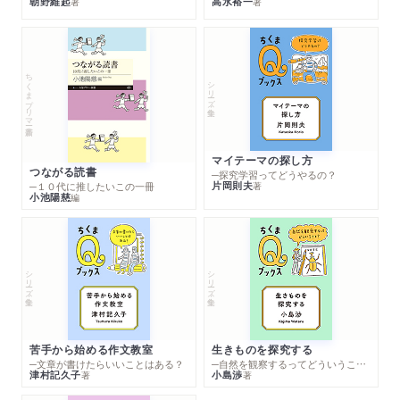
朝野維起
高水裕一
著
著
ちくまプリマー新書
シリーズ・全集
マイテーマの探し方
つながる読書
─探究学習ってどうやるの？
片岡則夫
著
─１０代に推したいこの一冊
小池陽慈
編
シリーズ・全集
シリーズ・全集
苦手から始める作文教室
生きものを探究する
─文章が書けたらいいことはある？
─自然を観察するってどういうこと？
津村記久子
小島渉
著
著