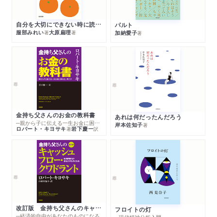
自分を大切にできない時に読む本
パルト
服部みれい
大原扁理
加納愛子
著
著
著
金持ち父さんのお金の教科書
あれは何だったんだろう
─親から子に伝える一生お金に困らない考え方
岸本佐知子
著
ロバート・キヨサキ
岩下慶一
著
訳
改訂版 金持ち父さんのキャッシュフロー・クワドラント
フロイトの灯
─経済的自由があなたのものになる