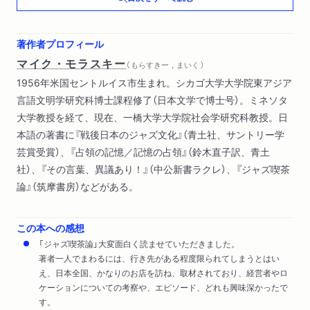
著作者プロフィール
マイク・モラスキー
（ もらすきー，まいく ）
1956年米国セントルイス市生まれ。シカゴ大学大学院東アジア
言語文明学研究科博士課程修了（日本文学で博士号）。ミネソタ
大学教授を経て、現在、一橋大学大学院社会学研究科教授。日
本語の著書に『戦後日本のジャズ文化』（青土社、サントリー学
芸賞受賞）、『占領の記憶／記憶の占領』（鈴木直子訳、青土
社）、『その言葉、異議あり！』（中公新書ラクレ）、『ジャズ喫茶
論』（筑摩書房）などがある。
この本への感想
「ジャズ喫茶論」大変面白く読ませていただきました。
著者一人でまわるには、行き先がある程度限られてしまうとはい
え、日本全国、かなりのお店を訪ね、取材されており、経営者やロ
ケーションについての考察や、エピソード、どれも興味深かったで
す。