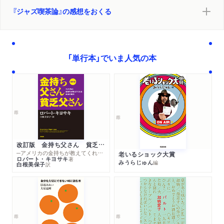
『ジャズ喫茶論』の感想をおくる
「単行本」でいま人気の本
改訂版 金持ち父さん 貧乏父さん
─アメリカの金持ちが教えてくれるお金の哲学
老いるショック大賞
ロバート・キヨサキ
著
みうらじゅん
編
白根美保子
訳