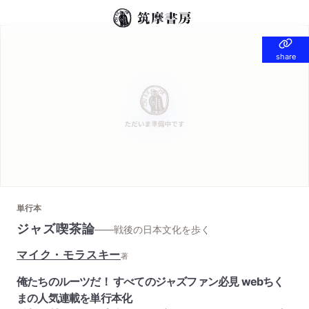
share
share
単行本
ジャズ喫茶論
——戦後の日本文化を歩く
マイク・モラスキー
著
俺たちのルーツだ！ すべてのジャズファン必見 webちく
まの人気連載を単行本化