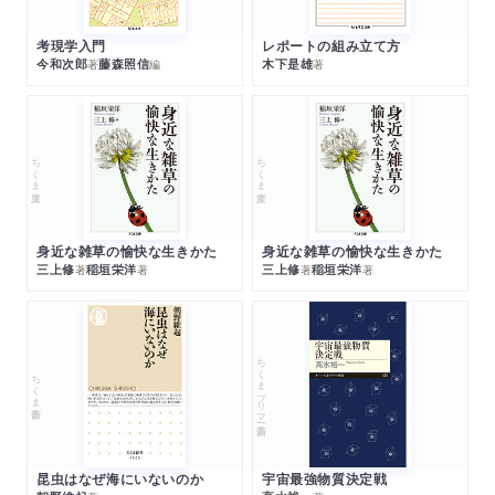
考現学入門
レポートの組み立て方
今和次郎
藤森照信
木下是雄
著
編
著
ちくま文庫
ちくま文庫
身近な雑草の愉快な生きかた
身近な雑草の愉快な生きかた
三上修
稲垣栄洋
三上修
稲垣栄洋
著
著
著
著
ちくまプリマー新書
ちくま新書
昆虫はなぜ海にいないのか
宇宙最強物質決定戦