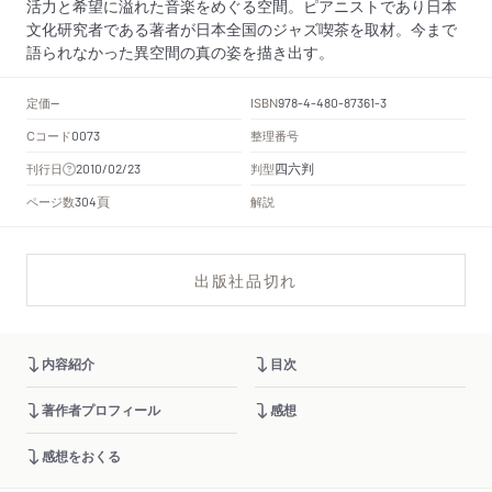
活力と希望に溢れた音楽をめぐる空間。ピアニストであり日本
文化研究者である著者が日本全国のジャズ喫茶を取材。今まで
語られなかった異空間の真の姿を描き出す。
定価
ISBN
--
978-4-480-87361-3
Cコード
整理番号
0073
四六判
刊行日
判型
2010/02/23
頁
ページ数
解説
304
出版社品切れ
内容紹介
目次
著作者プロフィール
感想
感想をおくる