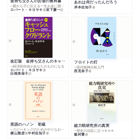
金持ち父さんのお金の教科書
あれは何だったんだろう
─親から子に伝える一生お金に困らない考え方
岸本佐知子
著
ロバート・キヨサキ
岩下慶一
著
訳
改訂版 金持ち父さんのキャッシュフロー・クワドラント
フロイトの灯
─経済的自由があなたのものになる
─現代精神分析入門
ロバート・キヨサキ
著
西見奈子
著
白根美保子
訳
英語のハノン 初級
総力戦研究所の真実
─スピーキングのためのやりなおし英文法スーパードリル
─歴史の法廷に立つＮＨＫ
横山雅彦
中村佐知子
著
著
飯村豊
著