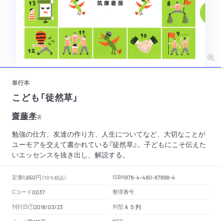
単行本
こども「徒然草」
齋藤孝
著
勉強の仕方、友達の作り方、人生についてなど、大切なことが
ユーモアを交えて書かれている『徒然草』。子どもにこそ伝えた
いエッセンスを抜き出し、解説する。
円
定価
ISBN
1,650
（10％税込）
978-4-480-87898-4
Cコード
整理番号
0037
Ａ５判
刊行日
判型
2018/03/23