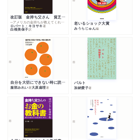
改訂版 金持ち父さん 貧乏父さん
─アメリカの金持ちが教えてくれるお金の哲学
老いるショック大賞
ロバート・キヨサキ
著
みうらじゅん
編
白根美保子
訳
自分を大切にできない時に読む本
パルト
服部みれい
大原扁理
加納愛子
著
著
著