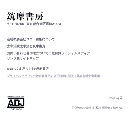
〒111-8755
東京都台東区蔵前2-5-3
会社概要
会社ロゴ・銘板について
太宰治賞
太宰治と筑摩書房
お問い合わせ
著作権について
出版目録
ソーシャルメディア
リンク集
サイトマップ
webちくま
ちくまの教科書
プライバシーポリシー
教科書採択の公正確保に関する基本方針
免責事項
PageTop
© Chikumashobo Ltd.
2024
All Rights Reserved.