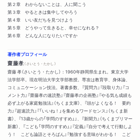
第２章 わからないことは、人に聞こう
第３章 やるときは集中してやろう
第４章 いい友だちを見つけよう
第５章 どうやって生きると、幸せになれる？
第６章 どんな人になりたいですか
著作者プロフィール
齋藤孝
（ さいとう・たかし ）
齋藤 孝（さいとう・たかし）：1960年静岡県生まれ。東京大学
法学部卒。現在明治大学文学部教授。専攻は教育学、身体論、
コミュニケーション技法。著書多数、『質問力』『段取り力』『コ
メント力』『齋藤孝の速読塾』『齋藤孝の企画塾』『やる気も成績も
必ず上がる家庭勉強法』（ちくま文庫）、『頭がよくなる！ 要約
力』『超速読力』『「いいね！」を集めるワードセンス』（ちくま新
書）、『13歳からの「学問のすすめ」』、『新聞力』（ちくまプリマー
新書）、『こども「学問のすすめ」』『定義』『自分で考えて行動しよ
う！ こども論語とそろばん』『勉強する意味がわかる！ こど