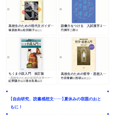
高校生のための現代文ガイダンス ちくま評論文の読み方 改訂版
語彙力をつける 入試漢字２６００
塚原政和
松田顕子
円満字二郎
編
編
ほか
著
ちくま小説入門 改訂版
高校生のための哲学・思想入門 哲学の名著セレクション
─高校生のための近現代文学ベーシック
竹田青嗣
西研
著
編著
ほか
紅野謙介
清水良典
編著
編著
【自由研究、読書感想文……】夏休みの宿題のおと
もに！