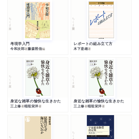
ちくま文庫
ちくま学芸文庫
考現学入門
レポートの組み立て方
今和次郎
藤森照信
木下是雄
著
編
著
ちくま文庫
ちくま文庫
身近な雑草の愉快な生きかた
身近な雑草の愉快な生きかた
三上修
稲垣栄洋
三上修
稲垣栄洋
著
著
著
著
ちくまプリマー新書
ちくま新書