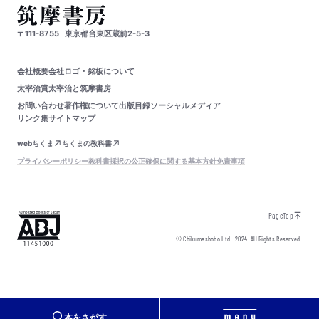
〒111-8755
東京都台東区蔵前2-5-3
会社概要
会社ロゴ・銘板について
太宰治賞
太宰治と筑摩書房
お問い合わせ
著作権について
出版目録
ソーシャルメディア
リンク集
サイトマップ
webちくま
ちくまの教科書
プライバシーポリシー
教科書採択の公正確保に関する基本方針
免責事項
PageTop
© Chikumashobo Ltd.
2024
All Rights Reserved.
本をさがす