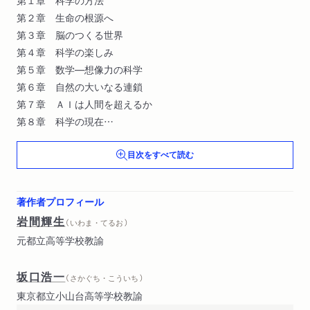
第２章 生命の根源へ
第３章 脳のつくる世界
第４章 科学の楽しみ
第５章 数学―想像力の科学
第６章 自然の大いなる連鎖
第７章 ＡＩは人間を超えるか
第８章 科学の現在
第９章 科学者の思想
目次をすべて読む
第１０章 科学を哲学する
著作者プロフィール
岩間輝生
（ いわま・てるお ）
元都立高等学校教諭
坂口浩一
（ さかぐち・こういち ）
東京都立小山台高等学校教諭