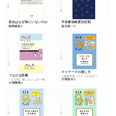
昆虫はなぜ海にいないのか
宇宙最強物質決定戦
朝野維起
高水裕一
著
著
ちくまプリマー新書
シリーズ・全集
マイテーマの探し方
つながる読書
─探究学習ってどうやるの？
片岡則夫
著
─１０代に推したいこの一冊
小池陽慈
編
シリーズ・全集
シリーズ・全集