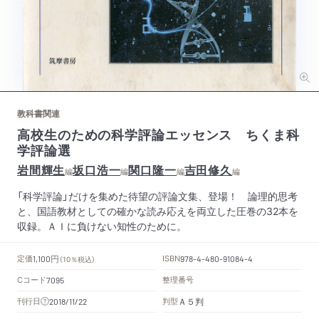
教科書関連
高校生のための科学評論エッセンス ちくま科
学評論選
岩間輝生
坂口浩一
関口隆一
吉田修久
編
編
編
編
「科学評論」だけを集めた待望の評論文集、登場！ 論理的思考
と、国語教材としての確かな読み応えを両立した圧巻の32本を
収録。ＡＩに負けない知性のために。
円
定価
ISBN
1,100
（10％税込）
978-4-480-91084-4
Cコード
整理番号
7095
Ａ５判
刊行日
判型
2018/11/22