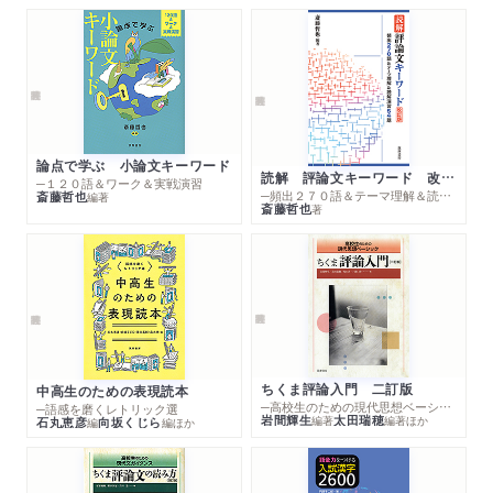
論点で学ぶ 小論文キーワード
読解 評論文キーワード 改訂版
─１２０語＆ワーク＆実戦演習
─頻出２７０語＆テーマ理解＆読解演習５４題
斎藤哲也
編著
斎藤哲也
著
ちくま評論入門 二訂版
中高生のための表現読本
─高校生のための現代思想ベーシック
─語感を磨くレトリック選
岩間輝生
太田瑞穂
編著
編著
ほか
石丸恵彦
向坂くじら
編
編
ほか