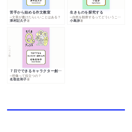
苦手から始める作文教室
生きものを探究する
─文章が書けたらいいことはある？
─自然を観察するってどういうこと？
津村記久子
小島渉
著
著
シリーズ・全集
７日でできるキャラクター創作入門
─想像って役立つの？
名取佐和子
著