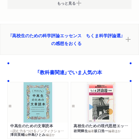
もっと見る
『高校生のための科学評論エッセンス ちくま科学評論選』
の感想をおくる
「教科書関連」でいま人気の本
中高生のための文章読本
高校生のための現代思想エッセンス ちくま評論選 三訂版
─読む力をつけるノンフィクション選
岩間輝生
坂口浩一
編著
編著
ほか
澤田英輔
仲島ひとみ
編
編
ほか