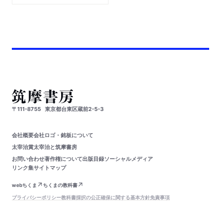
〒111-8755
東京都台東区蔵前2-5-3
会社概要
会社ロゴ・銘板について
太宰治賞
太宰治と筑摩書房
お問い合わせ
著作権について
出版目録
ソーシャルメディア
リンク集
サイトマップ
webちくま
ちくまの教科書
プライバシーポリシー
教科書採択の公正確保に関する基本方針
免責事項