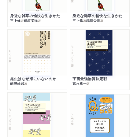
身近な雑草の愉快な生きかた
身近な雑草の愉快な生きかた
三上修
稲垣栄洋
三上修
稲垣栄洋
著
著
著
著
ちくまプリマー新書
ちくま新書
昆虫はなぜ海にいないのか
宇宙最強物質決定戦
朝野維起
高水裕一
著
著
ちくまプリマー新書
シリーズ・全集