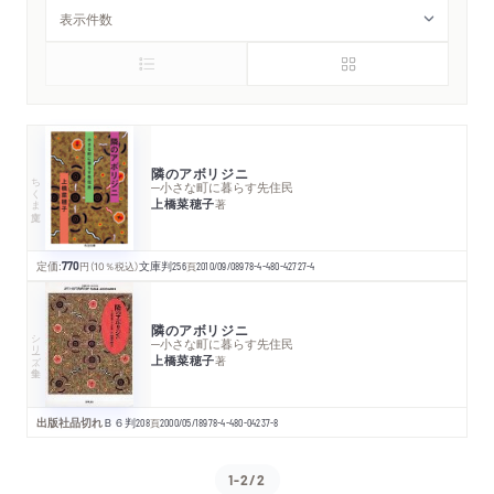
隣のアボリジニ
ちくま文庫
─小さな町に暮らす先住民
上橋菜穂子
著
定価:
770
円
（10％税込）
文庫判
256
頁
2010/09/08
978-4-480-42727-4
隣のアボリジニ
シリーズ・全集
─小さな町に暮らす先住民
上橋菜穂子
著
出版社品切れ
Ｂ６判
208
頁
2000/05/18
978-4-480-04237-8
1-2/2