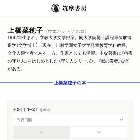
上橋菜穂子
（ウエハシ・ナホコ）
1962年生まれ。立教大学文学部卒。同大学院博士課程単位取得
退学（文学博士）。現在、川村学園女子大学児童教育学科教授。
文化人類学者である一方、作家としても活躍。主な著書に『精霊
の守り人』をはじめとした〈守り人シリーズ〉、『獣の奏者』など
がある。
上橋菜穂子
の本
1
2
─
全
2
件中
件を表示