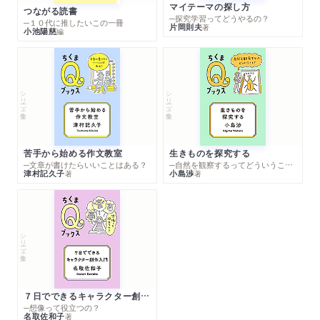
マイテーマの探し方
つながる読書
─探究学習ってどうやるの？
─１０代に推したいこの一冊
片岡則夫
著
小池陽慈
編
シリーズ・全集
シリーズ・全集
苦手から始める作文教室
生きものを探究する
─文章が書けたらいいことはある？
─自然を観察するってどういうこと？
津村記久子
小島渉
著
著
シリーズ・全集
７日でできるキャラクター創作入門
─想像って役立つの？
名取佐和子
著