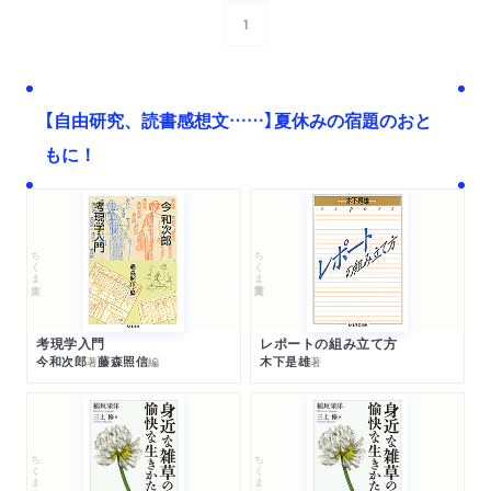
1
次へ
【自由研究、読書感想文……】夏休みの宿題のおと
もに！
ちくま文庫
ちくま学芸文庫
考現学入門
レポートの組み立て方
今和次郎
藤森照信
木下是雄
著
編
著
ちくま文庫
ちくま文庫