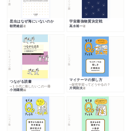
昆虫はなぜ海にいないのか
宇宙最強物質決定戦
朝野維起
高水裕一
著
著
ちくまプリマー新書
シリーズ・全集
マイテーマの探し方
つながる読書
─探究学習ってどうやるの？
─１０代に推したいこの一冊
片岡則夫
著
小池陽慈
編
シリーズ・全集
シリーズ・全集