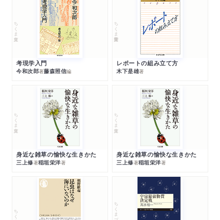
ちくま文庫
ちくま学芸文庫
考現学入門
レポートの組み立て方
今和次郎
藤森照信
木下是雄
著
編
著
ちくま文庫
ちくま文庫
身近な雑草の愉快な生きかた
身近な雑草の愉快な生きかた
三上修
稲垣栄洋
三上修
稲垣栄洋
著
著
著
著
ちくまプリマー新書
ちくま新書