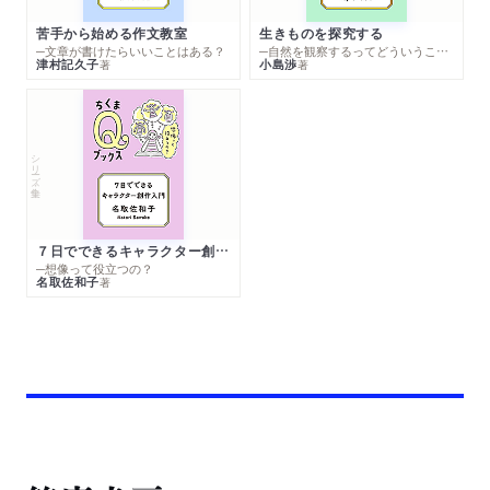
苦手から始める作文教室
生きものを探究する
─文章が書けたらいいことはある？
─自然を観察するってどういうこと？
津村記久子
小島渉
著
著
シリーズ・全集
７日でできるキャラクター創作入門
─想像って役立つの？
名取佐和子
著