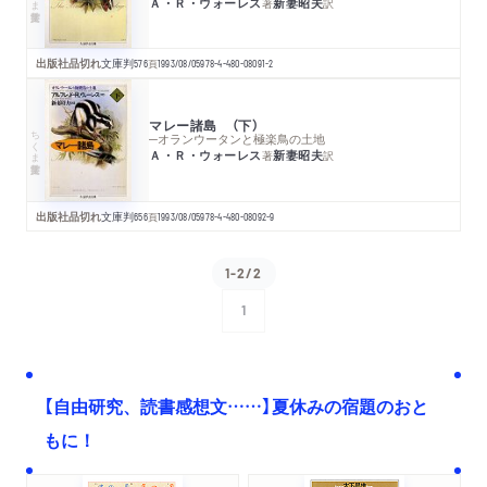
Ａ・Ｒ・ウォーレス
新妻昭夫
著
訳
出版社品切れ
文庫判
576
頁
1993/08/05
978-4-480-08091-2
マレー諸島 （下）
ちくま学芸文庫
─オランウータンと極楽鳥の土地
Ａ・Ｒ・ウォーレス
新妻昭夫
著
訳
出版社品切れ
文庫判
656
頁
1993/08/05
978-4-480-08092-9
1-2/2
1
次へ
【自由研究、読書感想文……】夏休みの宿題のおと
もに！