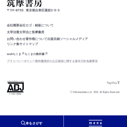
〒111-8755
東京都台東区蔵前2-5-3
会社概要
会社ロゴ・銘板について
太宰治賞
太宰治と筑摩書房
お問い合わせ
著作権について
出版目録
ソーシャルメディア
リンク集
サイトマップ
webちくま
ちくまの教科書
プライバシーポリシー
教科書採択の公正確保に関する基本方針
免責事項
PageTop
© Chikumashobo Ltd.
2024
All Rights Reserved.
本をさがす