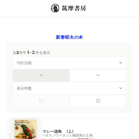
新妻昭夫
の本
1
2
─
全
2
件中
件を表示
マレー諸島 （上）
ちくま学芸文庫
─オランウータンと極楽鳥の土地