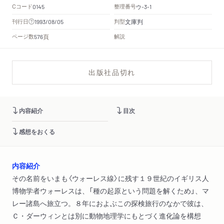
Cコード
整理番号
ウ
0145
-3-1
文庫判
刊行日
判型
1993/08/05
頁
ページ数
解説
576
出版社品切れ
内容紹介
目次
感想をおくる
内容紹介
その名前をいまも〈ウォーレス線〉に残す１９世紀のイギリス人
博物学者ウォーレスは、「種の起原という問題を解くため」、マ
レー諸島へ旅立つ。８年におよぶこの探検旅行のなかで彼は、
Ｃ・ダーウィンとは別に動物地理学にもとづく進化論を構想