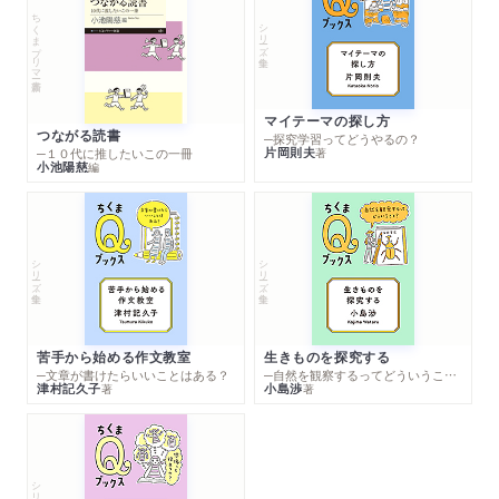
ちくまプリマー新書
シリーズ・全集
マイテーマの探し方
つながる読書
─探究学習ってどうやるの？
片岡則夫
著
─１０代に推したいこの一冊
小池陽慈
編
シリーズ・全集
シリーズ・全集
苦手から始める作文教室
生きものを探究する
─文章が書けたらいいことはある？
─自然を観察するってどういうこと？
津村記久子
小島渉
著
著
シリーズ・全集