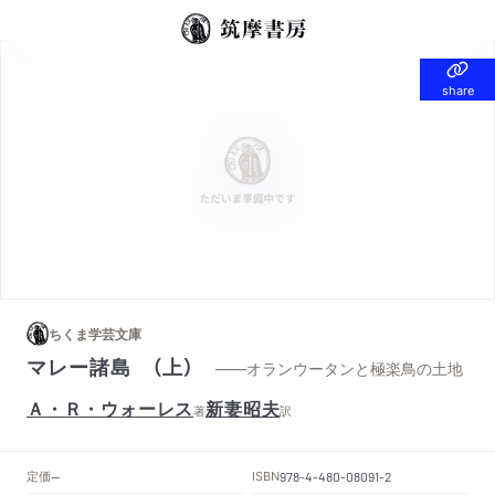
share
share
ちくま学芸文庫
マレー諸島 （上）
——オランウータンと極楽鳥の土地
Ａ・Ｒ・ウォーレス
新妻昭夫
著
訳
定価
ISBN
--
978-4-480-08091-2