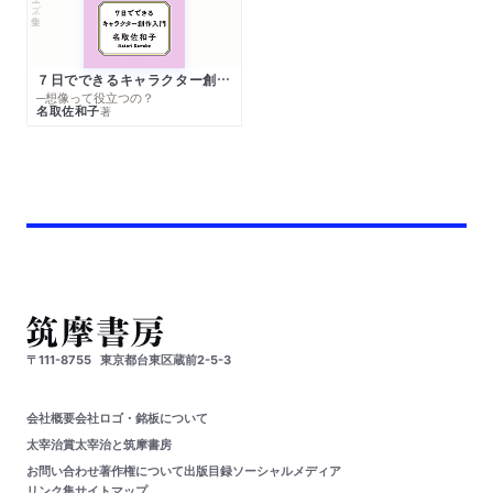
７日でできるキャラクター創作入門
─想像って役立つの？
名取佐和子
著
〒111-8755
東京都台東区蔵前2-5-3
会社概要
会社ロゴ・銘板について
太宰治賞
太宰治と筑摩書房
お問い合わせ
著作権について
出版目録
ソーシャルメディア
リンク集
サイトマップ