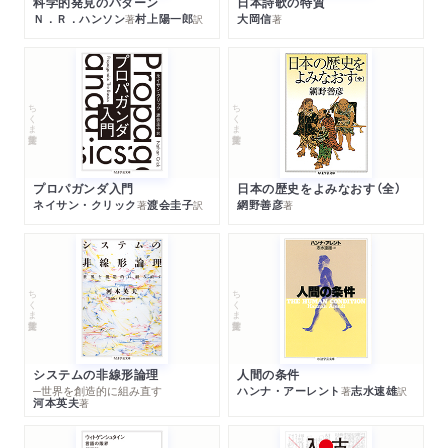
科学的発見のパターン
日本詩歌の特質
Ｎ．Ｒ．ハンソン
村上陽一郎
大岡信
著
訳
著
ちくま学芸文庫
ちくま学芸文庫
プロパガンダ入門
日本の歴史をよみなおす（全）
ネイサン・クリック
渡会圭子
網野善彦
著
訳
著
ちくま学芸文庫
ちくま学芸文庫
システムの非線形論理
人間の条件
─世界を創造的に組み直す
ハンナ・アーレント
志水速雄
著
訳
河本英夫
著