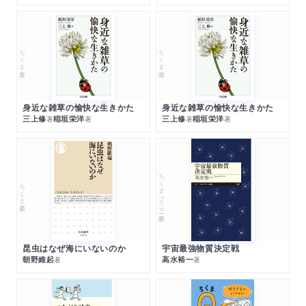
ちくま文庫
ちくま文庫
身近な雑草の愉快な生きかた
身近な雑草の愉快な生きかた
三上修
稲垣栄洋
三上修
稲垣栄洋
著
著
著
著
ちくまプリマー新書
ちくま新書
昆虫はなぜ海にいないのか
宇宙最強物質決定戦
朝野維起
高水裕一
著
著