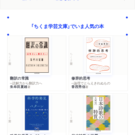
「ちくま学芸文庫」でいま人気の本
ちくま学芸文庫
ちくま学芸文庫
翻訳の常識
修辞的思考
─読解力から翻訳力へ
─論理でとらえきれぬもの
朱牟田夏雄
香西秀信
著
著
ちくま学芸文庫
ちくま学芸文庫