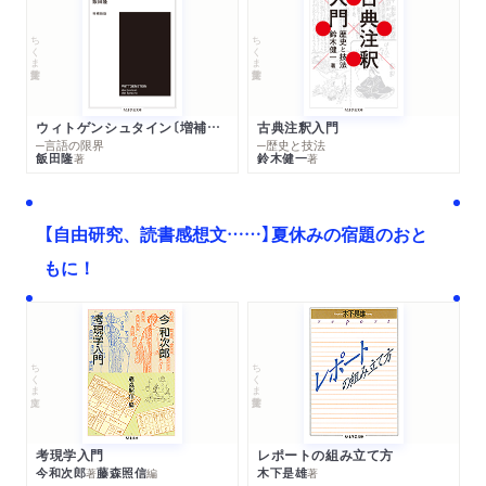
ちくま学芸文庫
ちくま学芸文庫
ウィトゲンシュタイン〔増補新版〕
古典注釈入門
─言語の限界
─歴史と技法
飯田隆
鈴木健一
著
著
【自由研究、読書感想文……】夏休みの宿題のおと
もに！
ちくま文庫
ちくま学芸文庫
考現学入門
レポートの組み立て方
今和次郎
藤森照信
木下是雄
著
編
著