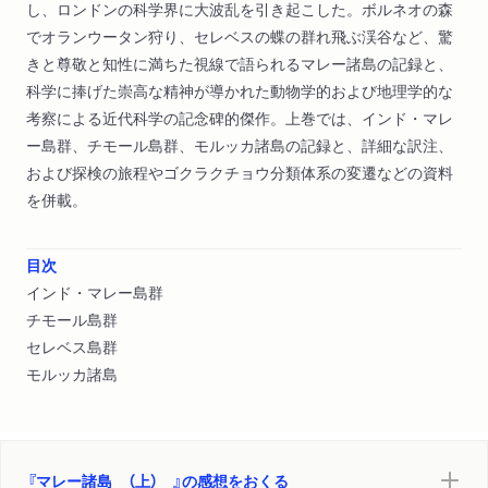
し、ロンドンの科学界に大波乱を引き起こした。ボルネオの森
でオランウータン狩り、セレベスの蝶の群れ飛ぶ渓谷など、驚
きと尊敬と知性に満ちた視線で語られるマレー諸島の記録と、
科学に捧げた崇高な精神が導かれた動物学的および地理学的な
考察による近代科学の記念碑的傑作。上巻では、インド・マレ
ー島群、チモール島群、モルッカ諸島の記録と、詳細な訳注、
および探検の旅程やゴクラクチョウ分類体系の変遷などの資料
を併載。
目次
インド・マレー島群
チモール島群
セレベス島群
モルッカ諸島
『マレー諸島 （上） 』の感想をおくる