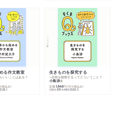
シリーズ・全集
める作文教室
生きものを探究する
らいいことはある？
─自然を観察するってどういうこと？
小島渉
著
0％税込み）
定価:
円
（10％税込み）
1,540
ISBN:
5138-1
978-4-480-25163-3