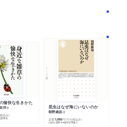
！
ちくま新書
の愉快な生きかた
昆虫はなぜ海にいないのか
栄洋
著
朝野維起
著
％税込み）
42819-6
定価:
円
（10％税込み）
1,056
ISBN:
978-4-480-07756-1