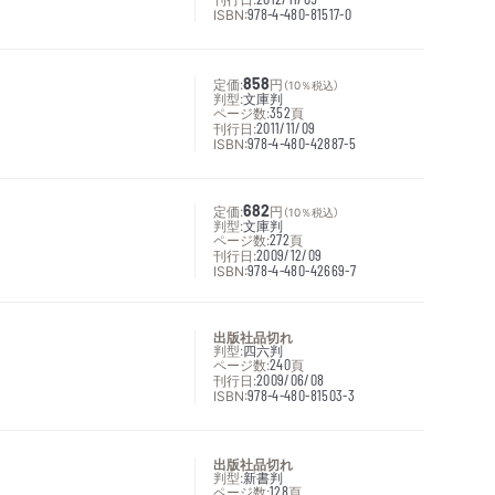
ISBN:
978-4-480-81517-0
定価:
858
円
（10％税込）
判型:
文庫判
ページ数:
352
頁
刊行日:
2011/11/09
ISBN:
978-4-480-42887-5
定価:
682
円
（10％税込）
判型:
文庫判
ページ数:
272
頁
刊行日:
2009/12/09
ISBN:
978-4-480-42669-7
出版社品切れ
判型:
四六判
ページ数:
240
頁
刊行日:
2009/06/08
ISBN:
978-4-480-81503-3
出版社品切れ
判型:
新書判
ページ数:
128
頁