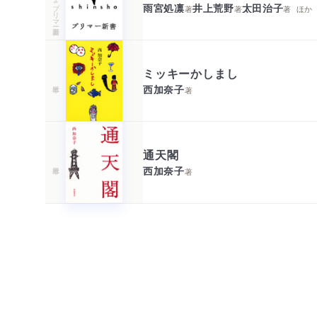
雨宮処凛
井上荒野
太田治子
著
著
著
ほか
ミッキーかしまし
西加奈子
著
通天閣
西加奈子
著