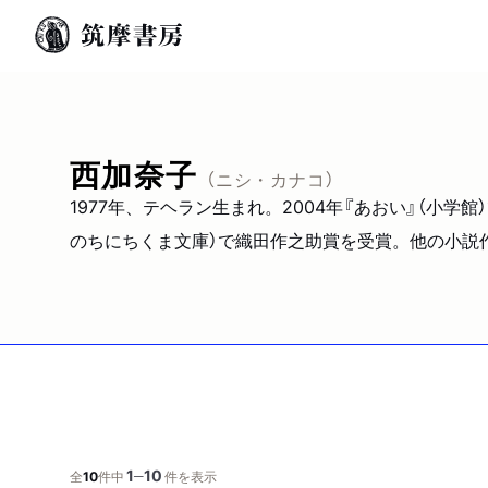
西加奈子
（ニシ・カナコ）
1977年、テヘラン生まれ。2004年『あおい』（小学
のちにちくま文庫）で織田作之助賞を受賞。他の小説作
1
10
─
全
10
件中
件を表示