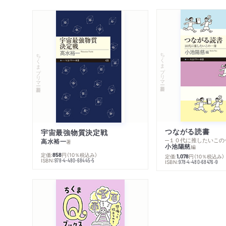
ちくまプリマー新書
ちくまプリマー新書
つながる読書
宇宙最強物質決定戦
─１０代に推したいこの
高水裕一
著
小池陽慈
編
定価:
円
（10％税込み）
858
定価:
円
（10％税込み）
1,078
ISBN:
978-4-480-68445-5
ISBN:
978-4-480-68476-9