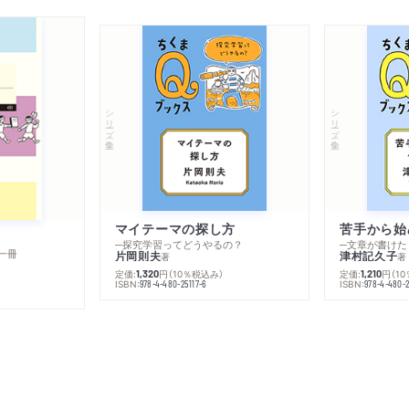
シリーズ・全集
シリーズ・全集
マイテーマの探し方
苦手から始
─探究学習ってどうやるの？
─文章が書けた
一冊
片岡則夫
津村記久子
著
著
定価:
円
（10％税込み）
定価:
円
（1
1,320
1,210
ISBN:
ISBN:
978-4-480-25117-6
978-4-480-2