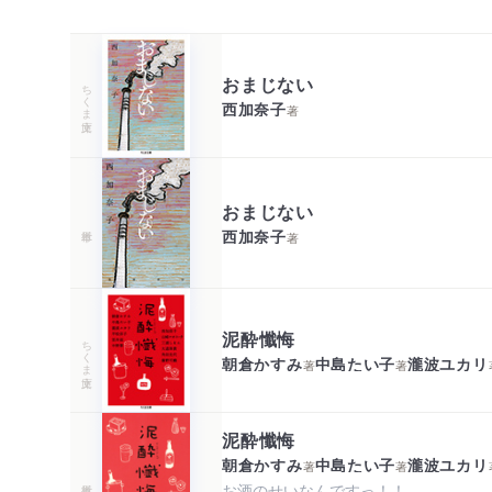
おまじない
ちくま文庫
西加奈子
著
おまじない
西加奈子
著
泥酔懺悔
ちくま文庫
朝倉かすみ
中島たい子
瀧波ユカリ
著
著
泥酔懺悔
朝倉かすみ
中島たい子
瀧波ユカリ
著
著
お酒のせいなんですっ！！
