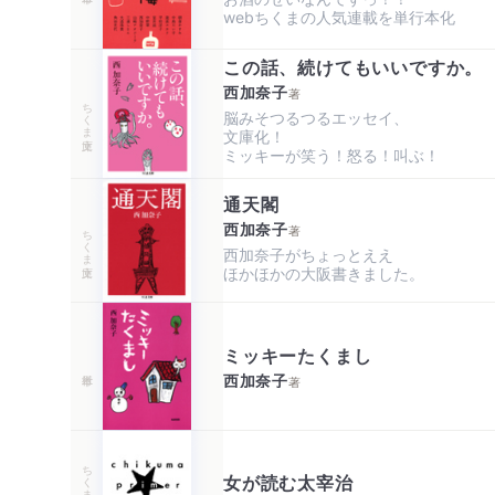
webちくまの人気連載を単行本化
この話、続けてもいいですか。
西加奈子
著
ちくま文庫
脳みそつるつるエッセイ、

文庫化！

ミッキーが笑う！怒る！叫ぶ！
通天閣
西加奈子
著
ちくま文庫
西加奈子がちょっとええ

ほかほかの大阪書きました。
ミッキーたくまし
西加奈子
著
ちくまプリマー新書
女が読む太宰治