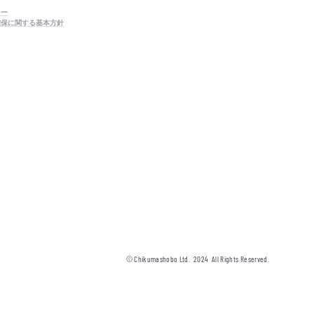
シー
確保に関する基本方針
© Chikumashobo Ltd.
2024
All Rights Reserved.