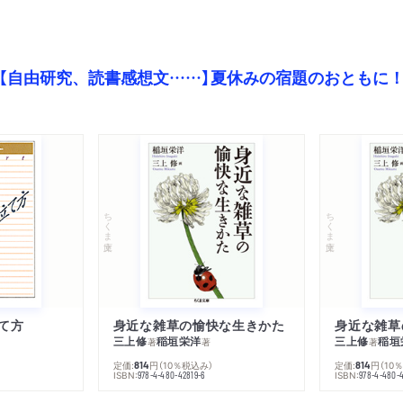
【自由研究、読書感想文……】夏休みの宿題のおともに
ちくま文庫
ちくま文庫
て方
身近な雑草の愉快な生きかた
身近な雑草
三上修
稲垣栄洋
三上修
稲垣
著
著
著
定価:
円
（10％税込み）
定価:
円
（10
814
814
ISBN:
ISBN:
978-4-480-42819-6
978-4-480-