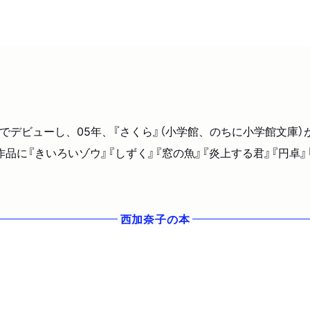
館）でデビューし、05年、『さくら』（小学館、のちに小学館文庫
品に『きいろいゾウ』『しずく』『窓の魚』『炎上する君』『円卓』
西加奈子
の本