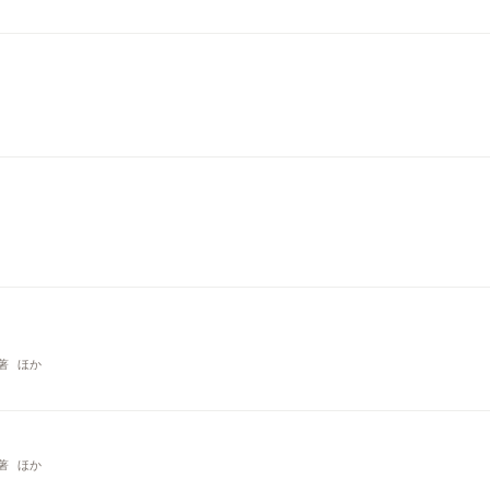
著
ほか
著
ほか