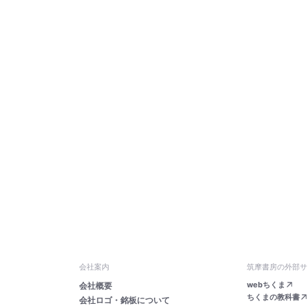
会社案内
筑摩書房の外部サ
webちくま
会社概要
ちくまの教科書
会社ロゴ・銘板について