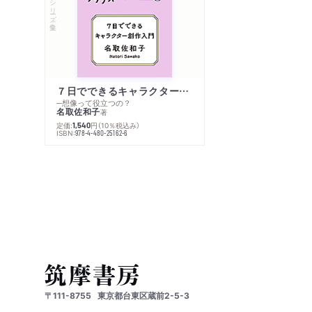
シリーズ・全集
７日でできるキャラクター創作入門
─想像って役立つの？
名取佐和子
著
定価:
円
（10％税込み）
1,540
ISBN:
978-4-480-25162-6
〒111-8755
東京都台東区蔵前2-5-3