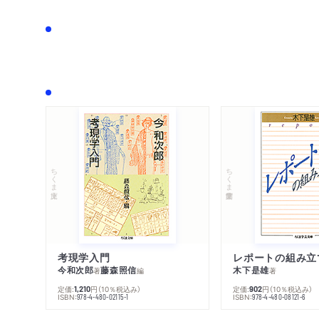
ちくま文庫
ちくま学芸文庫
考現学入門
レポートの組み立
今和次郎
藤森照信
木下是雄
著
編
著
定価:
円
（10％税込み）
定価:
円
（10％税込み）
1,210
902
ISBN:
ISBN:
978-4-480-02115-1
978-4-480-08121-6