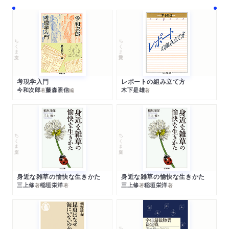
ちくま文庫
ちくま学芸文庫
考現学入門
レポートの組み立て方
今和次郎
藤森照信
木下是雄
著
編
著
ちくま文庫
ちくま文庫
身近な雑草の愉快な生きかた
身近な雑草の愉快な生きかた
三上修
稲垣栄洋
三上修
稲垣栄洋
著
著
著
著