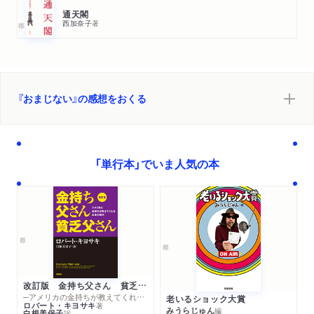
共同通信より書評が配信されました。（評者：吉田大介さん）
通天閣
西加奈子
著
雑誌
2018/03/26
「週刊ポスト」4/6号「話題の新刊！」で紹介されました。
雑誌
2018/03/23
「SPRiNG」5月号で紹介されました。
『おまじない』の感想をおくる
雑誌
2018/03/12
「GINZA」4月号にインタビューが掲載されました。
「単行本」でいま人気の本
雑誌
2018/03/12
「OZmagazine」4月号で紹介されました。
雑誌
2018/03/12
「GINZA」4月号にインタビューが掲載されました。
ラジオ
2018/03/09
TOKYO FM「鈴木おさむのよんぱち」で三省堂書店・新井見枝香
改訂版 金持ち父さん 貧乏父さん
─アメリカの金持ちが教えてくれるお金の哲学
老いるショック大賞
さんに紹介されました。
ロバート・キヨサキ
著
みうらじゅん
編
白根美保子
訳