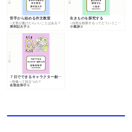
苦手から始める作文教室
生きものを探究する
─文章が書けたらいいことはある？
─自然を観察するってどういうこと？
津村記久子
小島渉
著
著
シリーズ・全集
７日でできるキャラクター創作入門
─想像って役立つの？
名取佐和子
著