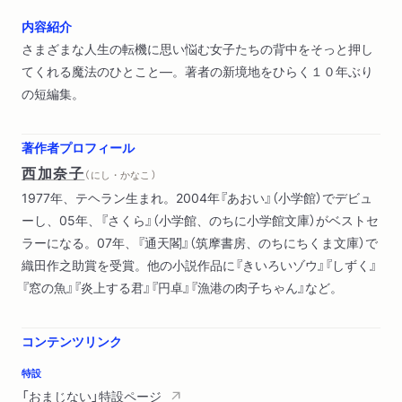
内容紹介
さまざまな人生の転機に思い悩む女子たちの背中をそっと押し
てくれる魔法のひとこと―。著者の新境地をひらく１０年ぶり
の短編集。
著作者プロフィール
西加奈子
（ にし・かなこ ）
1977年、テヘラン生まれ。2004年『あおい』（小学館）でデビュ
ーし、05年、『さくら』（小学館、のちに小学館文庫）がベストセ
ラーになる。07年、『通天閣』（筑摩書房、のちにちくま文庫）で
織田作之助賞を受賞。他の小説作品に『きいろいゾウ』『しずく』
『窓の魚』『炎上する君』『円卓』『漁港の肉子ちゃん』など。
コンテンツリンク
特設
「おまじない」特設ページ