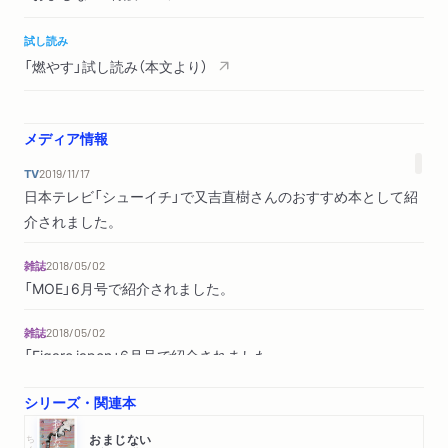
試し読み
「燃やす」試し読み（本文より）
メディア情報
TV
2019/11/17
日本テレビ「シューイチ」で又吉直樹さんのおすすめ本として紹
介されました。
雑誌
2018/05/02
「MOE」6月号で紹介されました。
雑誌
2018/05/02
「Figaro japon」6月号で紹介されました。
WEB
シリーズ・関連本
2018/04/12
資生堂専科「自分らしく生きる女性たちの明日へ。」に著者イン
ちくま文庫
おまじない
タビューが掲載されました。（前後編）