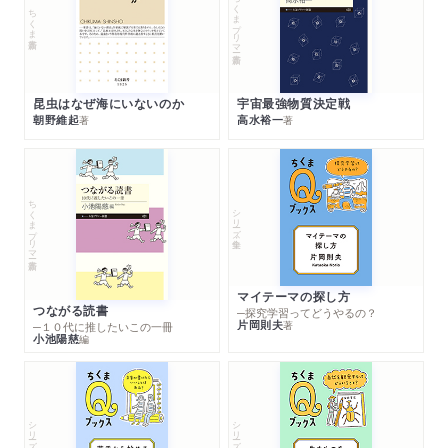
ちくまプリマー新書
ちくま新書
昆虫はなぜ海にいないのか
宇宙最強物質決定戦
朝野維起
高水裕一
著
著
ちくまプリマー新書
シリーズ・全集
マイテーマの探し方
つながる読書
─探究学習ってどうやるの？
片岡則夫
著
─１０代に推したいこの一冊
小池陽慈
編
シリーズ・全集
シリーズ・全集