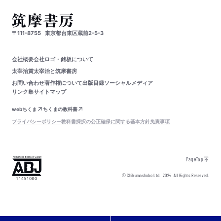
〒111-8755
東京都台東区蔵前2-5-3
会社概要
会社ロゴ・銘板について
太宰治賞
太宰治と筑摩書房
お問い合わせ
著作権について
出版目録
ソーシャルメディア
リンク集
サイトマップ
webちくま
ちくまの教科書
プライバシーポリシー
教科書採択の公正確保に関する基本方針
免責事項
PageTop
© Chikumashobo Ltd.
2024
All Rights Reserved.