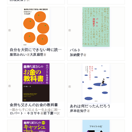
雑誌
2018/03/07
「ダ・ヴィンチ」4月号に著者インタビューが掲載されまし
た。「西加奈子「縛られて、しんどくなったらその言葉は捨
てちゃっていい」」
WEB
2018/03/01
ほんのひきだしで紹介されました。
自分を大切にできない時に読む本
パルト
服部みれい
大原扁理
加納愛子
著
著
著
新聞
2018/02/14
スポニチで紹介されました。
新聞
2018/02/09
週刊読書人で紹介されました。
WEB
2018/02/02
金持ち父さんのお金の教科書
あれは何だったんだろう
BuzzFeed JAPANで紹介されました。
─親から子に伝える一生お金に困らない考え方
岸本佐知子
著
ロバート・キヨサキ
岩下慶一
著
訳
新聞
2018/02/02
デイリースポーツ（東京版）で紹介されました。