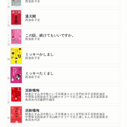
西加奈子
著
雑誌
2018/04/12
ちくま文庫
通天閣
「HERS」5月号「心がほどける「亜希のおもてなし」」に著者がゲ
西加奈子
著
スト出演しました。
ちくま文庫
この話、続けてもいいですか。
WEB
2018/04/10
西加奈子
著
日刊ゲンダイDIGITAL「ベストセラー早読み」で紹介されま
した。
ミッキーかしまし
西加奈子
著
ラジオ
2018/04/09
J-WAVE「GOOD NEIGHBORS」に著者が出演しました。
ミッキーたくまし
西加奈子
著
雑誌
2018/04/07
「InRed」5月号で紹介されました。
泥酔懺悔
ちくま文庫
朝倉かすみ
著
中島たい子
著
瀧波ユカリ
著
平松洋子
著
室井滋
著
中野翠
著
西加奈子
著
山崎ナオコーラ
著
三浦しをん
著
大道珠貴
著
角田光代
著
藤野可織
著
雑誌
2018/04/01
「STORY」5月号で紹介されました。
泥酔懺悔
朝倉かすみ
著
中島たい子
著
瀧波ユカリ
著
平松洋子
著
室井滋
著
中野翠
著
西加奈子
著
山崎ナオコーラ
著
三浦しをん
著
大道珠貴
著
角田光代
著
新聞
2018/04/01