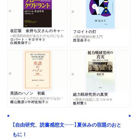
WEB
2018/01/30
ダ・ヴィンチニュースで紹介されました。「西加奈子、約2
年ぶりの新作『おまじない』に込めた思い――なぜ「悩みを
改訂版 金持ち父さんのキャッシュフロー・クワドラント
フロイトの灯
抱える女の子」が「おじさん」に救われる8編にしたのか？」
─経済的自由があなたのものになる
─現代精神分析入門
ロバート・キヨサキ
著
西見奈子
著
白根美保子
訳
新聞
2018/01/27
スポーツ報知で紹介されました。
英語のハノン 初級
総力戦研究所の真実
─スピーキングのためのやりなおし英文法スーパードリル
─歴史の法廷に立つＮＨＫ
横山雅彦
中村佐知子
著
著
飯村豊
著
【自由研究、読書感想文……】夏休みの宿題のおと
もに！