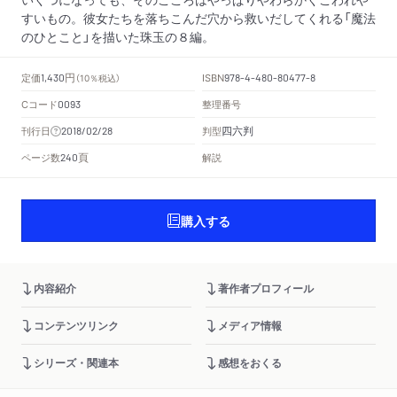
すいもの。彼女たちを落ちこんだ穴から救いだしてくれる「魔法
のひとこと」を描いた珠玉の８編。
円
定価
ISBN
1,430
（10％税込）
978-4-480-80477-8
Cコード
整理番号
0093
四六判
刊行日
判型
2018/02/28
頁
ページ数
解説
240
購入する
内容紹介
著作者プロフィール
コンテンツリンク
メディア情報
シリーズ・関連本
感想をおくる