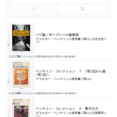
パリ論／ボードレール論集成
ちくま学芸文庫
ヴァルター・ベンヤミン
浅井健二郎
土合文夫
著
編訳
訳
ほか
定価:
1,760
円
（10％税込）
文庫判
608
頁
2015/11/10
978-4-480-09689-0
ベンヤミン・コレクション ７ 〈私〉記から超
ちくま学芸文庫
〈私〉記へ
ヴァルター・ベンヤミン
浅井健二郎
著
編訳
定価:
1,870
円
（10％税込）
文庫判
656
頁
2014/07/09
978-4-480-09598-5
ベンヤミン・コレクション ６ 断片の力
ちくま学芸文庫
ヴァルター・ベンヤミン
浅井健二郎
久保哲司
著
編訳
訳
ほか