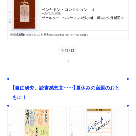
ベンヤミン・コレクション １
ちくま学芸文庫
─近代の意味
ヴァルター・ベンヤミン
浅井健二郎
久保哲司
著
編訳
訳
定価:
1,870
円
（10％税込）
文庫判
688
頁
1995/06/07
978-4-480-08216-9
1-13/13
1
次へ
【自由研究、読書感想文……】夏休みの宿題のおと
もに！
ちくま文庫
ちくま学芸文庫