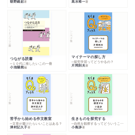
朝野維起
高水裕一
著
著
ちくまプリマー新書
シリーズ・全集
マイテーマの探し方
つながる読書
─探究学習ってどうやるの？
─１０代に推したいこの一冊
片岡則夫
著
小池陽慈
編
シリーズ・全集
シリーズ・全集
苦手から始める作文教室
生きものを探究する
─文章が書けたらいいことはある？
─自然を観察するってどういうこと？
津村記久子
小島渉
著
著