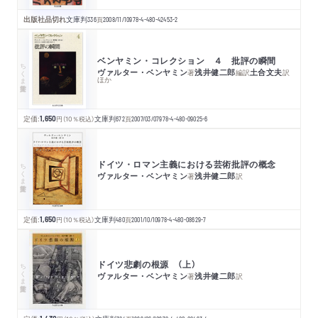
出版社品切れ
文庫判
336
頁
2008/11/10
978-4-480-42453-2
ベンヤミン・コレクション ４ 批評の瞬間
ちくま学芸文庫
ヴァルター・ベンヤミン
浅井健二郎
土合文夫
著
編訳
訳
ほか
定価:
1,650
円
（10％税込）
文庫判
672
頁
2007/03/07
978-4-480-09025-6
ドイツ・ロマン主義における芸術批評の概念
ちくま学芸文庫
ヴァルター・ベンヤミン
浅井健二郎
著
訳
定価:
1,650
円
（10％税込）
文庫判
480
頁
2001/10/10
978-4-480-08629-7
ドイツ悲劇の根源 （上）
ちくま学芸文庫
ヴァルター・ベンヤミン
浅井健二郎
著
訳