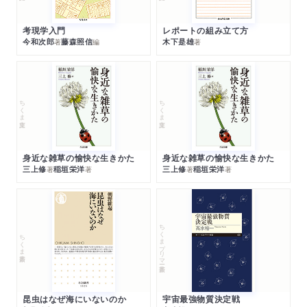
考現学入門
レポートの組み立て方
今和次郎
藤森照信
木下是雄
著
編
著
ちくま文庫
ちくま文庫
身近な雑草の愉快な生きかた
身近な雑草の愉快な生きかた
三上修
稲垣栄洋
三上修
稲垣栄洋
著
著
著
著
ちくまプリマー新書
ちくま新書
昆虫はなぜ海にいないのか
宇宙最強物質決定戦