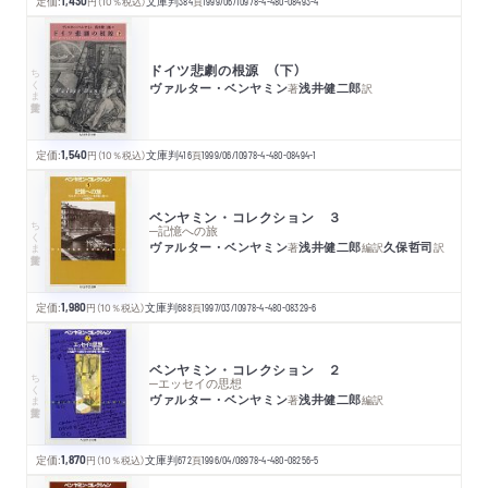
定価:
1,430
円
（10％税込）
文庫判
384
頁
1999/06/10
978-4-480-08493-4
ドイツ悲劇の根源 （下）
ちくま学芸文庫
ヴァルター・ベンヤミン
浅井健二郎
著
訳
定価:
1,540
円
（10％税込）
文庫判
416
頁
1999/06/10
978-4-480-08494-1
ベンヤミン・コレクション ３
ちくま学芸文庫
─記憶への旅
ヴァルター・ベンヤミン
浅井健二郎
久保哲司
著
編訳
訳
定価:
1,980
円
（10％税込）
文庫判
688
頁
1997/03/10
978-4-480-08329-6
ベンヤミン・コレクション ２
ちくま学芸文庫
─エッセイの思想
ヴァルター・ベンヤミン
浅井健二郎
著
編訳
定価:
1,870
円
（10％税込）
文庫判
672
頁
1996/04/08
978-4-480-08256-5