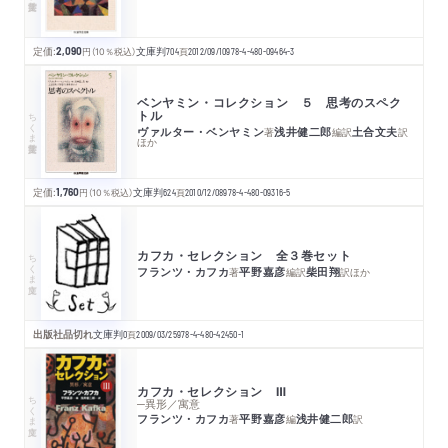
定価:
2,090
円
（10％税込）
文庫判
704
頁
2012/09/10
978-4-480-09464-3
ベンヤミン・コレクション ５ 思考のスペク
トル
ちくま学芸文庫
ヴァルター・ベンヤミン
浅井健二郎
土合文夫
著
編訳
訳
ほか
定価:
1,760
円
（10％税込）
文庫判
624
頁
2010/12/08
978-4-480-09316-5
カフカ・セレクション 全３巻セット
ちくま文庫
フランツ・カフカ
平野嘉彦
柴田翔
著
編訳
訳
ほか
出版社品切れ
文庫判
0
頁
2009/03/25
978-4-480-42450-1
カフカ・セレクション Ⅲ
ちくま文庫
─異形／寓意
フランツ・カフカ
平野嘉彦
浅井健二郎
著
編
訳