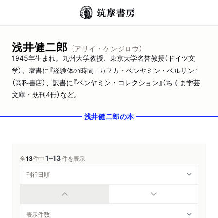
浅井健二郎
（アサイ・ケンジロウ）
1945年生まれ。九州大学教授、東京大学名誉教授（ドイツ文
学）。著書に『経験体の時間─カフカ・ベンヤミン・ベルリン』
（高科書店）、訳書に『ベンヤミン・コレクション』（ちくま学芸
文庫・既刊4冊）など。
浅井健二郎
の本
1
13
─
全
13
件中
件を表示