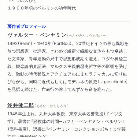
１９００年頃のベルリンの幼年時代
著作者プロフィール
ヴァルター・ベンヤミン
（ べんやみん，ヴぁるたー ）
1892（Berlin）～1940年（PortBou）。20世紀ドイツの最も異彩を
放つ思想家・批評家。きわめて緻密で繊細な文体をもつ卓越し
た文章家。青年運動の只中で思想形成期を迎え、ユダヤ神秘主
義、観念論的弁証法、マルクス主義的歴史哲学等の影響を受け
る。激動の時代状況とアクチュアルにまたラディカルに切り結
びながら、同時に近代もしくはモデルネの原史（Urgeschichte）
を見据え続けた。亡命行の途上でみずから命を絶った。
浅井健二郎
（ あさい・けんじろう ）
1945年生まれ。九州大学教授、東京大学名誉教授（ドイツ文
学）。著書に『経験体の時間─カフカ・ベンヤミン・ベルリン』
（高科書店）、訳書に『ベンヤミン・コレクション』（ちくま学芸
文庫・既刊4冊）など。