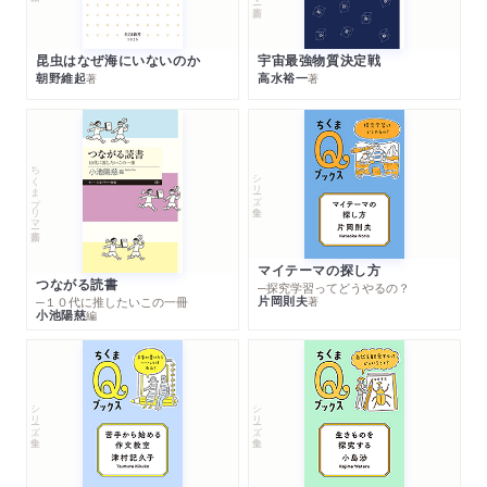
昆虫はなぜ海にいないのか
宇宙最強物質決定戦
朝野維起
高水裕一
著
著
ちくまプリマー新書
シリーズ・全集
マイテーマの探し方
つながる読書
─探究学習ってどうやるの？
片岡則夫
著
─１０代に推したいこの一冊
小池陽慈
編
シリーズ・全集
シリーズ・全集