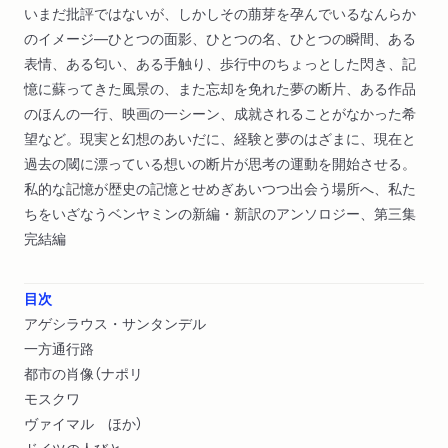
いまだ批評ではないが、しかしその萠芽を孕んでいるなんらか
のイメージ―ひとつの面影、ひとつの名、ひとつの瞬間、ある
表情、ある匂い、ある手触り、歩行中のちょっとした閃き、記
憶に蘇ってきた風景の、また忘却を免れた夢の断片、ある作品
のほんの一行、映画の一シーン、成就されることがなかった希
望など。現実と幻想のあいだに、経験と夢のはざまに、現在と
過去の閾に漂っている想いの断片が思考の運動を開始させる。
私的な記憶が歴史の記憶とせめぎあいつつ出会う場所へ、私た
ちをいざなうベンヤミンの新編・新訳のアンソロジー、第三集
完結編
目次
アゲシラウス・サンタンデル
一方通行路
都市の肖像（ナポリ
モスクワ
ヴァイマル ほか）
ドイツの人びと