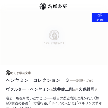
share
share
ちくま学芸文庫
ベンヤミン・コレクション ３
——記憶への旅
ヴァルター・ベンヤミン
浅井健二郎
久保哲司
著
編訳
訳
過去／現在を思いだすこと――独自の歴史意識に貫かれた《想
起》実践の各篇「一方通行路」「ドイツの人びと」「ベルリンの幼年
時代」などを収録。