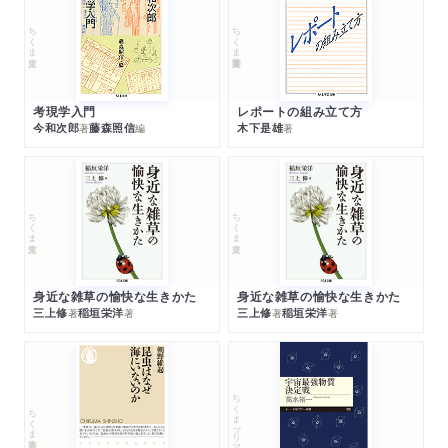
ちくま文庫
ちくま学芸文庫
考現学入門
レポートの組み立て方
今和次郎
藤森照信
木下是雄
著
編
著
ちくま文庫
ちくま文庫
身近な雑草の愉快な生きかた
身近な雑草の愉快な生きかた
三上修
稲垣栄洋
三上修
稲垣栄洋
著
著
著
著
ちくまプリマー新書
ちくま新書