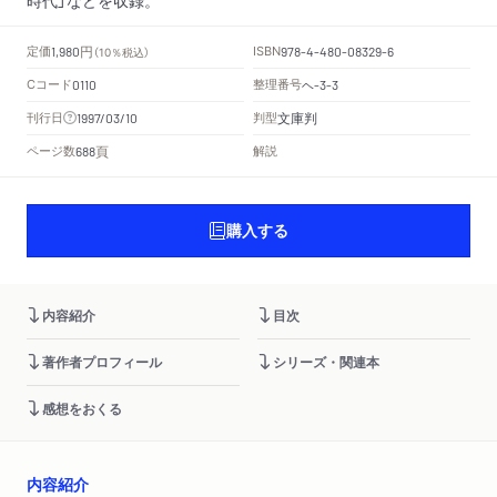
円
定価
ISBN
1,980
（10％税込）
978-4-480-08329-6
Cコード
整理番号
ヘ
0110
-3-3
文庫判
刊行日
判型
1997/03/10
頁
ページ数
解説
688
購入する
内容紹介
目次
著作者プロフィール
シリーズ・関連本
感想をおくる
内容紹介