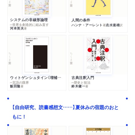
システムの非線形論理
人間の条件
─世界を創造的に組み直す
ハンナ・アーレント
志水速雄
著
訳
河本英夫
著
ちくま学芸文庫
ちくま学芸文庫
ウィトゲンシュタイン〔増補新版〕
古典注釈入門
─言語の限界
─歴史と技法
飯田隆
鈴木健一
著
著
【自由研究、読書感想文……】夏休みの宿題のおと
もに！