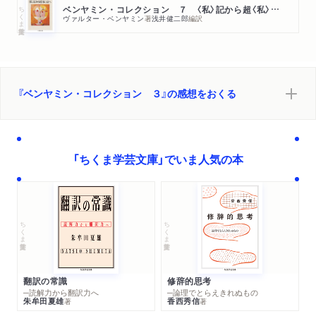
ちくま学芸文庫
ベンヤミン・コレクション ７ 〈私〉記から超〈私〉記へ
ヴァルター・ベンヤミン
著
浅井健二郎
編訳
『ベンヤミン・コレクション ３』の感想をおくる
「ちくま学芸文庫」でいま人気の本
ちくま学芸文庫
ちくま学芸文庫
翻訳の常識
修辞的思考
─読解力から翻訳力へ
─論理でとらえきれぬもの
朱牟田夏雄
香西秀信
著
著