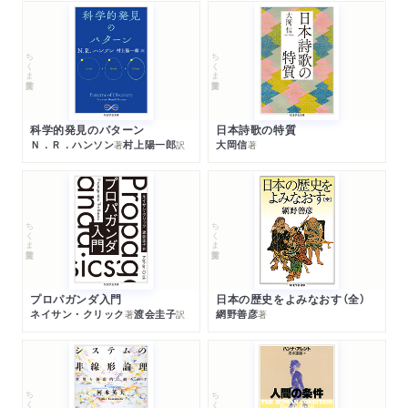
ちくま学芸文庫
ちくま学芸文庫
科学的発見のパターン
日本詩歌の特質
Ｎ．Ｒ．ハンソン
村上陽一郎
大岡信
著
訳
著
ちくま学芸文庫
ちくま学芸文庫
プロパガンダ入門
日本の歴史をよみなおす（全）
ネイサン・クリック
渡会圭子
網野善彦
著
訳
著
ちくま学芸文庫
ちくま学芸文庫