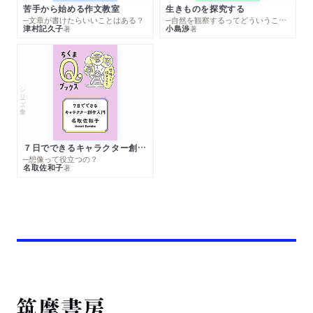
苦手から始める作文教室
生きものを探究する
─文章が書けたらいいことはある？
─自然を観察するってどういうこと？
津村記久子
小島渉
著
著
シリーズ・全集
７日でできるキャラクター創作入門
─想像って役立つの？
名取佐和子
著