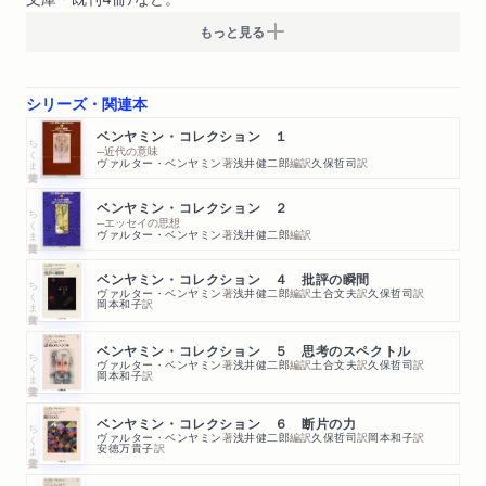
もっと見る
シリーズ・関連本
ベンヤミン・コレクション １
ちくま学芸文庫
─近代の意味
ヴァルター・ベンヤミン
著
浅井健二郎
編訳
久保哲司
訳
ベンヤミン・コレクション ２
ちくま学芸文庫
─エッセイの思想
ヴァルター・ベンヤミン
著
浅井健二郎
編訳
ベンヤミン・コレクション ４ 批評の瞬間
ちくま学芸文庫
ヴァルター・ベンヤミン
著
浅井健二郎
編訳
土合文夫
訳
久保哲司
訳
岡本和子
訳
ベンヤミン・コレクション ５ 思考のスペクトル
ちくま学芸文庫
ヴァルター・ベンヤミン
著
浅井健二郎
編訳
土合文夫
訳
久保哲司
訳
岡本和子
訳
ベンヤミン・コレクション ６ 断片の力
ちくま学芸文庫
ヴァルター・ベンヤミン
著
浅井健二郎
編訳
久保哲司
訳
岡本和子
訳
安徳万貴子
訳