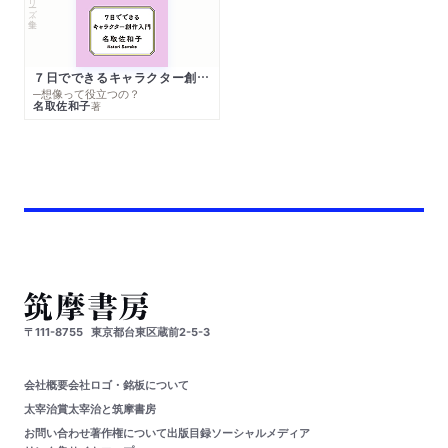
７日でできるキャラクター創作入門
─想像って役立つの？
名取佐和子
著
〒111-8755
東京都台東区蔵前2-5-3
会社概要
会社ロゴ・銘板について
太宰治賞
太宰治と筑摩書房
お問い合わせ
著作権について
出版目録
ソーシャルメディア