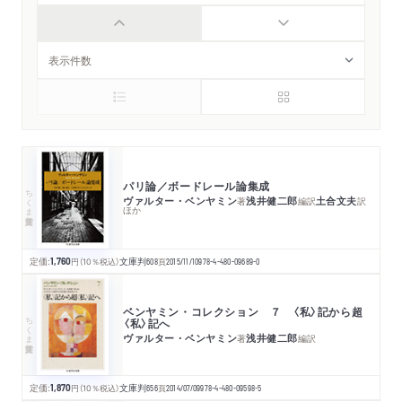
パリ論／ボードレール論集成
ちくま学芸文庫
ヴァルター・ベンヤミン
浅井健二郎
土合文夫
著
編訳
訳
ほか
定価:
1,760
円
（10％税込）
文庫判
608
頁
2015/11/10
978-4-480-09689-0
ベンヤミン・コレクション ７ 〈私〉記から超
ちくま学芸文庫
〈私〉記へ
ヴァルター・ベンヤミン
浅井健二郎
著
編訳
定価:
1,870
円
（10％税込）
文庫判
656
頁
2014/07/09
978-4-480-09598-5