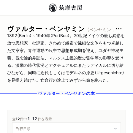
ヴァルター・ベンヤミン
（ベンヤミン，ヴァルター）
1892（Berlin）～1940年（PortBou）。20世紀ドイツの最も異彩を
放つ思想家・批評家。きわめて緻密で繊細な文体をもつ卓越し
た文章家。青年運動の只中で思想形成期を迎え、ユダヤ神秘主
義、観念論的弁証法、マルクス主義的歴史哲学等の影響を受け
る。激動の時代状況とアクチュアルにまたラディカルに切り結
びながら、同時に近代もしくはモデルネの原史（Urgeschichte）
を見据え続けた。亡命行の途上でみずから命を絶った。
ヴァルター・ベンヤミン
の本
1
12
─
全
12
件中
件を表示