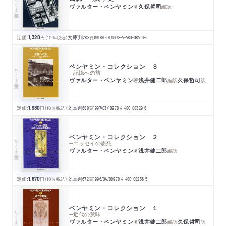
ちくま学芸文庫
ヴァルター・ベンヤミン
久保哲司
著
編訳
定価:
1,320
円
（10％税込）
文庫判
288
頁
1998/04/09
978-4-480-08419-4
ベンヤミン・コレクション ３
ちくま学芸文庫
─記憶への旅
ヴァルター・ベンヤミン
浅井健二郎
久保哲司
著
編訳
訳
定価:
1,980
円
（10％税込）
文庫判
688
頁
1997/03/10
978-4-480-08329-6
ベンヤミン・コレクション ２
ちくま学芸文庫
─エッセイの思想
ヴァルター・ベンヤミン
浅井健二郎
著
編訳
定価:
1,870
円
（10％税込）
文庫判
672
頁
1996/04/08
978-4-480-08256-5
ベンヤミン・コレクション １
ちくま学芸文庫
─近代の意味
ヴァルター・ベンヤミン
浅井健二郎
久保哲司
著
編訳
訳