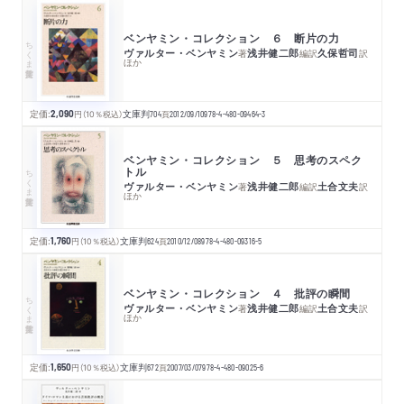
ベンヤミン・コレクション ６ 断片の力
ちくま学芸文庫
ヴァルター・ベンヤミン
浅井健二郎
久保哲司
著
編訳
訳
ほか
定価:
2,090
円
（10％税込）
文庫判
704
頁
2012/09/10
978-4-480-09464-3
ベンヤミン・コレクション ５ 思考のスペク
トル
ちくま学芸文庫
ヴァルター・ベンヤミン
浅井健二郎
土合文夫
著
編訳
訳
ほか
定価:
1,760
円
（10％税込）
文庫判
624
頁
2010/12/08
978-4-480-09316-5
ベンヤミン・コレクション ４ 批評の瞬間
ちくま学芸文庫
ヴァルター・ベンヤミン
浅井健二郎
土合文夫
著
編訳
訳
ほか
定価:
1,650
円
（10％税込）
文庫判
672
頁
2007/03/07
978-4-480-09025-6