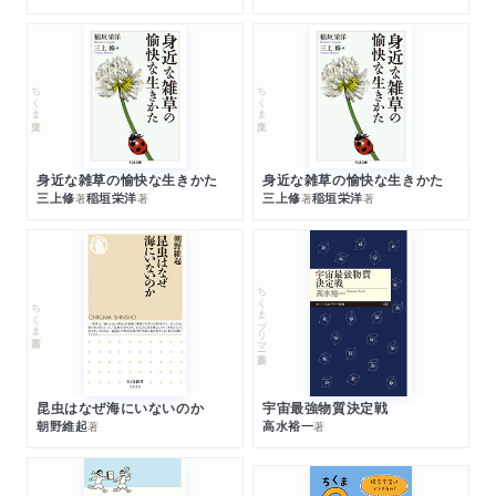
ちくま文庫
ちくま文庫
身近な雑草の愉快な生きかた
身近な雑草の愉快な生きかた
三上修
稲垣栄洋
三上修
稲垣栄洋
著
著
著
著
ちくまプリマー新書
ちくま新書
昆虫はなぜ海にいないのか
宇宙最強物質決定戦
朝野維起
高水裕一
著
著