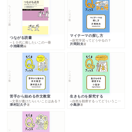
ちくまプリマー新書
シリーズ・全集
マイテーマの探し方
つながる読書
─探究学習ってどうやるの？
─１０代に推したいこの一冊
片岡則夫
著
小池陽慈
編
シリーズ・全集
シリーズ・全集
苦手から始める作文教室
生きものを探究する
─文章が書けたらいいことはある？
─自然を観察するってどういうこと？
津村記久子
小島渉
著
著
シリーズ・全集