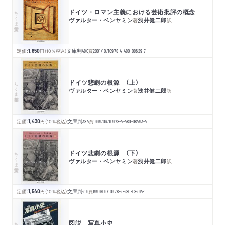
ドイツ・ロマン主義における芸術批評の概念
ちくま学芸文庫
ヴァルター・ベンヤミン
浅井健二郎
著
訳
定価:
1,650
円
（10％税込）
文庫判
480
頁
2001/10/10
978-4-480-08629-7
ドイツ悲劇の根源 （上）
ちくま学芸文庫
ヴァルター・ベンヤミン
浅井健二郎
著
訳
定価:
1,430
円
（10％税込）
文庫判
384
頁
1999/06/10
978-4-480-08493-4
ドイツ悲劇の根源 （下）
ちくま学芸文庫
ヴァルター・ベンヤミン
浅井健二郎
著
訳
定価:
1,540
円
（10％税込）
文庫判
416
頁
1999/06/10
978-4-480-08494-1
図説 写真小史