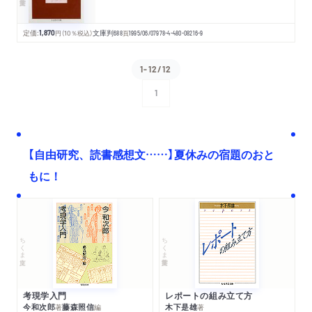
定価:
1,870
円
（10％税込）
文庫判
688
頁
1995/06/07
978-4-480-08216-9
1-12/12
1
次へ
【自由研究、読書感想文……】夏休みの宿題のおと
もに！
ちくま文庫
ちくま学芸文庫
考現学入門
レポートの組み立て方
今和次郎
藤森照信
木下是雄
著
編
著